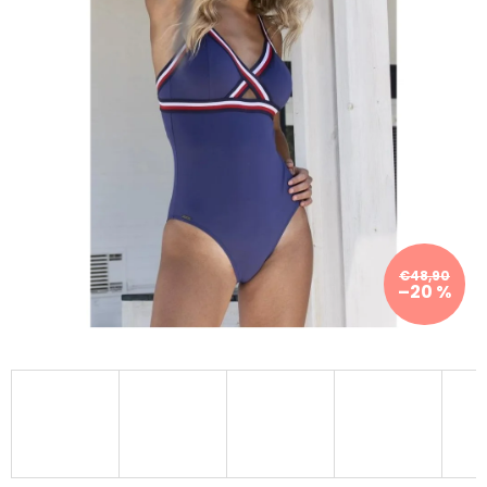
€48,90
–20 %