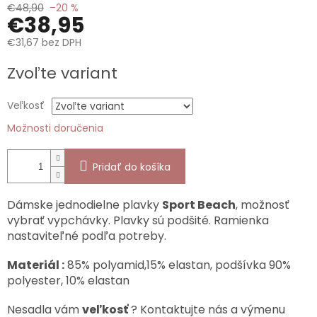
€48,90
–20 %
€38,95
€31,67 bez DPH
Jednotková
Zvoľte variant
cena:
Veľkosť
Možnosti doručenia
Pridať do košíka
Dámske jednodielne plavky
Sport Beach
, možnosť
vybrať vypchávky. Plavky sú podšité. Ramienka
nastaviteľné podľa potreby.
Materiál :
85% polyamid,15% elastan, podšívka 90%
polyester, 10% elastan
Nesadla vám
veľkosť
? Kontaktujte nás a výmenu