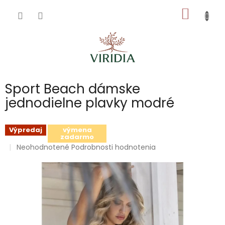
Prejsť
NÁKU
na
obsah
KOŠÍK
Sport Beach dámske
jednodielne plavky modré
Výpredaj
výmena
zadarmo
Priemerné
Neohodnotené
Podrobnosti hodnotenia
hodnotenie
produktu
je
0,0
z
5
hviezdičiek.