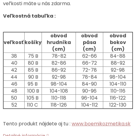
veľkosti máte u nás zdarma.
Veľkostná tabuľka :
obvod
obvod
obvod
veľkosť
košíky
hrudníka
pása
bokov
(cm)
(cm)
(cm)
38
75 B
78-82
62-66
84-88
40
80 B
82-86
66-72
88-92
42
85 B
86-92
72-78
92-98
44
90 B
92-98
78-84
98-104
46
95 B
98-104
84-90
104-110
48
100 B
104-108
90-96
110-116
50
105 B
110-118
96-104
116-122
52
110 C
118-126
104-112
122-130
Tento produkt nájdete aj tu :
www.boemikozmetika.sk
Detailné informácie