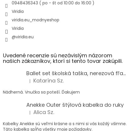
0948436343 ( po - št od 10:00 do 16:00 )
Viridia
viridia.eu_modnyeshop
Viridia
@viridia.eu
Uvedené recenzie sú nezávislým názorom
našich zákazníkov, ktorí si tento tovar zakúpili.
Ballet set školská taška, nerezová fľaša a plný peračník s motívom baletky pre dievča
Katarína Sz.
|
Hodnotenie produktu je 5 z 5 hviezdičiek.
Nádherná. Vnučka sa poteší. Ďakujem
Anekke Outer štýlová kabelka do ruky
Alica Sz.
|
Hodnotenie produktu je 5 z 5 hviezdičiek.
Kabelky Anekke sú veľmi krásne a s nimi si vás každý všimne.
Táto kabelka spĺňa všetky moje požiadavky.