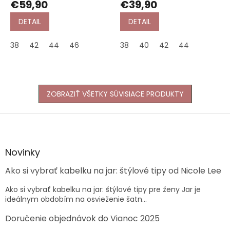
€59,90
€39,90
DETAIL
DETAIL
38
42
44
46
38
40
42
44
ZOBRAZIŤ VŠETKY SÚVISIACE PRODUKTY
Z
á
p
ä
Novinky
t
Ako si vybrať kabelku na jar: štýlové tipy od Nicole Lee
i
e
Ako si vybrať kabelku na jar: štýlové tipy pre ženy Jar je
ideálnym obdobím na osvieženie šatn...
Doručenie objednávok do Vianoc 2025