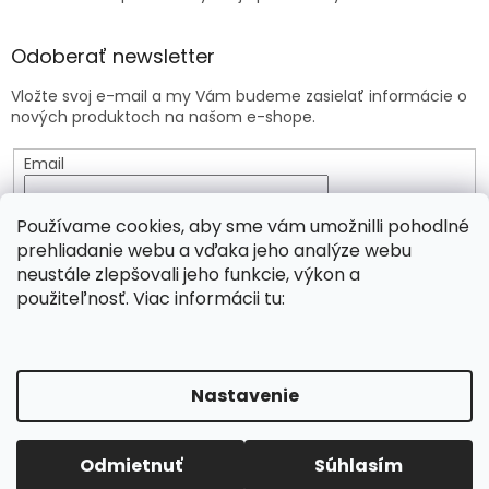
Odoberať newsletter
Vložte svoj e-mail a my Vám budeme zasielať informácie o
nových produktoch na našom e-shope.
Email
Vložením e-mailu súhlasíte s
podmienkami ochrany
Používame cookies, aby sme vám umožnilli pohodlné
osobných údajov
prehliadanie webu a vďaka jeho analýze webu
neustále zlepšovali jeho funkcie, výkon a
PRIHLÁSIŤ SA
použiteľnosť. Viac informácii tu:
Vytvoril Shoptet
Nastavenie
Copyright 2026
Viridia.eu
. Všetky práva vyhradené.
Odmietnuť
Súhlasím
Upraviť nastavenie cookies