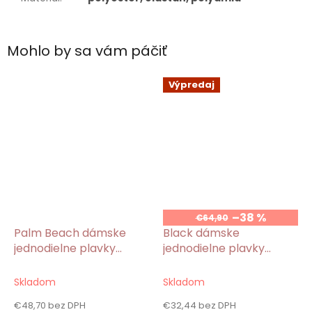
Mohlo by sa vám páčiť
Výpredaj
–38 %
€64,90
Palm Beach dámske
Black dámske
jednodielne plavky
jednodielne plavky
zelené
čierne
Skladom
Skladom
€48,70 bez DPH
€32,44 bez DPH