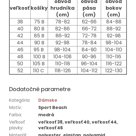
obvod
obvod
obvod
veľkosť
košíky
hrudníka
pása
bokov
(cm)
(cm)
(cm)
38
75 B
78-82
62-66
84-88
40
80 B
82-86
66-72
88-92
42
85 B
86-92
72-78
92-98
44
90 B
92-98
78-84
98-104
46
95 B
98-104
84-90
104-110
48
100 B
104-108
90-96
110-116
50
105 B
110-118
96-104
116-122
52
110 C
118-126
104-112
122-130
Dodatočné parametre
Kategória
:
Dámske
Motív
:
Sport Beach
Farba
:
modrá
Veľkosť
veľkosť 38, veľkosť 40, veľkosť 44,
plavky
:
veľkosť 46
Materiál
:
polyester, elastan, polyamid