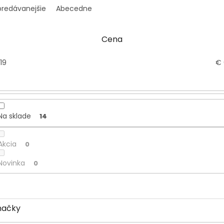
predávanejšie
Abecedne
Cena
19
€
Na sklade
14
Akcia
0
Novinka
0
načky