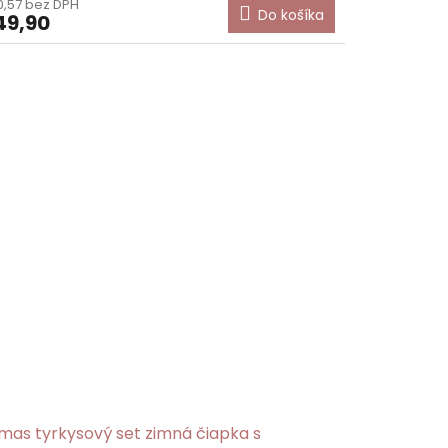
,57 bez DPH
Do košíka
49,90
mas tyrkysový set zimná čiapka s