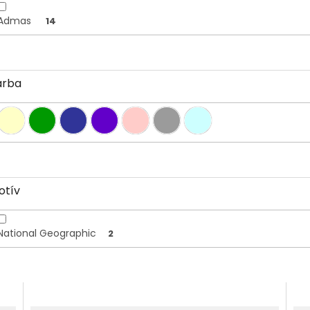
Admas
14
arba
otív
National Geographic
2