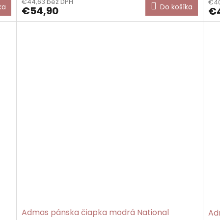
€44,63 bez DPH
€40
ka
Do košíka
€54,90
€
Admas pánska čiapka modrá National
Ad