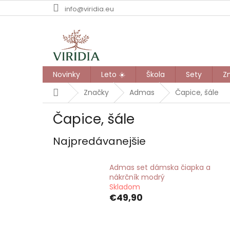
Prejsť
info@viridia.eu
na
obsah
Novinky
Leto ☀️
Škola
Sety
Z
Domov
Značky
Admas
Čapice, šále
Čapice, šále
Najpredávanejšie
Admas set dámska čiapka a
nákrčník modrý
Skladom
€49,90
R