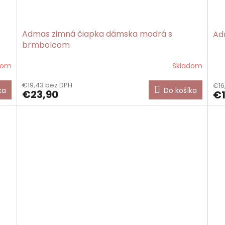
Admas zimná čiapka dámska modrá s
Ad
brmbolcom
dom
Skladom
€19,43 bez DPH
€16
ka
Do košíka
€23,90
€1