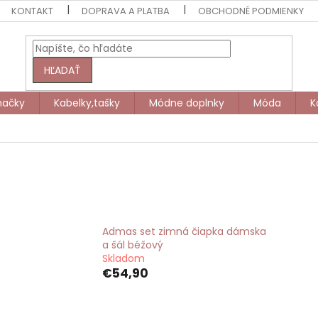
KONTAKT
DOPRAVA A PLATBA
OBCHODNÉ PODMIENKY
HĽADAŤ
načky
Kabelky,tašky
Módne doplnky
Móda
K
Admas set zimná čiapka dámska
a šál béžový
Skladom
€54,90