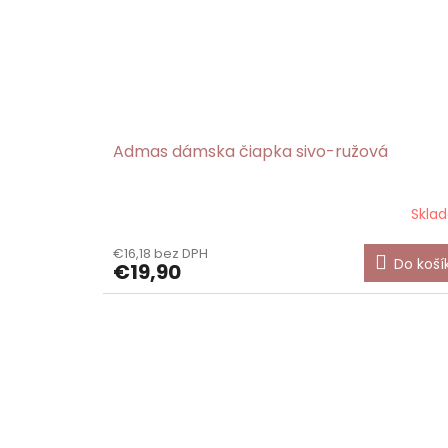
Admas dámska čiapka sivo-ružová
Skla
€16,18 bez DPH
Do koší
€19,90