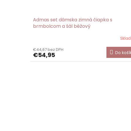
Admas set dámska zimná čiapka s
brmbolcom a šál béžový
Skla
€44,67 bez DPH
Do koší
€54,95