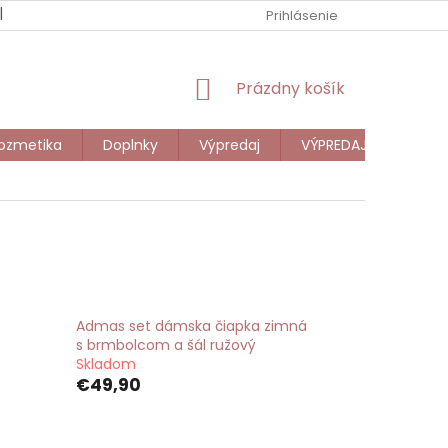
NOVINKY
DARČEKOVÁ POUKÁŽKA
Prihlásenie
VEĽKOOBCHOD
NÁKUPNÝ
Prázdny košík
KOŠÍK
ozmetika
Doplnky
Výpredaj
VÝPREDAJ DETI
Admas set dámska čiapka zimná
s brmbolcom a šál ružový
Skladom
€49,90