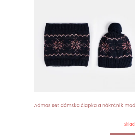
p
i
s
p
r
o
d
u
k
t
o
v
Admas set dámska čiapka a nákrčník mod
Skla