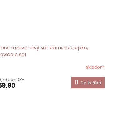
mas ružovo-sivý set dámska čiapka,
avice a šál
Skladom
emerné
notenie
,70 bez DPH
duktu
Do košíka
9,90
ezdičiek.