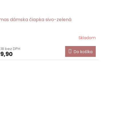
mas dámska čiapka sivo-zelená
Skladom
,18 bez DPH
Do košíka
9,90