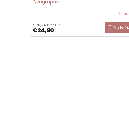
Geographic
Skla
€20,24 bez DPH
Do koší
€24,90