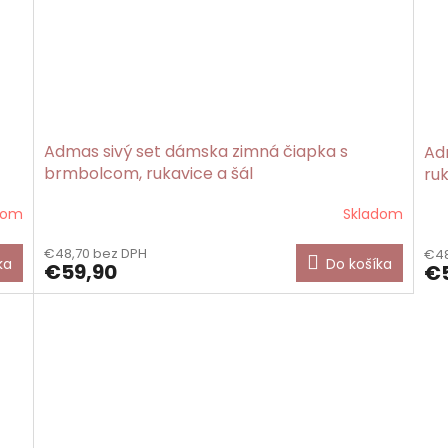
Admas sivý set dámska zimná čiapka s
Ad
brmbolcom, rukavice a šál
ruk
dom
Skladom
Pri
hod
€48,70 bez DPH
€48
pro
ka
Do košíka
€59,90
€5
je
5,0
z
5
hvi