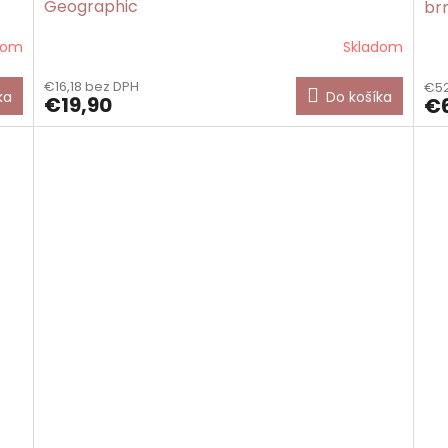
Geographic
br
dom
Skladom
€16,18 bez DPH
€52
ka
Do košíka
€19,90
€