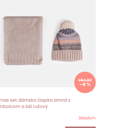
€54,90
–9 %
mas set dámska čiapka zimná s
mbolcom a šál ružový
Skladom