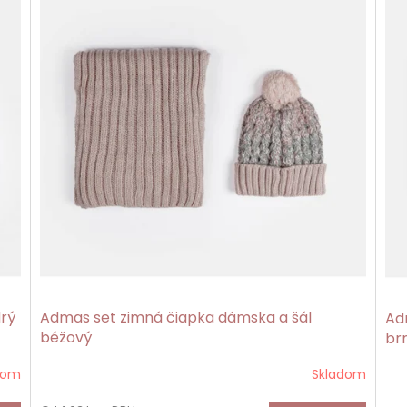
rý
Admas set zimná čiapka dámska a šál
Ad
béžový
br
dom
Skladom