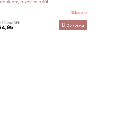
mbolcom, rukavice a šál
Skladom
,80 bez DPH
Do košíka
64,95