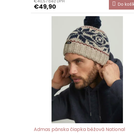
€40,57 bez DPH
Do koší
€49,90
Admas pánska čiapka béžová National