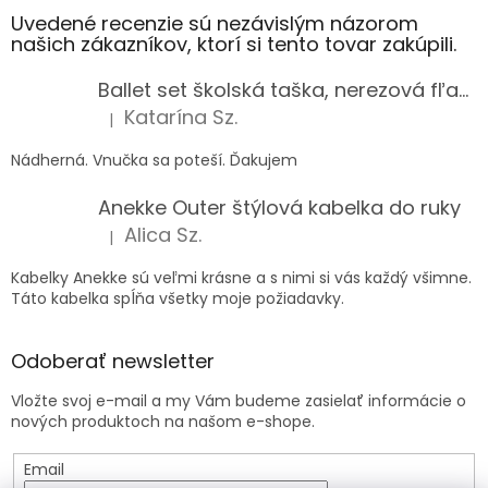
Uvedené recenzie sú nezávislým názorom
našich zákazníkov, ktorí si tento tovar zakúpili.
Ballet set školská taška, nerezová fľaša a plný peračník s motívom baletky pre dievča
Katarína Sz.
|
Hodnotenie produktu je 5 z 5 hviezdičiek.
Nádherná. Vnučka sa poteší. Ďakujem
Anekke Outer štýlová kabelka do ruky
Alica Sz.
|
Hodnotenie produktu je 5 z 5 hviezdičiek.
Kabelky Anekke sú veľmi krásne a s nimi si vás každý všimne.
Táto kabelka spĺňa všetky moje požiadavky.
Odoberať newsletter
Vložte svoj e-mail a my Vám budeme zasielať informácie o
nových produktoch na našom e-shope.
Email