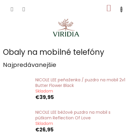
Prejsť
NÁKU
na
obsah
KOŠÍK
Obaly na mobilné telefóny
Najpredávanejšie
NICOLE LEE peňaženka / puzdro na mobil 2v1
Butter Flower Black
Skladom
€39,95
NICOLE LEE béžové puzdro na mobil s
pútkom Reflection Of Love
Skladom
€26,95