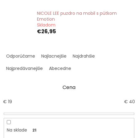
NICOLE LEE puzdro na mobil s pútkom
Emotion
Skladom
€26,95
R
a
Odporúčame
Najlacnejšie
Najdrahšie
d
e
Najpredávanejšie
Abecedne
n
i
Cena
e
p
r
€
19
€
40
o
d
u
k
Na sklade
21
t