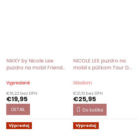
NIKKY by Nicole Lee
NICOLE LEE puzdro na
puzdro na mobil Friends
mobil s pútkom Tour De
Look Alike
Paris
Vypredané
Skladom
€16,22 bez DPH
€21,10 bez DPH
€19,95
€25,95
DETAIL
Do košíka
Výpredaj
Výpredaj