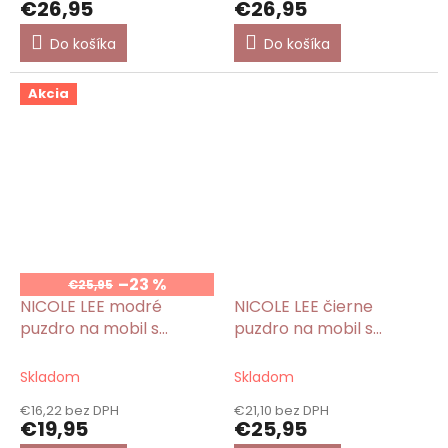
€26,95
€26,95
Do košíka
Do košíka
Akcia
–23 %
€25,95
NICOLE LEE modré
NICOLE LEE čierne
puzdro na mobil s
puzdro na mobil s
pútkom Dream Comes
pútkom Samantha La
True
Belleza
Skladom
Skladom
€16,22 bez DPH
€21,10 bez DPH
€19,95
€25,95