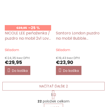
–25 %
€39,95
NICOLE LEE peňaženka /
Santoro London puzdro
puzdro na mobil 2v1 Love
na mobil Bubble
Me Half
Fairy/Gorjuss
Skladom
Skladom
€24,35 bez DPH
€19,43 bez DPH
€29,95
€23,90
Do košíka
Do košíka
NAČÍTAŤ ĎALŠIE 2
S
1
2
t
O
r
22
položiek celkom
v
á