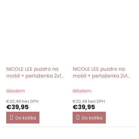
NICOLE LEE puzdro na
NICOLE LEE puzdro na
mobil + peňaženka 2v1
mobil + peňaženka 2v1
Dreaming The City
Casual Walk
Skladom
Skladom
€32,48 bez DPH
€32,48 bez DPH
€39,95
€39,95
Do košíka
Do košíka