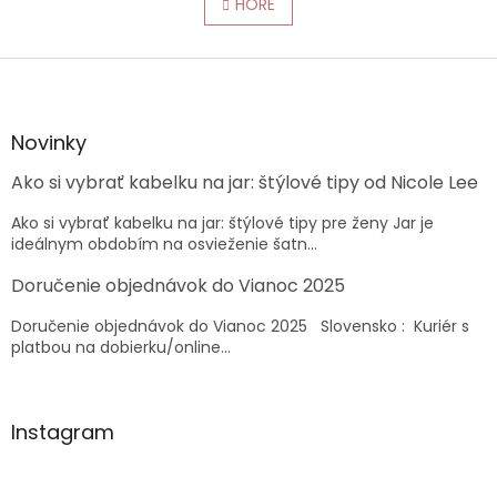
l
HORE
n
á
k
o
d
v
Z
a
a
c
á
n
i
p
i
e
ä
e
Novinky
p
t
r
Ako si vybrať kabelku na jar: štýlové tipy od Nicole Lee
i
v
e
k
Ako si vybrať kabelku na jar: štýlové tipy pre ženy Jar je
y
ideálnym obdobím na osvieženie šatn...
v
ý
Doručenie objednávok do Vianoc 2025
p
i
Doručenie objednávok do Vianoc 2025 Slovensko : Kuriér s
s
platbou na dobierku/online...
u
Instagram