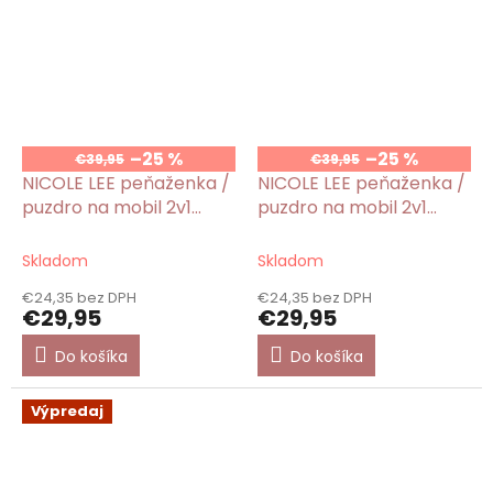
–25 %
–25 %
€39,95
€39,95
NICOLE LEE peňaženka /
NICOLE LEE peňaženka /
puzdro na mobil 2v1
puzdro na mobil 2v1
Romance In Paris
Stairway To Heaven
Skladom
Skladom
€24,35 bez DPH
€24,35 bez DPH
€29,95
€29,95
Do košíka
Do košíka
Výpredaj