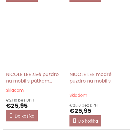
NICOLE LEE sivé puzdro
NICOLE LEE modré
na mobil s pútkom
puzdro na mobil s
Ladies Night Out
pútkom Hollywood Drive
Skladom
Priemerné
Skladom
hodnotenie
€21,10 bez DPH
produktu
€25,95
€21,10 bez DPH
je
€25,95
5,0
Do košíka
z
Do košíka
5
hviezdičiek.