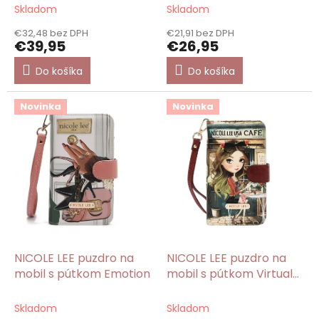
v
Love
Skladom
Skladom
€32,48 bez DPH
€21,91 bez DPH
€39,95
€26,95
Do košíka
Do košíka
Novinka
Novinka
NICOLE LEE puzdro na
NICOLE LEE puzdro na
mobil s pútkom Emotion
mobil s pútkom Virtual
Friend
Skladom
Skladom