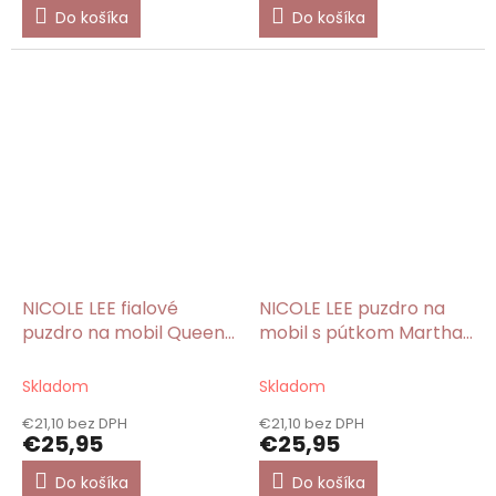
Do košíka
Do košíka
NICOLE LEE fialové
NICOLE LEE puzdro na
puzdro na mobil Queen
mobil s pútkom Martha
Cleopatra
Travels Italy
Skladom
Skladom
€21,10 bez DPH
€21,10 bez DPH
€25,95
€25,95
Do košíka
Do košíka