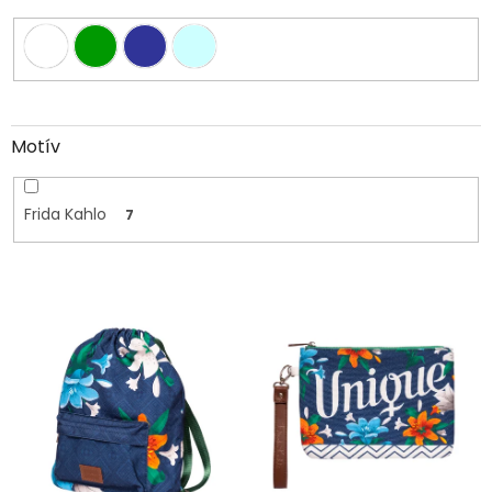
Motív
Frida Kahlo
7
V
ý
p
i
s
p
r
o