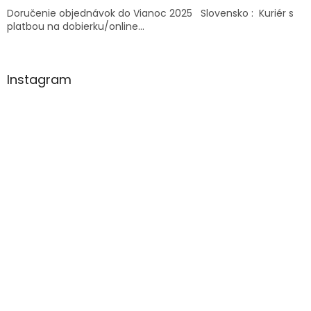
v
Doručenie objednávok do Vianoc 2025 Slovensko : Kuriér s
ý
platbou na dobierku/online...
p
i
s
u
Instagram