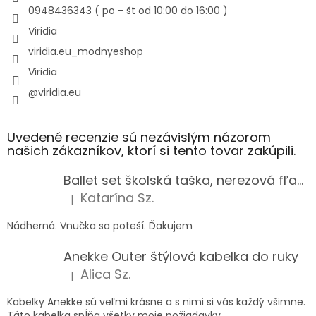
0948436343 ( po - št od 10:00 do 16:00 )
Viridia
viridia.eu_modnyeshop
Viridia
@viridia.eu
Uvedené recenzie sú nezávislým názorom
našich zákazníkov, ktorí si tento tovar zakúpili.
Ballet set školská taška, nerezová fľaša a plný peračník s motívom baletky pre dievča
Katarína Sz.
|
Hodnotenie produktu je 5 z 5 hviezdičiek.
Nádherná. Vnučka sa poteší. Ďakujem
Anekke Outer štýlová kabelka do ruky
Alica Sz.
|
Hodnotenie produktu je 5 z 5 hviezdičiek.
Kabelky Anekke sú veľmi krásne a s nimi si vás každý všimne.
Táto kabelka spĺňa všetky moje požiadavky.