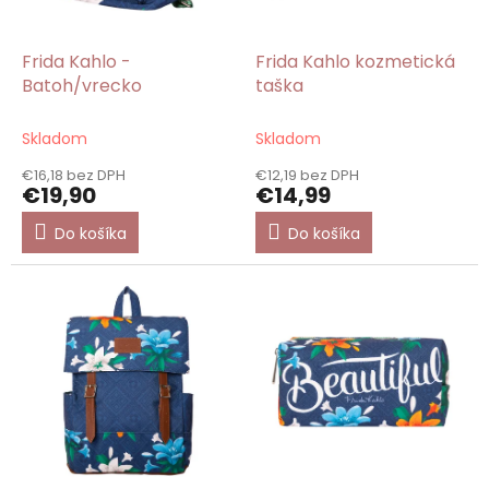
d
u
k
Frida Kahlo -
Frida Kahlo kozmetická
t
Batoh/vrecko
taška
o
v
Skladom
Skladom
€16,18 bez DPH
€12,19 bez DPH
€19,90
€14,99
Do košíka
Do košíka