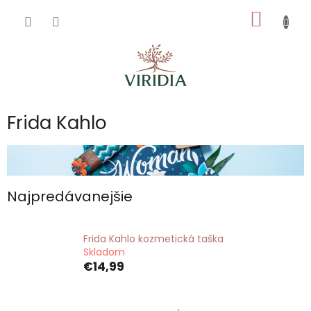
Prejsť
NÁKU
na
obsah
KOŠÍK
Frida Kahlo
Najpredávanejšie
Frida Kahlo kozmetická taška
Skladom
€14,99