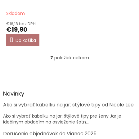
Skladom
€16,18 bez DPH
€19,90
Do košíka
7
položiek celkom
O
v
l
Z
á
á
d
p
a
ä
Novinky
c
t
i
Ako si vybrať kabelku na jar: štýlové tipy od Nicole Lee
i
e
e
p
Ako si vybrať kabelku na jar: štýlové tipy pre ženy Jar je
r
ideálnym obdobím na osvieženie šatn...
v
k
Doručenie objednávok do Vianoc 2025
y