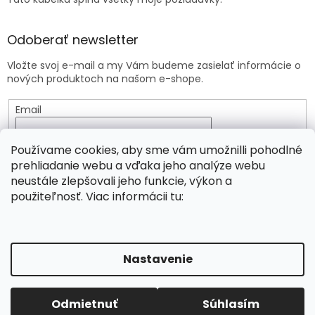
Odoberať newsletter
Vložte svoj e-mail a my Vám budeme zasielať informácie o
nových produktoch na našom e-shope.
Email
Vložením e-mailu súhlasíte s
podmienkami ochrany
Používame cookies, aby sme vám umožnilli pohodlné
osobných údajov
prehliadanie webu a vďaka jeho analýze webu
neustále zlepšovali jeho funkcie, výkon a
PRIHLÁSIŤ SA
použiteľnosť. Viac informácii tu:
Vytvoril Shoptet
Nastavenie
Copyright 2026
Viridia.eu
. Všetky práva vyhradené.
Objednávky prijaté od 3.8. do 6.8.2026 budú odoslané v
Odmietnuť
Súhlasím
Upraviť nastavenie cookies
piatok 7.8.2026.