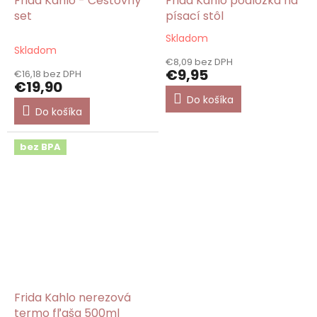
Frida Kahlo - Cestovný
Frida Kahlo podložka na
set
písací stôl
Skladom
Priemerné
Skladom
hodnotenie
€8,09 bez DPH
produktu
€9,95
€16,18 bez DPH
je
€19,90
5,0
Do košíka
z
Do košíka
5
hviezdičiek.
bez BPA
Frida Kahlo nerezová
termo fľaša 500ml