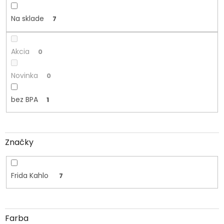
u
k
Na sklade
7
t
o
v
Akcia
0
Novinka
0
bez BPA
1
Značky
Frida Kahlo
7
Farba