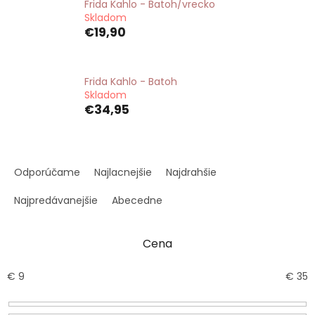
Frida Kahlo - Batoh/vrecko
Skladom
€19,90
Frida Kahlo - Batoh
Skladom
€34,95
R
a
Odporúčame
Najlacnejšie
Najdrahšie
d
e
Najpredávanejšie
Abecedne
n
i
Cena
e
p
r
€
9
€
35
o
d