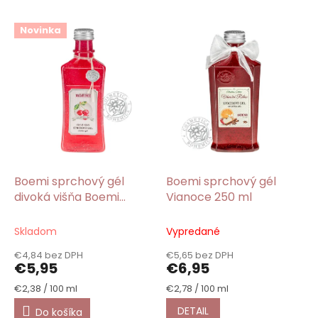
V
Novinka
ý
p
i
s
p
r
o
d
u
k
Boemi sprchový gél
Boemi sprchový gél
t
divoká višňa Boemi
Vianoce 250 ml
o
Fresh 250ml
v
Skladom
Vypredané
€4,84 bez DPH
€5,65 bez DPH
€5,95
€6,95
Jednotková
Jednotková
€2,38 / 100 ml
€2,78 / 100 ml
cena:
cena:
DETAIL
Do košíka