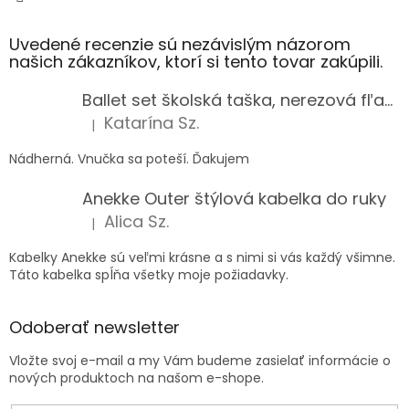
Uvedené recenzie sú nezávislým názorom
našich zákazníkov, ktorí si tento tovar zakúpili.
Ballet set školská taška, nerezová fľaša a plný peračník s motívom baletky pre dievča
Katarína Sz.
|
Hodnotenie produktu je 5 z 5 hviezdičiek.
Nádherná. Vnučka sa poteší. Ďakujem
Anekke Outer štýlová kabelka do ruky
Alica Sz.
|
Hodnotenie produktu je 5 z 5 hviezdičiek.
Kabelky Anekke sú veľmi krásne a s nimi si vás každý všimne.
Táto kabelka spĺňa všetky moje požiadavky.
Odoberať newsletter
Vložte svoj e-mail a my Vám budeme zasielať informácie o
nových produktoch na našom e-shope.