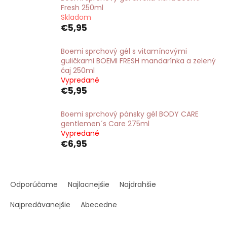
Fresh 250ml
Skladom
€5,95
Boemi sprchový gél s vitamínovými
guličkami BOEMI FRESH mandarínka a zelený
čaj 250ml
Vypredané
€5,95
Boemi sprchový pánsky gél BODY CARE
gentlemen´s Care 275ml
Vypredané
€6,95
R
a
Odporúčame
Najlacnejšie
Najdrahšie
d
e
Najpredávanejšie
Abecedne
n