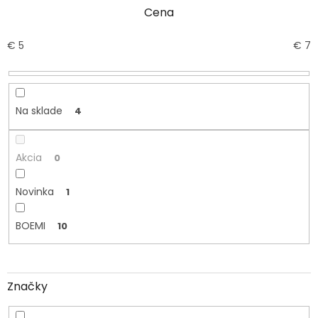
i
Cena
e
p
r
€
5
€
7
o
d
u
k
Na sklade
4
t
o
v
Akcia
0
Novinka
1
BOEMI
10
Značky