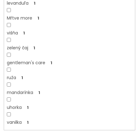
levanduľa
1
Mŕtve more
1
višňa
1
zelený čaj
1
gentleman's care
1
ruža
1
mandarínka
1
uhorka
1
vanilka
1