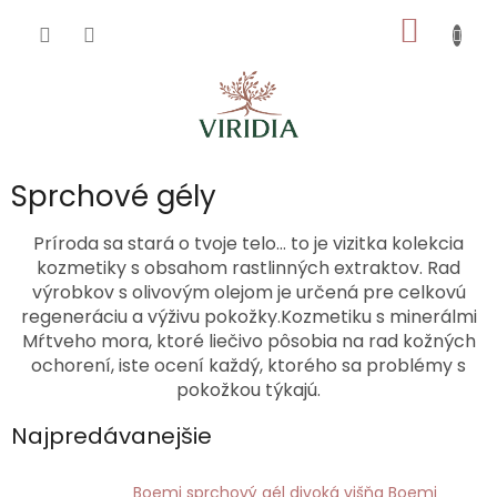
Prejsť
NÁKU
na
obsah
KOŠÍK
Sprchové gély
Príroda sa stará o tvoje telo... to je vizitka kolekcia
kozmetiky s obsahom rastlinných extraktov. Rad
výrobkov s olivovým olejom je určená pre celkovú
regeneráciu a výživu pokožky.Kozmetiku s minerálmi
Mŕtveho mora, ktoré liečivo pôsobia na rad kožných
ochorení, iste ocení každý, ktorého sa problémy s
pokožkou týkajú.
Najpredávanejšie
Boemi sprchový gél divoká višňa Boemi