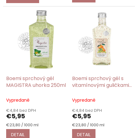
Boemi sprchový gél
Boemi sprchový gél s
MAGISTRA uhorka 250ml
vitamínovými guličkami
BOEMI FRESH
mandarínka a zelený čaj
Vypredané
Vypredané
250ml
€4,84 bez DPH
€4,84 bez DPH
€5,95
€5,95
Jednotková
Jednotková
€23,80 / 1000 ml
€23,80 / 1000 ml
cena:
cena:
DETAIL
DETAIL