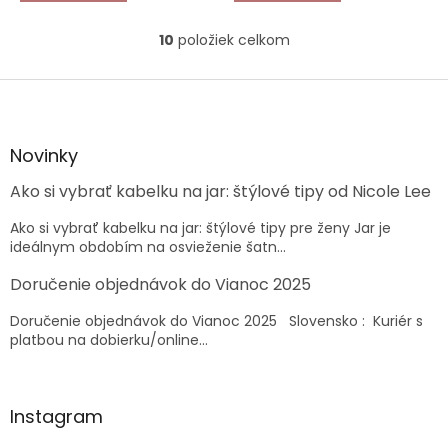
10
položiek celkom
O
v
l
Z
á
á
d
p
a
ä
Novinky
c
t
i
Ako si vybrať kabelku na jar: štýlové tipy od Nicole Lee
i
e
e
p
Ako si vybrať kabelku na jar: štýlové tipy pre ženy Jar je
r
ideálnym obdobím na osvieženie šatn...
v
k
Doručenie objednávok do Vianoc 2025
y
v
Doručenie objednávok do Vianoc 2025 Slovensko : Kuriér s
ý
platbou na dobierku/online...
p
i
s
u
Instagram