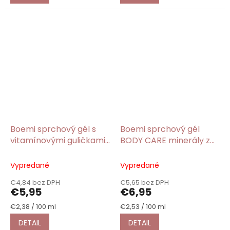
Boemi sprchový gél s
Boemi sprchový gél
vitamínovými guličkami
BODY CARE minerály z
čierne hrozno 250ml
Mŕtveho mora 275ml
Vypredané
Vypredané
€4,84 bez DPH
€5,65 bez DPH
€5,95
€6,95
Jednotková
Jednotková
€2,38 / 100 ml
€2,53 / 100 ml
cena:
cena:
DETAIL
DETAIL