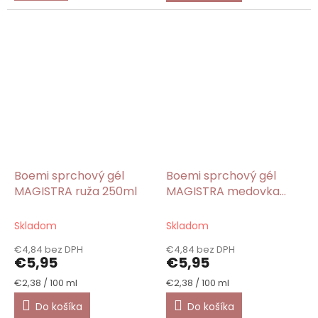
Boemi sprchový gél
Boemi sprchový gél
MAGISTRA ruža 250ml
MAGISTRA medovka
250ml
Skladom
Skladom
€4,84 bez DPH
€4,84 bez DPH
€5,95
€5,95
Jednotková
Jednotková
€2,38 / 100 ml
€2,38 / 100 ml
cena:
cena:
Do košíka
Do košíka