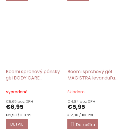
Boemi sprchový pánsky
Boemi sprchový gél
gél BODY CARE
MAGISTRA levanduľa
gentlemen´s Care
250 ml
275ml
Vypredané
Skladom
€5,65 bez DPH
€4,84 bez DPH
€6,95
€5,95
Jednotková
Jednotková
€2,53 / 100 ml
€2,38 / 100 ml
cena:
cena:
DETAIL
Do košíka