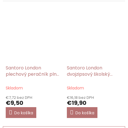
Santoro London
Santoro London
plechový peračník plný
dvojzipsový školský
Single Rose/Gorjuss
peračník plný Sugar
Plum/Gorjuss
Skladom
Skladom
€7,72 bez DPH
€16,18 bez DPH
€9,50
€19,90
Do košíka
Do košíka