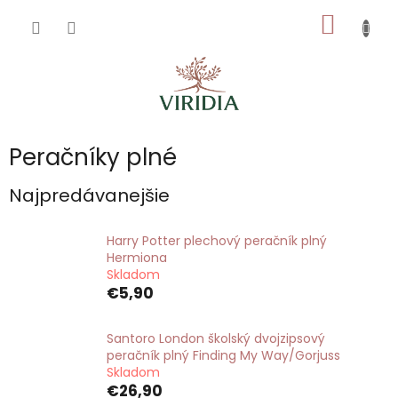
Prejsť
NÁKU
na
obsah
KOŠÍK
Peračníky plné
Najpredávanejšie
Harry Potter plechový peračník plný
Hermiona
Skladom
€5,90
Santoro London školský dvojzipsový
peračník plný Finding My Way/Gorjuss
Skladom
€26,90