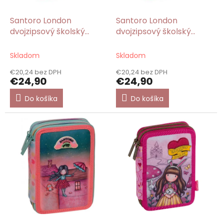
u
k
Santoro London
Santoro London
t
dvojzipsový školský
dvojzipsový školský
o
peračník Lean On
peračník plný Don't Fly
v
Me/Gorjuss
Away/Gorjuss
Skladom
Skladom
€20,24 bez DPH
€20,24 bez DPH
€24,90
€24,90
Do košíka
Do košíka