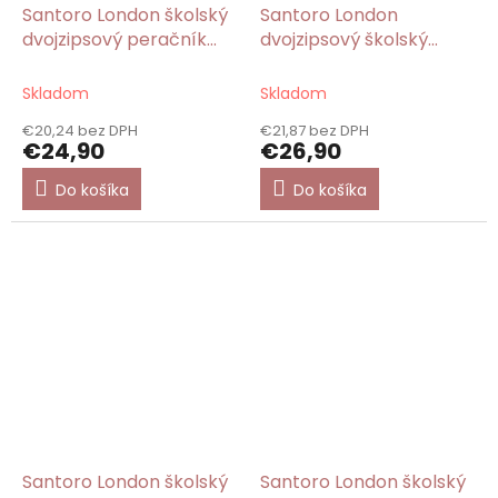
Santoro London školský
Santoro London
dvojzipsový peračník
dvojzipsový školský
Light As a
peračník Just One
Feather/Gorjuss
Second/Gorjuss
Skladom
Skladom
€20,24 bez DPH
€21,87 bez DPH
€24,90
€26,90
Do košíka
Do košíka
Santoro London školský
Santoro London školský