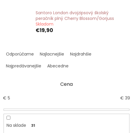
Santoro London dvojzipsový školský
peračník plný Cherry Blossom/Gorjuss
Skladom
€19,90
R
a
Odporúčame
Najlacnejšie
Najdrahšie
d
e
Najpredávanejšie
Abecedne
n
i
Cena
e
p
r
€
5
€
39
o
d
u
k
Na sklade
31
t