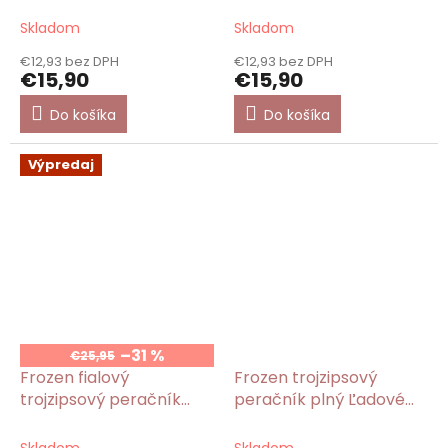
Flowers
Botanical
Skladom
Skladom
€12,93 bez DPH
€12,93 bez DPH
€15,90
€15,90
Do košíka
Do košíka
Výpredaj
–31 %
€25,95
Frozen fialový
Frozen trojzipsový
trojzipsový peračník
peračník plný Ľadové
plný Ľadové kráľovstvo
kráľovstvo