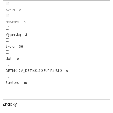
o
v
Akcia
0
Novinka
0
Výpredaj
2
Škola
30
deti
9
DETI40 ?V_DETI40:40:EUR:P:f!S1:0
9
Santoro
15
Značky