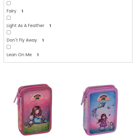
Fairy
1
Light As A Feather
1
Don't Fly Away
1
Lean On Me
1
V
ý
p
i
s
p
r
o
d