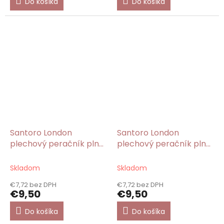
Do košíka
Do košíka
Santoro London
Santoro London
plechový peračník plný
plechový peračník plný
Sugar Plum/Gorjuss
Cherry Blossom/Gorjuss
Skladom
Skladom
€7,72 bez DPH
€7,72 bez DPH
€9,50
€9,50
Do košíka
Do košíka