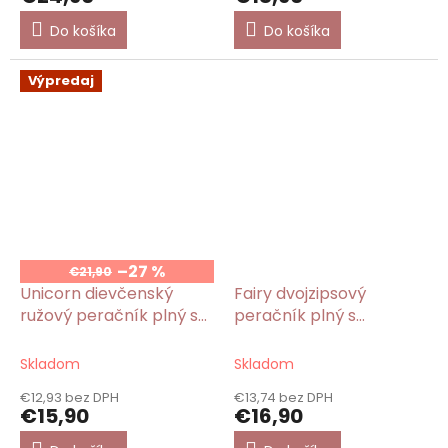
Do košíka
Do košíka
Výpredaj
–27 %
€21,90
Unicorn dievčenský
Fairy dvojzipsový
ružový peračník plný s
peračník plný s
motívom jednorožec
motívom víla
Skladom
Skladom
€12,93 bez DPH
€13,74 bez DPH
€15,90
€16,90