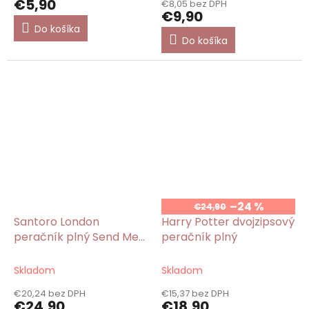
€5,90
€8,05 bez DPH
je
€9,90
5,0
Do košíka
z
Do košíka
5
hviezdičiek.
–24 %
€24,90
Santoro London
Harry Potter dvojzipsový
peračník plný Send Me
peračník plný
Flower/Gorjuss
Skladom
Skladom
€20,24 bez DPH
€15,37 bez DPH
€24,90
€18,90