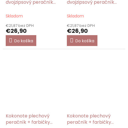
dvojzipsový peračník
dvojzipsový peračník
Cheshire Cat/Gorjuss
plný Finding My
Way/Gorjuss
Skladom
Skladom
€21,87 bez DPH
€21,87 bez DPH
€26,90
€26,90
Do košíka
Do košíka
Kokonote plechový
Kokonote plechový
peračník + farbičky
peračník + farbičky