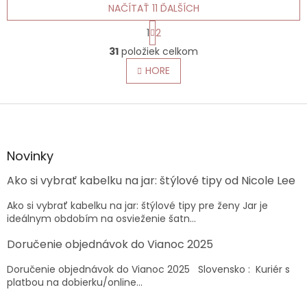
NAČÍTAŤ 11 ĎALŠÍCH
S
1
2
t
O
r
31
položiek celkom
v
á
l
HORE
n
á
k
o
d
v
Z
a
a
c
á
n
i
p
i
e
ä
e
Novinky
p
t
r
Ako si vybrať kabelku na jar: štýlové tipy od Nicole Lee
i
v
e
k
Ako si vybrať kabelku na jar: štýlové tipy pre ženy Jar je
y
ideálnym obdobím na osvieženie šatn...
v
ý
Doručenie objednávok do Vianoc 2025
p
i
Doručenie objednávok do Vianoc 2025 Slovensko : Kuriér s
s
platbou na dobierku/online...
u