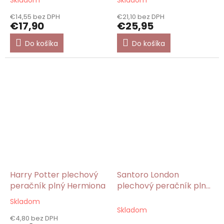
Skladom
Skladom
€14,55 bez DPH
€21,10 bez DPH
€17,90
€25,95
Do košíka
Do košíka
Harry Potter plechový
Santoro London
peračník plný Hermiona
plechový peračník plný
Between The
Skladom
Priemerné
Pages/Gorjuss
Skladom
hodnotenie
€4,80 bez DPH
produktu