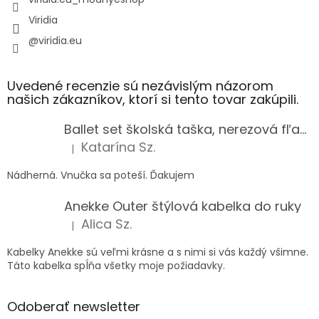
Viridia
@viridia.eu
Uvedené recenzie sú nezávislým názorom
našich zákazníkov, ktorí si tento tovar zakúpili.
Ballet set školská taška, nerezová fľaša a plný peračník s motívom baletky pre dievča
Katarína Sz.
|
Hodnotenie produktu je 5 z 5 hviezdičiek.
Nádherná. Vnučka sa poteší. Ďakujem
Anekke Outer štýlová kabelka do ruky
Alica Sz.
|
Hodnotenie produktu je 5 z 5 hviezdičiek.
Kabelky Anekke sú veľmi krásne a s nimi si vás každý všimne.
Táto kabelka spĺňa všetky moje požiadavky.
Odoberať newsletter