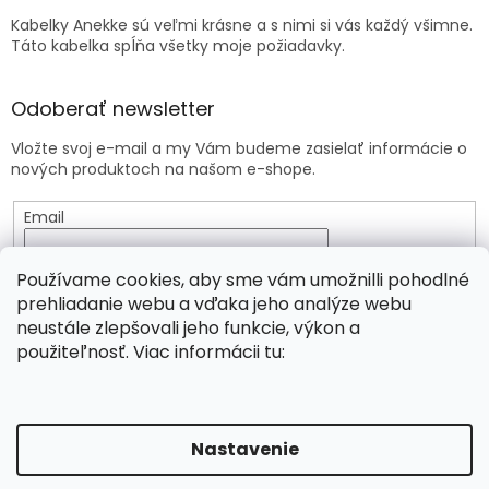
Kabelky Anekke sú veľmi krásne a s nimi si vás každý všimne.
Táto kabelka spĺňa všetky moje požiadavky.
Odoberať newsletter
Vložte svoj e-mail a my Vám budeme zasielať informácie o
nových produktoch na našom e-shope.
Email
Vložením e-mailu súhlasíte s
podmienkami ochrany
Používame cookies, aby sme vám umožnilli pohodlné
osobných údajov
prehliadanie webu a vďaka jeho analýze webu
neustále zlepšovali jeho funkcie, výkon a
PRIHLÁSIŤ SA
použiteľnosť. Viac informácii tu:
Vytvoril Shoptet
Nastavenie