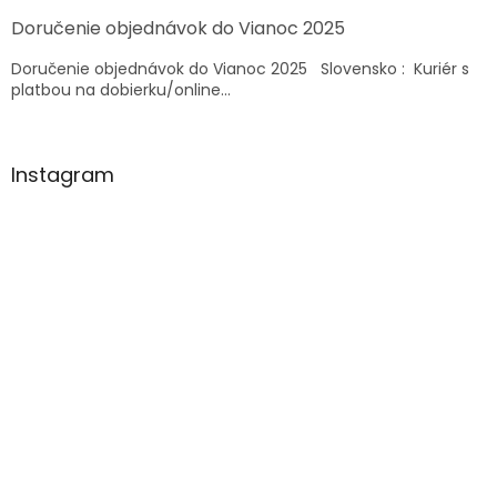
k
Doručenie objednávok do Vianoc 2025
y
v
Doručenie objednávok do Vianoc 2025 Slovensko : Kuriér s
ý
platbou na dobierku/online...
p
i
s
u
Instagram