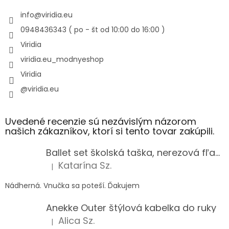
info
@
viridia.eu
0948436343 ( po - št od 10:00 do 16:00 )
Viridia
viridia.eu_modnyeshop
Viridia
@viridia.eu
Uvedené recenzie sú nezávislým názorom
našich zákazníkov, ktorí si tento tovar zakúpili.
Ballet set školská taška, nerezová fľaša a plný peračník s motívom baletky pre dievča
Katarína Sz.
|
Hodnotenie produktu je 5 z 5 hviezdičiek.
Nádherná. Vnučka sa poteší. Ďakujem
Anekke Outer štýlová kabelka do ruky
Alica Sz.
|
Hodnotenie produktu je 5 z 5 hviezdičiek.