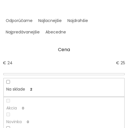
R
a
Odporúčame
Najlacnejšie
Najdrahšie
d
e
Najpredávanejšie
Abecedne
n
i
Cena
e
p
r
€
24
€
25
o
d
u
k
Na sklade
2
t
o
v
Akcia
0
Novinka
0