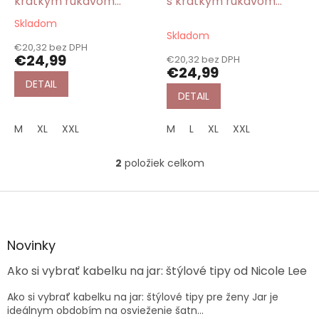
krátkym rukávom
s krátkym rukávom
o
modré
zelené
Skladom
Priemerné
v
Skladom
hodnotenie
€20,32 bez DPH
produktu
€24,99
€20,32 bez DPH
je
€24,99
5,0
DETAIL
z
DETAIL
5
hviezdičiek.
M
XL
XXL
M
L
XL
XXL
2
položiek celkom
O
v
l
Z
á
á
d
p
a
ä
Novinky
c
t
i
Ako si vybrať kabelku na jar: štýlové tipy od Nicole Lee
i
e
e
p
Ako si vybrať kabelku na jar: štýlové tipy pre ženy Jar je
r
ideálnym obdobím na osvieženie šatn...
v