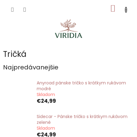
Prejsť
NÁKU
na
obsah
KOŠÍK
Tričká
Najpredávanejšie
Anyroad pánske tričko s krátkym rukávom
modré
Skladom
€24,99
Sidecar - Pánske tričko s krátkym rukávom
zelené
Skladom
€24,99