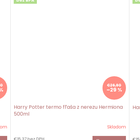
bez BPA
b
90
€26,90
 %
–29 %
Harry Potter termo fľaša z nerezu Hermiona
Ha
500ml
dom
Skladom
€15,37 bez DPH
€15