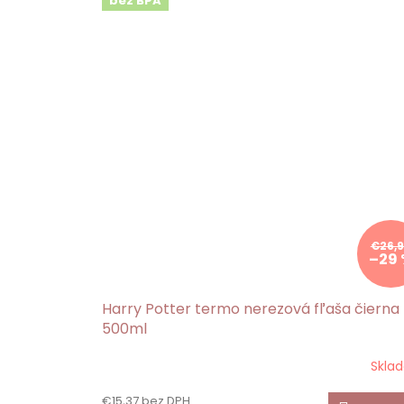
bez BPA
€26,
–29
Harry Potter termo nerezová fľaša čierna
500ml
Skla
€15,37 bez DPH