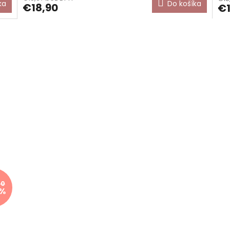
ka
Do košíka
€18,90
€1
90
 %