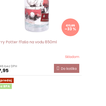
€11,95
–33 %
rry Potter fľaša na vodu 850ml
Skladom
46 bez DPH
Do košíka
,95
ýpredaj
ez BPA