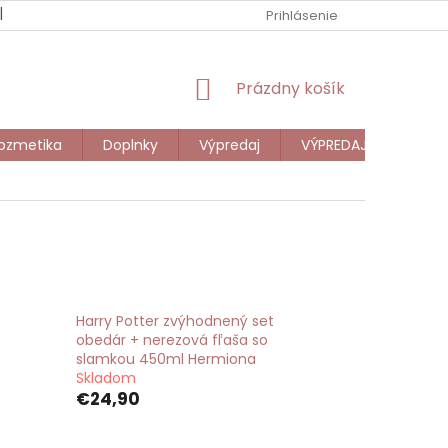
NOVINKY
DARČEKOVÁ POUKÁŽKA
Prihlásenie
VEĽKOOBCHOD
NÁKUPNÝ
Prázdny košík
KOŠÍK
ozmetika
Doplnky
Výpredaj
VÝPREDAJ DETI
Harry Potter zvýhodnený set
obedár + nerezová fľaša so
slamkou 450ml Hermiona
Skladom
€24,90