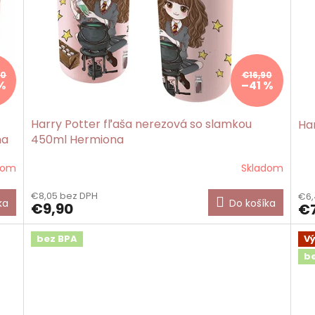
80
€16,90
%
–41 %
Harry Potter fľaša nerezová so slamkou
Ha
na
450ml Hermiona
dom
Skladom
€8,05 bez DPH
€6,
ka
Do košíka
€9,90
€7
bez BPA
V
b