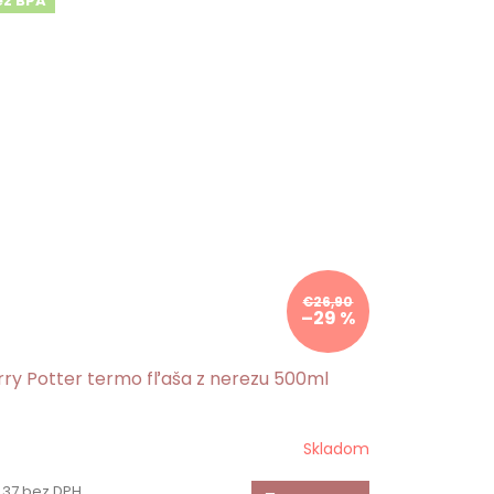
ez BPA
€26,90
–29 %
rry Potter termo fľaša z nerezu 500ml
Skladom
,37 bez DPH