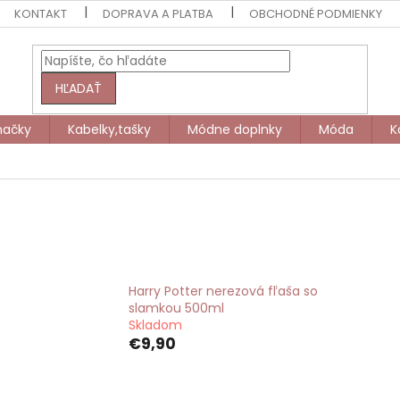
KONTAKT
DOPRAVA A PLATBA
OBCHODNÉ PODMIENKY
HĽADAŤ
načky
Kabelky,tašky
Módne doplnky
Móda
K
Harry Potter nerezová fľaša so
slamkou 500ml
Skladom
€9,90