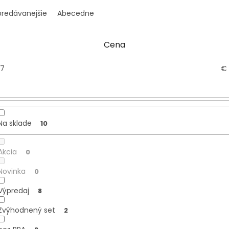
predávanejšie
Abecedne
Cena
7
€
Na sklade
10
Akcia
0
Novinka
0
Výpredaj
8
Zvýhodnený set
2