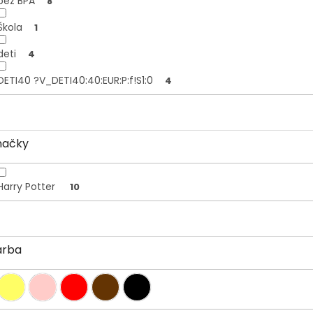
bez BPA
8
Škola
1
deti
4
DETI40 ?V_DETI40:40:EUR:P:f!S1:0
4
načky
Harry Potter
10
arba