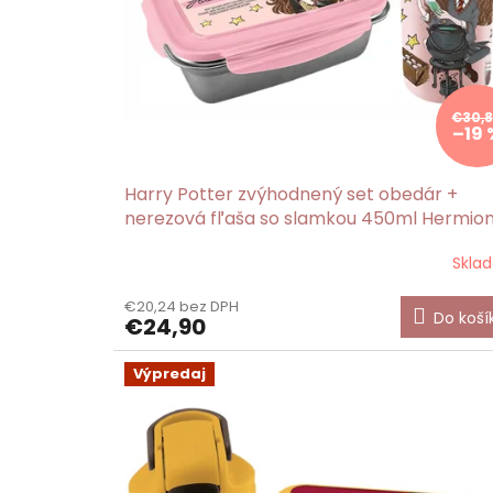
k
t
o
v
€30,
–19 
Harry Potter zvýhodnený set obedár +
nerezová fľaša so slamkou 450ml Hermio
Skla
€20,24 bez DPH
Do koší
€24,90
Výpredaj