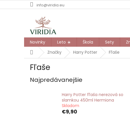
Prejsť
info@viridia.eu
na
obsah
Novinky
Leto ☀️
Škola
Sety
Z
Domov
Značky
Harry Potter
Fľaše
Fľaše
Najpredávanejšie
Harry Potter fľaša nerezová so
slamkou 450ml Hermiona
Skladom
€9,90