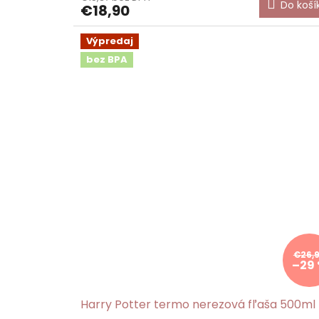
Do koší
€18,90
Výpredaj
bez BPA
€26,
–29
Harry Potter termo nerezová fľaša 500ml