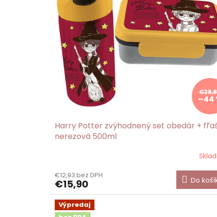
€28,
–44
Harry Potter zvýhodnený set obedár + fľa
nerezová 500ml
Skla
€12,93 bez DPH
Do koší
€15,90
Výpredaj