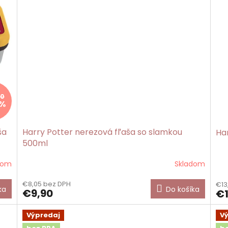
80
 %
ša
Harry Potter nerezová fľaša so slamkou
Ha
500ml
dom
Skladom
€8,05 bez DPH
€13
ka
Do košíka
€9,90
€1
Výpredaj
V