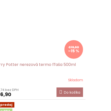
€19,90
–15 %
rry Potter nerezová termo fľaša 500ml
Skladom
,74 bez DPH
Do košíka
6,90
ýpredaj