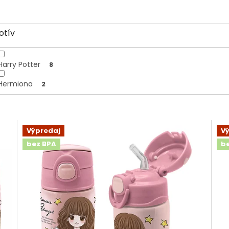
otív
Harry Potter
8
Hermiona
2
Výpredaj
V
bez BPA
b