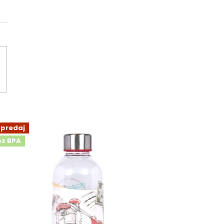
ýpredaj
ez BPA