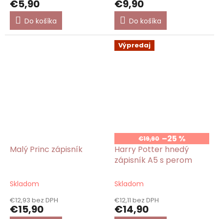
€5,90
€9,90
Do košíka
Do košíka
Výpredaj
–25 %
€19,90
Malý Princ zápisník
Harry Potter hnedý
zápisník A5 s perom
Skladom
Skladom
€12,93 bez DPH
€12,11 bez DPH
€15,90
€14,90