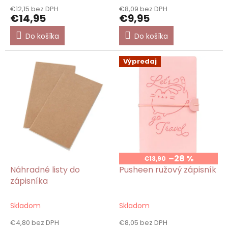
€12,15 bez DPH
€8,09 bez DPH
€14,95
€9,95
Do košíka
Do košíka
Výpredaj
–28 %
€13,90
Náhradné listy do
Pusheen ružový zápisník
zápisníka
Skladom
Skladom
€4,80 bez DPH
€8,05 bez DPH