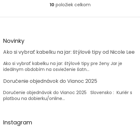
10
položiek celkom
O
v
l
Z
á
á
d
p
a
ä
Novinky
c
t
i
Ako si vybrať kabelku na jar: štýlové tipy od Nicole Lee
i
e
e
p
Ako si vybrať kabelku na jar: štýlové tipy pre ženy Jar je
r
ideálnym obdobím na osvieženie šatn...
v
k
Doručenie objednávok do Vianoc 2025
y
v
Doručenie objednávok do Vianoc 2025 Slovensko : Kuriér s
ý
platbou na dobierku/online...
p
i
s
u
Instagram