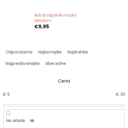
Astral zápisník modrý
Skladom
€9,95
R
a
Odporúčame
Najlacnejšie
Najdrahšie
d
e
Najpredávanejšie
Abecedne
n
i
Cena
e
p
r
€
5
€
30
o
d
u
k
Na sklade
10
t