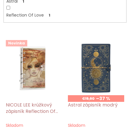
Astral
1
Reflection Of Love
1
V
Novinka
ý
p
i
s
p
r
o
d
u
–37 %
€15,90
k
NICOLE LEE krúžkový
Astral zápisník modrý
t
zápisník Reflection Of
o
Love
v
Skladom
Skladom