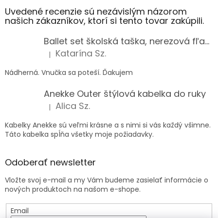
Uvedené recenzie sú nezávislým názorom
našich zákazníkov, ktorí si tento tovar zakúpili.
Ballet set školská taška, nerezová fľaša a plný peračník s motívom baletky pre dievča
Katarína Sz.
|
Hodnotenie produktu je 5 z 5 hviezdičiek.
Nádherná. Vnučka sa poteší. Ďakujem
Anekke Outer štýlová kabelka do ruky
Alica Sz.
|
Hodnotenie produktu je 5 z 5 hviezdičiek.
Kabelky Anekke sú veľmi krásne a s nimi si vás každý všimne.
Táto kabelka spĺňa všetky moje požiadavky.
Odoberať newsletter
Vložte svoj e-mail a my Vám budeme zasielať informácie o
nových produktoch na našom e-shope.
Email