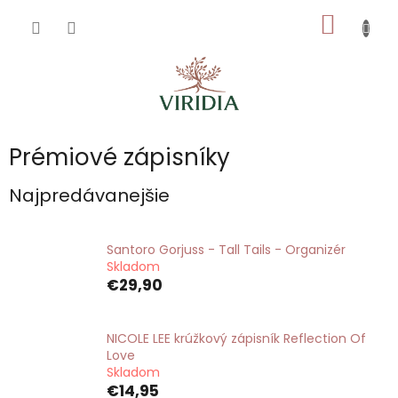
Prejsť
NÁKU
na
obsah
KOŠÍK
Prémiové zápisníky
Najpredávanejšie
Santoro Gorjuss - Tall Tails - Organizér
Skladom
€29,90
NICOLE LEE krúžkový zápisník Reflection Of
Love
Skladom
€14,95