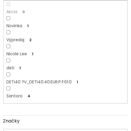
o
v
Akcia
0
Novinka
1
Výpredaj
2
Nicole Lee
1
deti
1
DETI40 ?V_DETI40:40:EUR:P:f!S1:0
1
Santoro
4
Značky