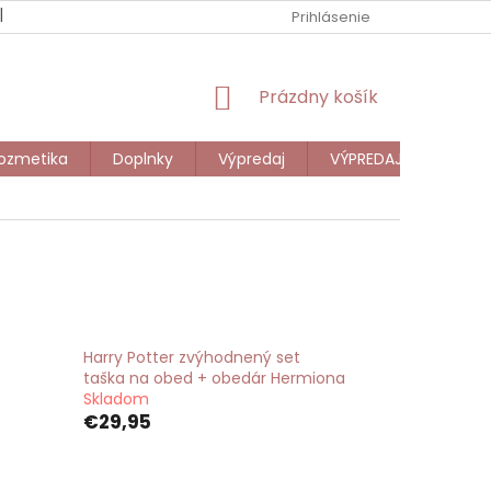
NOVINKY
DARČEKOVÁ POUKÁŽKA
Prihlásenie
VEĽKOOBCHOD
NÁKUPNÝ
Prázdny košík
KOŠÍK
ozmetika
Doplnky
Výpredaj
VÝPREDAJ DETI
Harry Potter zvýhodnený set
taška na obed + obedár Hermiona
Skladom
€29,95