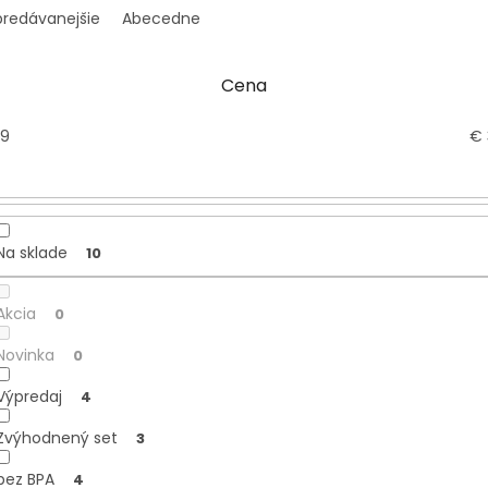
predávanejšie
Abecedne
Cena
9
€
Na sklade
10
Akcia
0
Novinka
0
Výpredaj
4
Zvýhodnený set
3
bez BPA
4