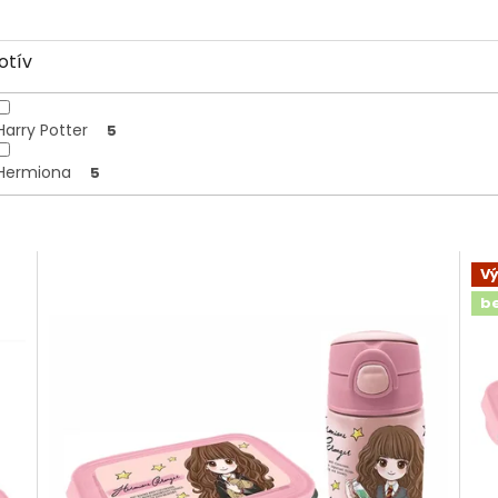
otív
Harry Potter
5
Hermiona
5
V
b