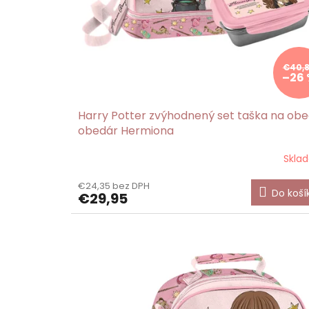
k
t
o
v
€40,
–26
Harry Potter zvýhodnený set taška na obe
obedár Hermiona
Skla
Priemerné
hodnotenie
€24,35 bez DPH
produktu
Do koší
€29,95
je
5,0
z
5
hviezdičiek.