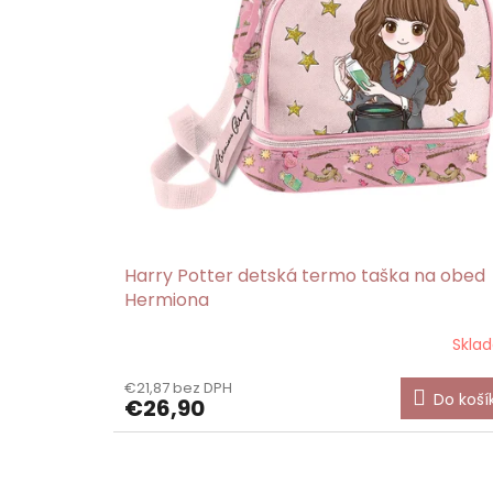
Harry Potter detská termo taška na obed
Hermiona
Skla
€21,87 bez DPH
Do koší
€26,90