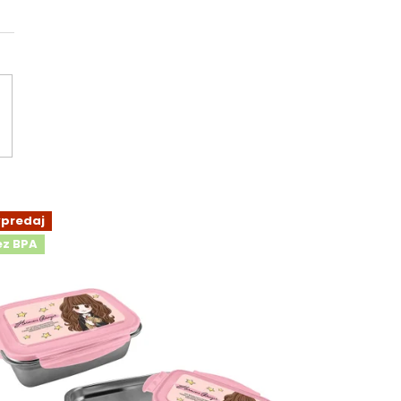
ýpredaj
ez BPA