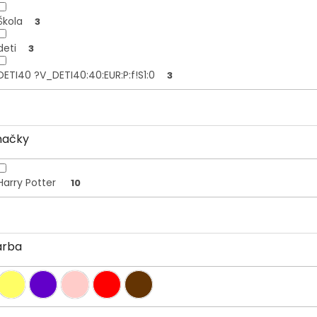
Škola
3
deti
3
DETI40 ?V_DETI40:40:EUR:P:f!S1:0
3
načky
Harry Potter
10
arba