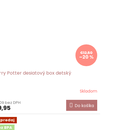
€12,50
–20 %
rry Potter desiatový box detský
Skladom
09 bez DPH
Do košíka
,95
ýpredaj
ez BPA