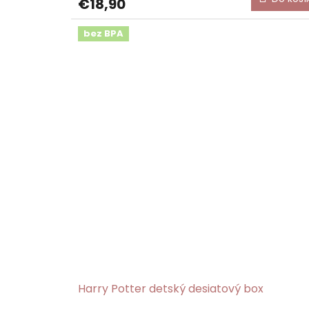
€18,90
bez BPA
Harry Potter detský desiatový box