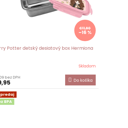
€11,90
–16 %
rry Potter detský desiatový box Hermiona
Skladom
09 bez DPH
Do košíka
,95
ýpredaj
ez BPA