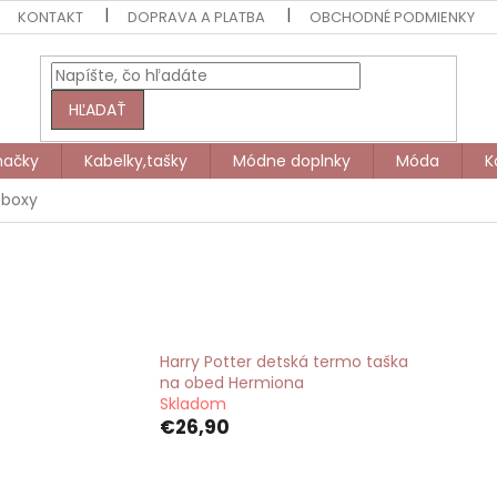
KONTAKT
DOPRAVA A PLATBA
OBCHODNÉ PODMIENKY
HĽADAŤ
načky
Kabelky,tašky
Módne doplnky
Móda
K
 boxy
Harry Potter detská termo taška
na obed Hermiona
Skladom
€26,90