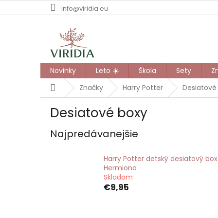
Prejsť
info@viridia.eu
na
obsah
Novinky
Leto ☀️
Škola
Sety
Z
Domov
Značky
Harry Potter
Desiatové
Desiatové boxy
Najpredávanejšie
Harry Potter detský desiatový box
Hermiona
Skladom
€9,95
R