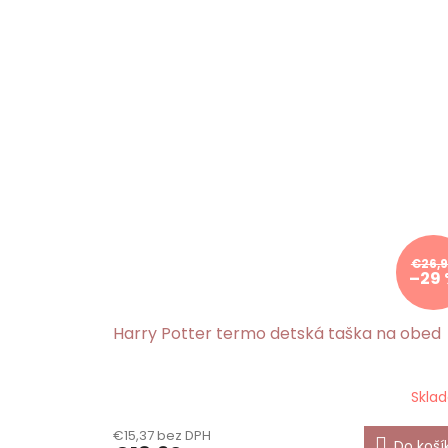
€26,
–29
Harry Potter termo detská taška na obed
Skla
€15,37 bez DPH
Do koší