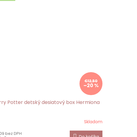
€12,50
–20 %
rry Potter detský desiatový box Hermiona
Skladom
09 bez DPH
Do košíka