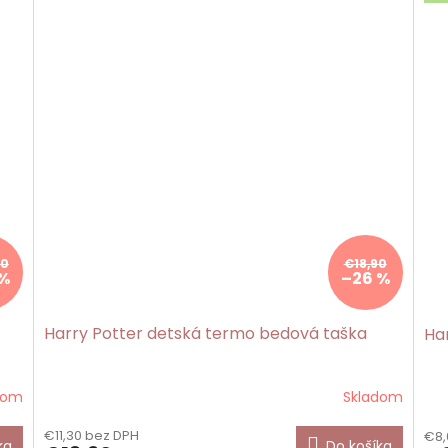
90
€18,90
 %
–26 %
Harry Potter detská termo bedová taška
Ha
dom
Skladom
€11,30 bez DPH
€8,
ka
Do košíka