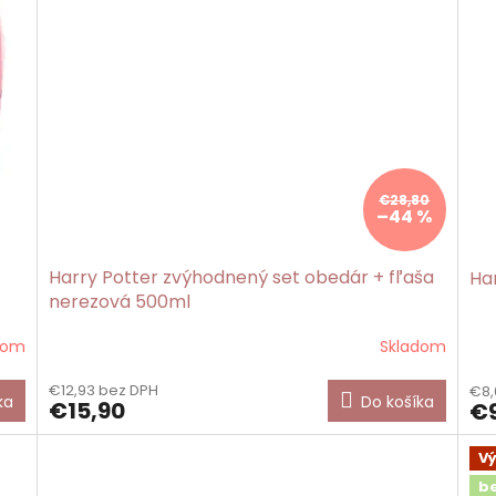
€28,80
–44 %
Harry Potter zvýhodnený set obedár + fľaša
Ha
nerezová 500ml
dom
Skladom
€12,93 bez DPH
€8,
ka
Do košíka
€15,90
€9
V
b