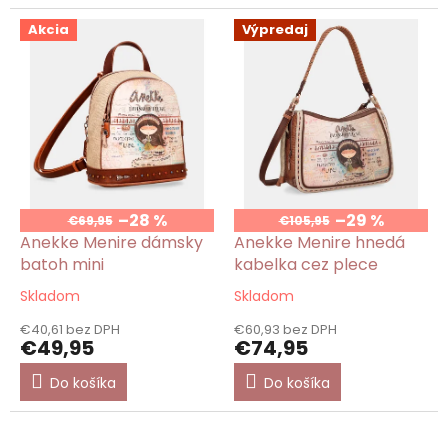
5
5
hviezdičiek.
hviezdičiek.
Akcia
Výpredaj
–28 %
–29 %
€69,95
€105,95
Anekke Menire dámsky
Anekke Menire hnedá
batoh mini
kabelka cez plece
Skladom
Skladom
Priemerné
Priemerné
hodnotenie
hodnotenie
€40,61 bez DPH
€60,93 bez DPH
produktu
produktu
€49,95
€74,95
je
je
5,0
5,0
Do košíka
Do košíka
z
z
5
5
hviezdičiek.
hviezdičiek.