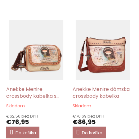
V
ý
p
i
s
p
r
o
d
u
k
Anekke Menire
Anekke Menire dámska
t
crossbody kabelka s
crossbody kabelka
o
preklopom
Skladom
Skladom
Priemerné
Priemerné
v
hodnotenie
hodnotenie
€62,56 bez DPH
€70,69 bez DPH
produktu
produktu
€76,95
€86,95
je
je
5,0
5,0
Do košíka
Do košíka
z
z