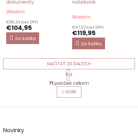
dokumenty
notebook
Skladom
Priemerné
Skladom
hodnotenie
€85,33 bez DPH
produktu
€104,95
€97,52 bez DPH
je
€119,95
5,0
Do košíka
z
Do košíka
5
hviezdičiek.
NAČÍTAŤ 20 ĎALŠÍCH
S
1
4
t
O
r
71
položiek celkom
v
á
l
HORE
n
á
k
o
d
v
Z
a
a
c
á
n
i
p
i
e
ä
e
Novinky
p
t