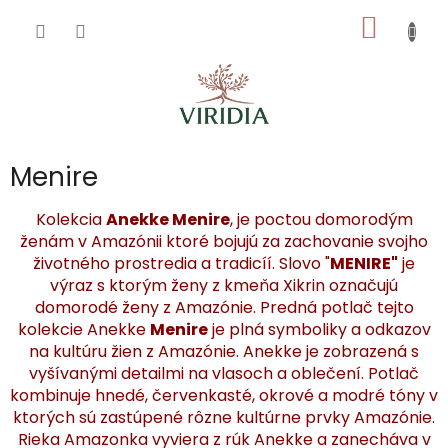
Prejsť
NÁKU
na
obsah
KOŠÍK
Menire
Kolekcia
Anekke Menire
, je poctou domorodým
ženám v Amazónii ktoré bojujú za zachovanie svojho
životného prostredia a tradicíí. Slovo "
MENIRE"
je
výraz s ktorým ženy z kmeňa Xikrin označujú
domorodé ženy z Amazónie. Predná potlač tejto
kolekcie Anekke
Menire
je plná symboliky a odkazov
na kultúru žien z Amazónie. Anekke je zobrazená s
vyšívanými detailmi na vlasoch a oblečení. Potlač
kombinuje hnedé, červenkasté, okrové a modré tóny v
ktorých sú zastúpené rôzne kultúrne prvky Amazónie.
Rieka Amazonka vyviera z rúk Anekke a zanecháva v