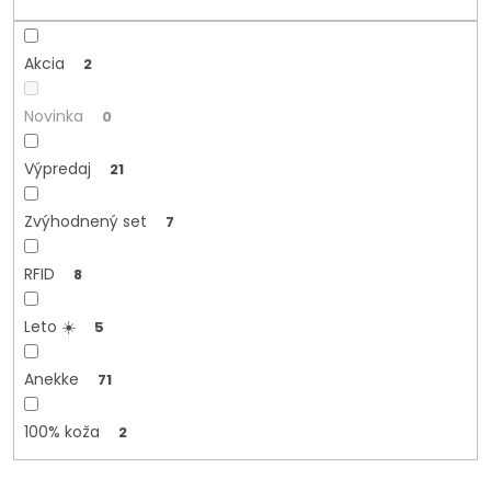
t
o
v
Akcia
2
Novinka
0
Výpredaj
21
Zvýhodnený set
7
RFID
8
Leto ☀️
5
Anekke
71
100% koža
2