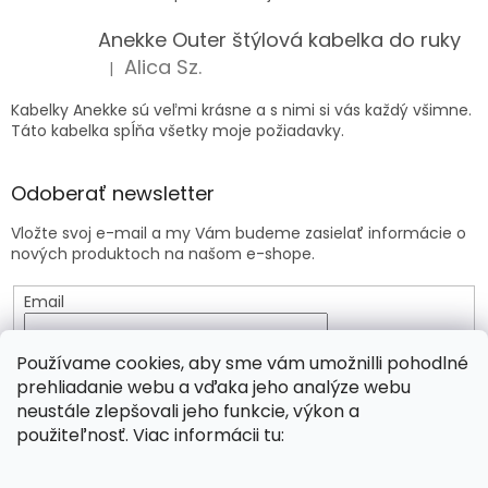
Anekke Outer štýlová kabelka do ruky
Alica Sz.
|
Hodnotenie produktu je 5 z 5 hviezdičiek.
Kabelky Anekke sú veľmi krásne a s nimi si vás každý všimne.
Táto kabelka spĺňa všetky moje požiadavky.
Odoberať newsletter
Vložte svoj e-mail a my Vám budeme zasielať informácie o
nových produktoch na našom e-shope.
Email
Vložením e-mailu súhlasíte s
podmienkami ochrany
Používame cookies, aby sme vám umožnilli pohodlné
osobných údajov
prehliadanie webu a vďaka jeho analýze webu
neustále zlepšovali jeho funkcie, výkon a
PRIHLÁSIŤ SA
použiteľnosť. Viac informácii tu: