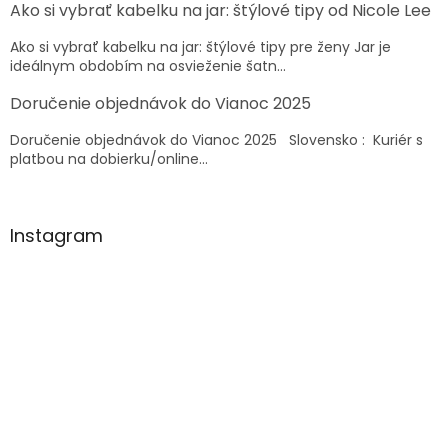
r
Ako si vybrať kabelku na jar: štýlové tipy od Nicole Lee
i
v
e
k
Ako si vybrať kabelku na jar: štýlové tipy pre ženy Jar je
y
ideálnym obdobím na osvieženie šatn...
v
ý
Doručenie objednávok do Vianoc 2025
p
i
Doručenie objednávok do Vianoc 2025 Slovensko : Kuriér s
s
platbou na dobierku/online...
u
Instagram