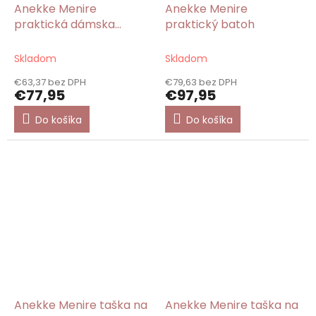
Anekke Menire
Anekke Menire
praktická dámska
praktický batoh
crossbody kabelka
Skladom
Skladom
€63,37 bez DPH
€79,63 bez DPH
€77,95
€97,95
Do košíka
Do košíka
Anekke Menire taška na
Anekke Menire taška na