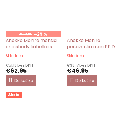
–25 %
€83,95
Anekke Menire menšia
Anekke Menire
crossbody kabelka s
peňaženka maxi RFID
priehradkami
Skladom
Skladom
Priemerné
Priemerné
hodnotenie
hodnotenie
€51,18 bez DPH
€38,17 bez DPH
produktu
produktu
€62,95
€46,95
je
je
5,0
5,0
Do košíka
Do košíka
z
z
5
5
hviezdičiek.
hviezdičiek.
Akcia