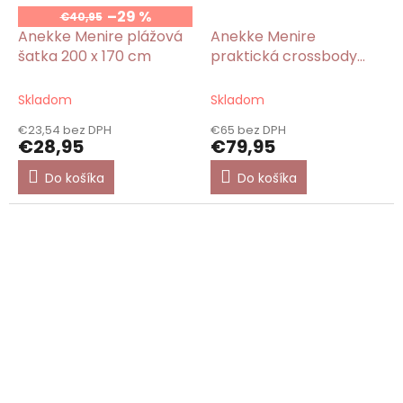
–29 %
€40,95
Anekke Menire plážová
Anekke Menire
šatka 200 x 170 cm
praktická crossbody
kabelka
Skladom
Skladom
€23,54 bez DPH
€65 bez DPH
€28,95
€79,95
Do košíka
Do košíka