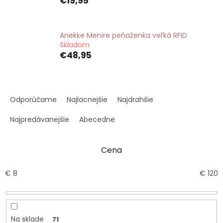
€19,95
Anekke Menire peňaženka veľká RFID
Skladom
€48,95
R
a
Odporúčame
Najlacnejšie
Najdrahšie
d
e
Najpredávanejšie
Abecedne
n
i
Cena
e
p
r
€
8
€
120
o
d
u
k
Na sklade
71