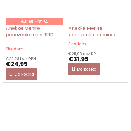
–21 %
€31,95
Anekke Menire
Anekke Menire
peňaženka mini RFID
peňaženka na mince
Skladom
Priemerné
Skladom
hodnotenie
€25,98 bez DPH
produktu
€31,95
€20,28 bez DPH
je
€24,95
5,0
Do košíka
z
Do košíka
5
hviezdičiek.