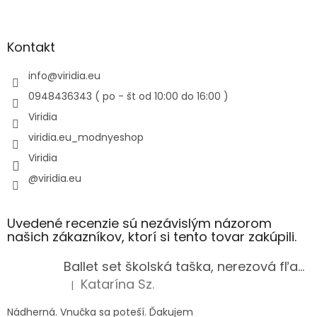
Kontakt
info
@
viridia.eu
0948436343 ( po - št od 10:00 do 16:00 )
Viridia
viridia.eu_modnyeshop
Viridia
@viridia.eu
Uvedené recenzie sú nezávislým názorom
našich zákazníkov, ktorí si tento tovar zakúpili.
Ballet set školská taška, nerezová fľaša a plný peračník s motívom baletky pre dievča
Katarína Sz.
|
Hodnotenie produktu je 5 z 5 hviezdičiek.
Nádherná. Vnučka sa poteší. Ďakujem