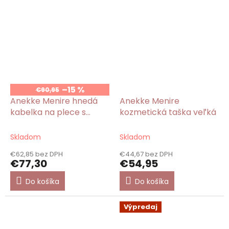
–15 %
€90,95
Anekke Menire hnedá
Anekke Menire
kabelka na plece s
kozmetická taška veľká
potlačou
Skladom
Skladom
€62,85 bez DPH
€44,67 bez DPH
€77,30
€54,95
Do košíka
Do košíka
Výpredaj