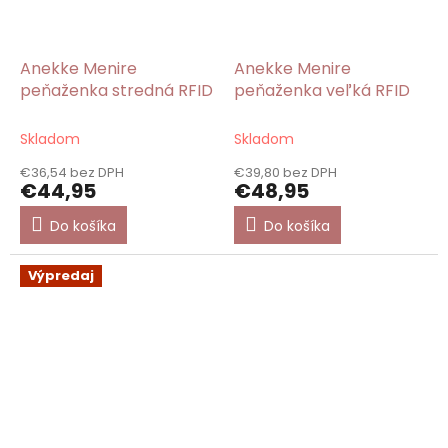
Anekke Menire
Anekke Menire
peňaženka stredná RFID
peňaženka veľká RFID
Skladom
Skladom
€36,54 bez DPH
€39,80 bez DPH
€44,95
€48,95
Do košíka
Do košíka
Výpredaj