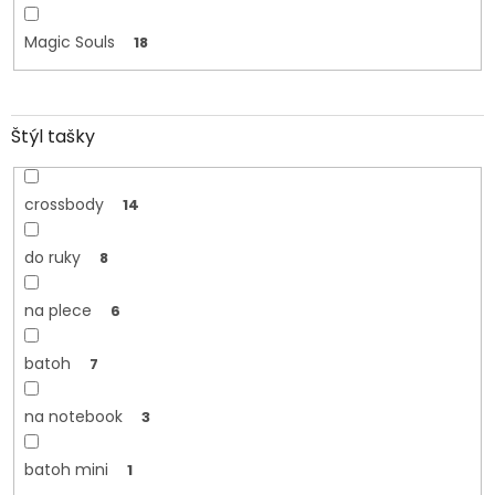
Magic Souls
18
Štýl tašky
crossbody
14
do ruky
8
na plece
6
batoh
7
na notebook
3
batoh mini
1