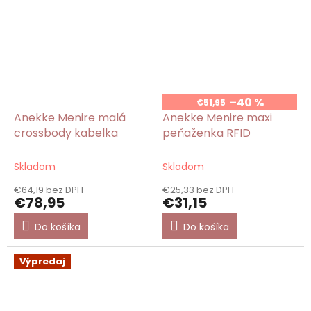
–40 %
€51,95
Anekke Menire malá
Anekke Menire maxi
crossbody kabelka
peňaženka RFID
Skladom
Skladom
€64,19 bez DPH
€25,33 bez DPH
€78,95
€31,15
Do košíka
Do košíka
Výpredaj