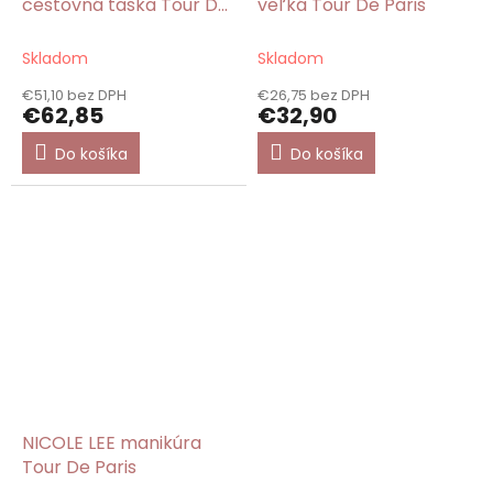
cestovná taška Tour De
veľká Tour De Paris
Paris
Skladom
Skladom
€51,10 bez DPH
€26,75 bez DPH
€62,85
€32,90
Do košíka
Do košíka
NICOLE LEE manikúra
Tour De Paris