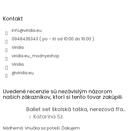
Kontakt
info
@
viridia.eu
0948436343 ( po - št od 10:00 do 16:00 )
Viridia
viridia.eu_modnyeshop
Viridia
@viridia.eu
Uvedené recenzie sú nezávislým názorom
našich zákazníkov, ktorí si tento tovar zakúpili.
Ballet set školská taška, nerezová fľaša a plný peračník s motívom baletky pre dievča
Katarína Sz.
|
Hodnotenie produktu je 5 z 5 hviezdičiek.
Nádherná. Vnučka sa poteší. Ďakujem