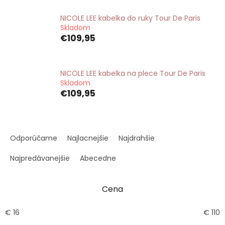
NICOLE LEE kabelka do ruky Tour De Paris
Skladom
€109,95
NICOLE LEE kabelka na plece Tour De Paris
Skladom
€109,95
R
a
Odporúčame
Najlacnejšie
Najdrahšie
d
e
Najpredávanejšie
Abecedne
n
i
Cena
e
p
r
€
16
€
110