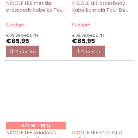
A
A
NICOLE LEE menšia
NICOLE LEE crossbody
D
D
crossbody kabelka Tour
kabelka malá Tour De
A
A
R
R
De Paris
Paris
M
M
O
O
Skladom
Skladom
€69,88 bez DPH
€69,88 bez DPH
€85,95
€85,95
Do košíka
Do košíka
–15 %
€73,95
NICOLE LEE skladacia
NICOLE LEE manikúra