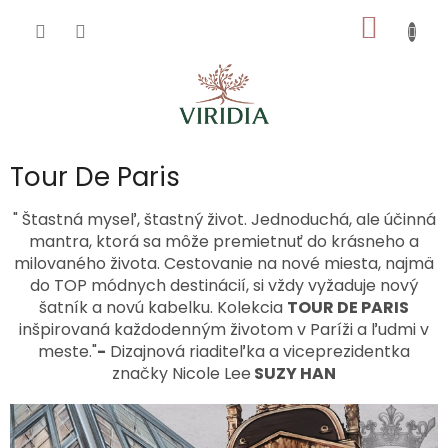
Prejsť
NÁKU
na
obsah
KOŠÍK
Tour De Paris
" Štastná myseľ, štastný život. Jednoduchá, ale účinná
mantra, ktorá sa môže premietnuť do krásneho a
milovaného života. Cestovanie na nové miesta, najmä
do TOP módnych destinácií, si vždy vyžaduje nový
šatník a novú kabelku. Kolekcia
TOUR DE PARIS
inšpirovaná každodenným životom v Paríži a ľudmi v
meste."
-
Dizajnová riaditeľka a viceprezidentka
značky Nicole Lee
SUZY HAN