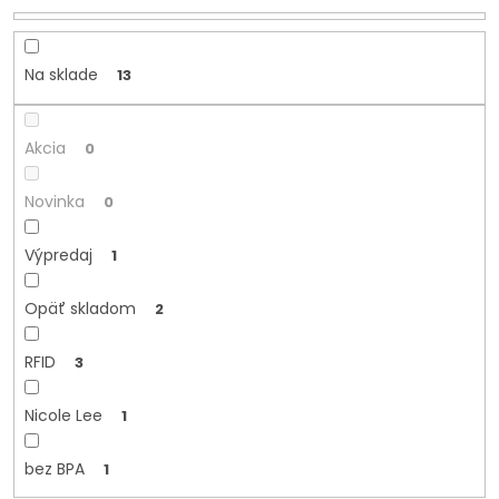
o
d
u
k
Na sklade
13
t
o
v
Akcia
0
Novinka
0
Výpredaj
1
Opäť skladom
2
RFID
3
Nicole Lee
1
bez BPA
1