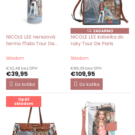
p
r
o
d
u
ZADARMO
Z
k
A
NICOLE LEE nerezová
NICOLE LEE kabelka do
D
t
termo fľaša Tour De
ruky Tour De Paris
A
o
R
Paris 1200 ml
M
v
O
Skladom
Skladom
€32,48 bez DPH
€89,39 bez DPH
€39,95
€109,95
Do košíka
Do košíka
Opäť
skladom