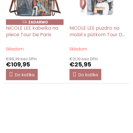
ZADARMO
Z
A
NICOLE LEE kabelka na
NICOLE LEE puzdro na
D
plece Tour De Paris
mobil s pútkom Tour De
A
R
Paris
M
O
Skladom
Skladom
€89,39 bez DPH
€21,10 bez DPH
€109,95
€25,95
Do košíka
Do košíka