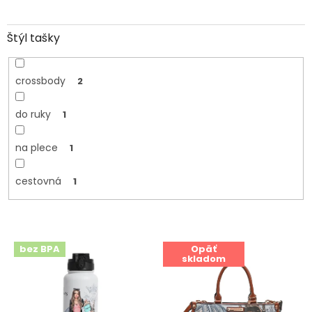
Štýl tašky
crossbody
2
do ruky
1
na plece
1
cestovná
1
V
bez BPA
Opäť
ý
skladom
p
i
s