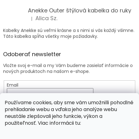
Anekke Outer štýlová kabelka do ruky
Alica Sz.
|
Hodnotenie produktu je 5 z 5 hviezdičiek.
Kabelky Anekke sú veľmi krásne a s nimi si vás každý všimne.
Táto kabelka spĺňa všetky moje požiadavky.
Odoberať newsletter
Vložte svoj e-mail a my Vám budeme zasielať informácie o
nových produktoch na našom e-shope.
Email
Vložením e-mailu súhlasíte s
podmienkami ochrany
Používame cookies, aby sme vám umožnilli pohodlné
osobných údajov
prehliadanie webu a vďaka jeho analýze webu
neustále zlepšovali jeho funkcie, výkon a
PRIHLÁSIŤ SA
použiteľnosť. Viac informácii tu: