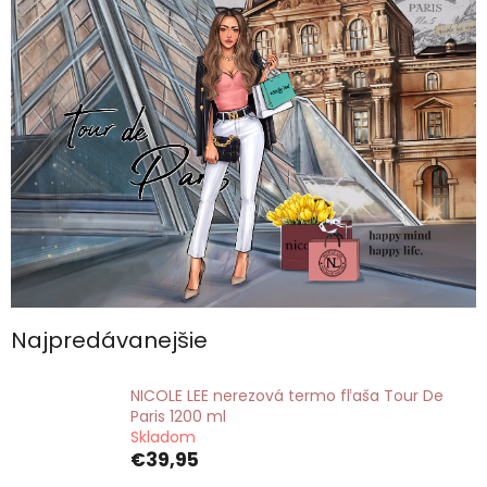
Najpredávanejšie
NICOLE LEE nerezová termo fľaša Tour De
Paris 1200 ml
Skladom
€39,95