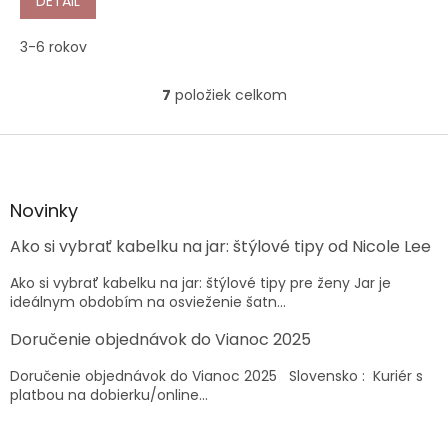
DETAIL
3-6 rokov
7
položiek celkom
O
v
l
Z
á
á
d
p
a
ä
Novinky
c
t
i
Ako si vybrať kabelku na jar: štýlové tipy od Nicole Lee
i
e
e
p
Ako si vybrať kabelku na jar: štýlové tipy pre ženy Jar je
r
ideálnym obdobím na osvieženie šatn...
v
k
Doručenie objednávok do Vianoc 2025
y
v
Doručenie objednávok do Vianoc 2025 Slovensko : Kuriér s
ý
platbou na dobierku/online...
p
i
s