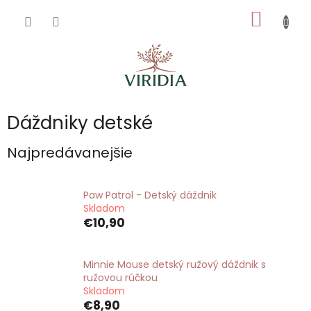
Prejsť
NÁKU
na
obsah
KOŠÍK
Dáždniky detské
Najpredávanejšie
Paw Patrol - Detský dáždnik
Skladom
€10,90
Minnie Mouse detský ružový dáždnik s
ružovou rúčkou
Skladom
€8,90