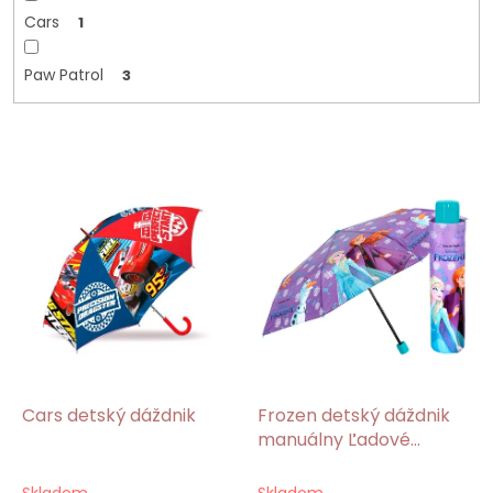
Cars
1
Paw Patrol
3
V
ý
p
i
s
p
r
o
d
u
k
Cars detský dáždnik
Frozen detský dáždnik
t
manuálny Ľadové
o
kráľovstvo
v