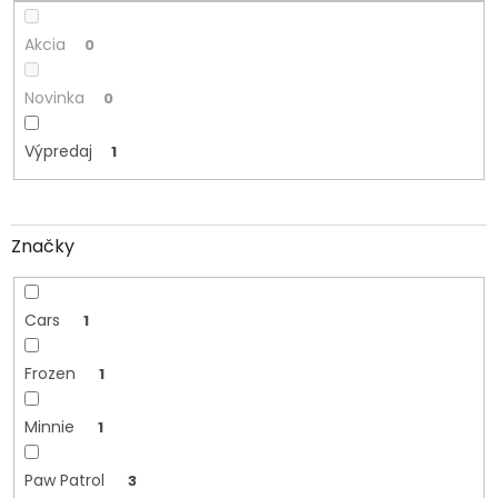
o
v
Akcia
0
Novinka
0
Výpredaj
1
Značky
Cars
1
Frozen
1
Minnie
1
Paw Patrol
3