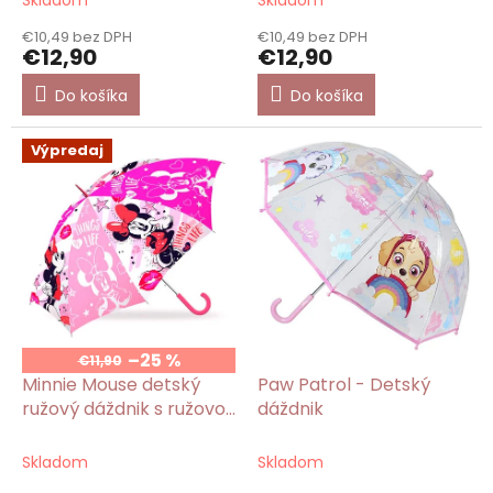
Skladom
Skladom
€10,49 bez DPH
€10,49 bez DPH
€12,90
€12,90
Do košíka
Do košíka
Výpredaj
–25 %
€11,90
Minnie Mouse detský
Paw Patrol - Detský
ružový dáždnik s ružovou
dáždnik
rúčkou
Skladom
Skladom