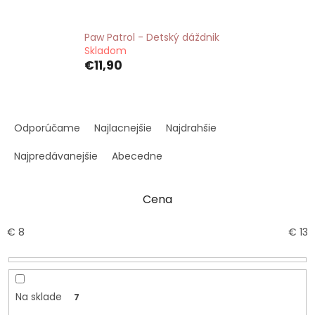
Paw Patrol - Detský dáždnik
Skladom
€11,90
R
a
Odporúčame
Najlacnejšie
Najdrahšie
d
e
Najpredávanejšie
Abecedne
n
i
Cena
e
p
r
€
8
€
13
o
d
u
k
Na sklade
7
t