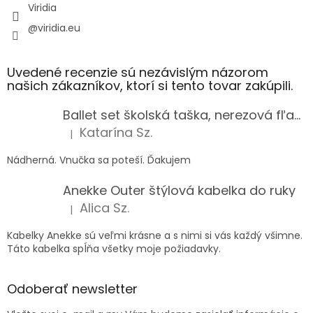
Viridia
@viridia.eu
Uvedené recenzie sú nezávislým názorom
našich zákazníkov, ktorí si tento tovar zakúpili.
Ballet set školská taška, nerezová fľaša a plný peračník s motívom baletky pre dievča
Katarína Sz.
|
Hodnotenie produktu je 5 z 5 hviezdičiek.
Nádherná. Vnučka sa poteší. Ďakujem
Anekke Outer štýlová kabelka do ruky
Alica Sz.
|
Hodnotenie produktu je 5 z 5 hviezdičiek.
Kabelky Anekke sú veľmi krásne a s nimi si vás každý všimne.
Táto kabelka spĺňa všetky moje požiadavky.
Odoberať newsletter