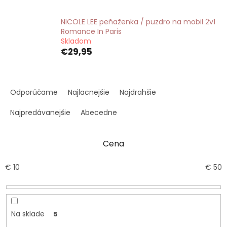
NICOLE LEE peňaženka / puzdro na mobil 2v1
Romance In Paris
Skladom
€29,95
R
a
Odporúčame
Najlacnejšie
Najdrahšie
d
e
Najpredávanejšie
Abecedne
n
i
Cena
e
p
r
€
10
€
50
o
d
u
k
Na sklade
5
t