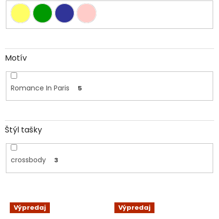
Motív
Romance In Paris
5
Štýl tašky
crossbody
3
V
Výpredaj
Výpredaj
ý