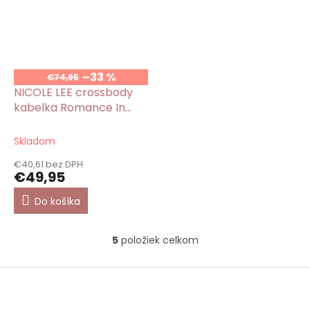
–33 %
€74,95
NICOLE LEE crossbody
kabelka Romance In
Paris
Skladom
€40,61 bez DPH
€49,95
Do košíka
5
položiek celkom
O
v
l
Z
á
á
d
p