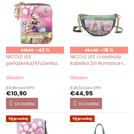
p
i
s
p
r
o
d
u
–42 %
–18 %
€18,90
€54,95
k
NICOLE LEE
NICOLE LEE crossbody
t
peňaženka/kľúčenka
kabelka 2v1 Romance In
o
Romance In Paris
Paris
v
Skladom
Skladom
€8,86 bez DPH
€36,54 bez DPH
€10,90
€44,95
Do košíka
Do košíka
Výpredaj
Výpredaj