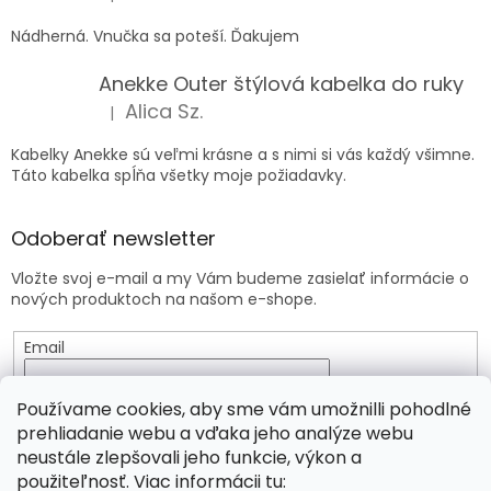
Hodnotenie produktu je 5 z 5 hviezdičiek.
Nádherná. Vnučka sa poteší. Ďakujem
Anekke Outer štýlová kabelka do ruky
Alica Sz.
|
Hodnotenie produktu je 5 z 5 hviezdičiek.
Kabelky Anekke sú veľmi krásne a s nimi si vás každý všimne.
Táto kabelka spĺňa všetky moje požiadavky.
Odoberať newsletter
Vložte svoj e-mail a my Vám budeme zasielať informácie o
nových produktoch na našom e-shope.
Email
Vložením e-mailu súhlasíte s
podmienkami ochrany
Používame cookies, aby sme vám umožnilli pohodlné
osobných údajov
prehliadanie webu a vďaka jeho analýze webu
neustále zlepšovali jeho funkcie, výkon a
PRIHLÁSIŤ SA
použiteľnosť. Viac informácii tu: