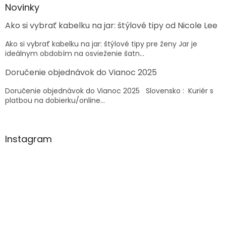
a
ä
Novinky
c
t
i
Ako si vybrať kabelku na jar: štýlové tipy od Nicole Lee
i
e
e
p
Ako si vybrať kabelku na jar: štýlové tipy pre ženy Jar je
r
ideálnym obdobím na osvieženie šatn...
v
k
Doručenie objednávok do Vianoc 2025
y
v
Doručenie objednávok do Vianoc 2025 Slovensko : Kuriér s
ý
platbou na dobierku/online...
p
i
s
u
Instagram