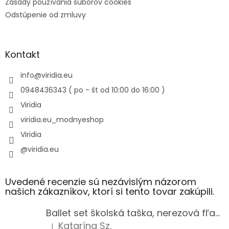
Zásady používania súborov cookies
Odstúpenie od zmluvy
Kontakt
info
@
viridia.eu
0948436343 ( po - št od 10:00 do 16:00 )
Viridia
viridia.eu_modnyeshop
Viridia
@viridia.eu
Uvedené recenzie sú nezávislým názorom
našich zákazníkov, ktorí si tento tovar zakúpili.
Ballet set školská taška, nerezová fľaša a plný peračník s motívom baletky pre dievča
Katarína Sz.
|