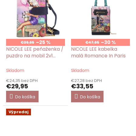
–25 %
–30 %
€39,95
€47,95
NICOLE LEE peňaženka /
NICOLE LEE kabelka
puzdro na mobil 2v1
malá Romance In Paris
Romance In Paris
Skladom
Skladom
€24,35 bez DPH
€27,28 bez DPH
€29,95
€33,55
Do košíka
Do košíka
Výpredaj