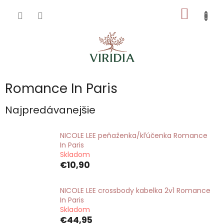
Prejsť
NÁKU
na
obsah
KOŠÍK
Romance In Paris
Najpredávanejšie
NICOLE LEE peňaženka/kľúčenka Romance
In Paris
Skladom
€10,90
NICOLE LEE crossbody kabelka 2v1 Romance
In Paris
Skladom
€44,95