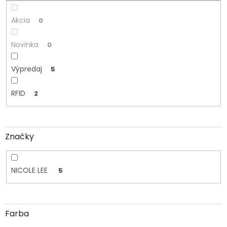
o
v
Akcia
0
Novinka
0
Výpredaj
5
RFID
2
Značky
NICOLE LEE
5
Farba