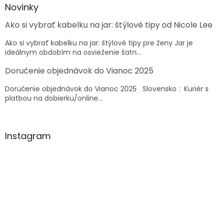
a
ä
Novinky
c
t
i
Ako si vybrať kabelku na jar: štýlové tipy od Nicole Lee
i
e
e
p
Ako si vybrať kabelku na jar: štýlové tipy pre ženy Jar je
r
ideálnym obdobím na osvieženie šatn...
v
k
Doručenie objednávok do Vianoc 2025
y
v
Doručenie objednávok do Vianoc 2025 Slovensko : Kuriér s
ý
platbou na dobierku/online...
p
i
s
u
Instagram