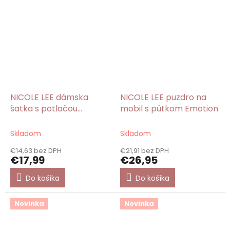
NICOLE LEE dámska
NICOLE LEE puzdro na
šatka s potlačou
mobil s pútkom Emotion
Emotion 60x60 cm
Skladom
Skladom
€14,63 bez DPH
€21,91 bez DPH
€17,99
€26,95
Do košíka
Do košíka
Novinka
Novinka