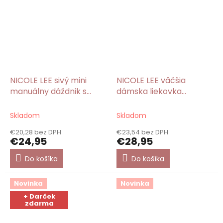
NICOLE LEE sivý mini
NICOLE LEE väčšia
manuálny dáždnik s
dámska liekovka
potlačou Emotion
Emotion
Skladom
Skladom
€20,28 bez DPH
€23,54 bez DPH
€24,95
€28,95
Do košíka
Do košíka
Novinka
Novinka
+ Darček
zdarma