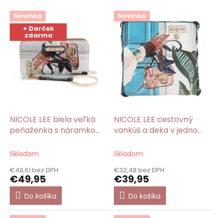
V
Novinka
Novinka
ý
+ Darček
p
zdarma
i
s
p
r
o
d
u
k
NICOLE LEE biela veľká
NICOLE LEE cestovný
t
peňaženka s náramkom
vankúš a deka v jednom
o
na ruku Emotion
Emotion
v
Skladom
Skladom
€40,61 bez DPH
€32,48 bez DPH
€49,95
€39,95
Do košíka
Do košíka