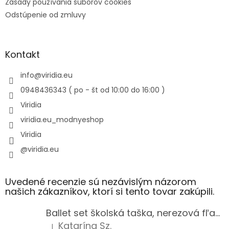
Zásady používania súborov cookies
Odstúpenie od zmluvy
Kontakt
info
@
viridia.eu
0948436343 ( po - št od 10:00 do 16:00 )
Viridia
viridia.eu_modnyeshop
Viridia
@viridia.eu
Uvedené recenzie sú nezávislým názorom
našich zákazníkov, ktorí si tento tovar zakúpili.
Ballet set školská taška, nerezová fľaša a plný peračník s motívom baletky pre dievča
Katarína Sz.
|