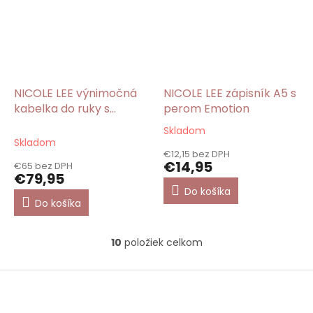
NICOLE LEE výnimočná
NICOLE LEE zápisník A5 s
kabelka do ruky s
perom Emotion
potlačou Emotion
Skladom
Priemerné
Skladom
hodnotenie
€12,15 bez DPH
produktu
€14,95
€65 bez DPH
je
€79,95
4,0
Do košíka
z
Do košíka
5
hviezdičiek.
10
položiek celkom
O
v
l
Z
á
á
d
p