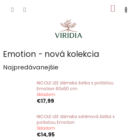
Prejsť
NÁKU
na
obsah
KOŠÍK
Emotion - nová kolekcia
Najpredávanejšie
NICOLE LEE dámska šatka s potlačou
Emotion 60x60 cm
Skladom
€17,99
NICOLE LEE dámska saténová šatka s
potlačou Emotion
Skladom
€14,95