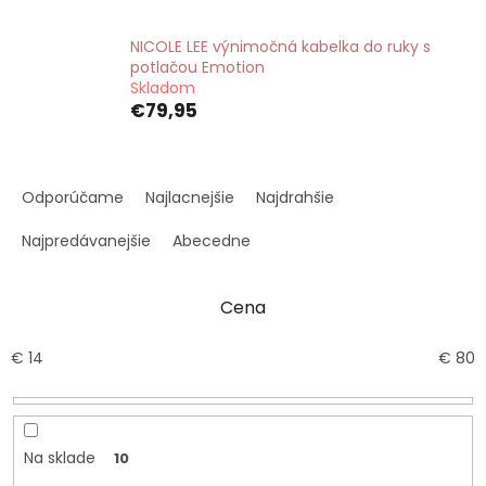
NICOLE LEE výnimočná kabelka do ruky s
potlačou Emotion
Skladom
€79,95
R
a
Odporúčame
Najlacnejšie
Najdrahšie
d
e
Najpredávanejšie
Abecedne
n
i
Cena
e
p
r
€
14
€
80
o
d
u
k
Na sklade
10
t