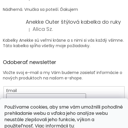
Hodnotenie produktu je 5 z 5 hviezdičiek.
Nádherná. Vnučka sa poteší. Ďakujem
Anekke Outer štýlová kabelka do ruky
Alica Sz.
|
Hodnotenie produktu je 5 z 5 hviezdičiek.
Kabelky Anekke sú veľmi krásne a s nimi si vás každý všimne.
Táto kabelka spĺňa všetky moje požiadavky.
Odoberať newsletter
Vložte svoj e-mail a my Vám budeme zasielať informácie o
nových produktoch na našom e-shope.
Email
Vložením e-mailu súhlasíte s
podmienkami ochrany
Používame cookies, aby sme vám umožnilli pohodlné
osobných údajov
prehliadanie webu a vďaka jeho analýze webu
neustále zlepšovali jeho funkcie, výkon a
PRIHLÁSIŤ SA
použiteľnosť. Viac informácii tu: