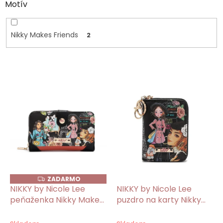
Motív
Nikky Makes Friends
2
V
ý
p
i
s
p
r
o
d
u
ZADARMO
Z
k
A
NIKKY by Nicole Lee
NIKKY by Nicole Lee
D
t
peňaženka Nikky Makes
puzdro na karty Nikky
A
o
R
Friends
Makes Friends
M
v
O