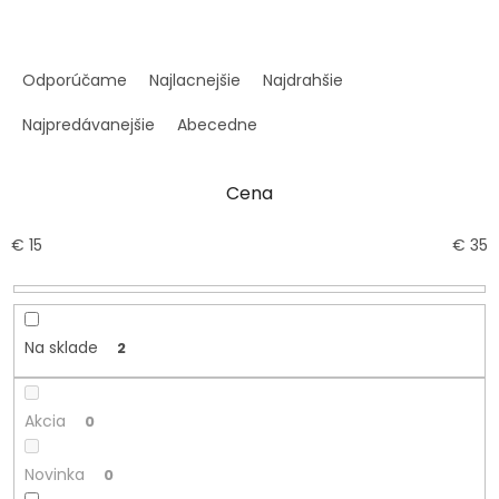
R
a
Odporúčame
Najlacnejšie
Najdrahšie
d
e
Najpredávanejšie
Abecedne
n
i
Cena
e
p
r
€
15
€
35
o
d
u
k
Na sklade
2
t
o
v
Akcia
0
Novinka
0