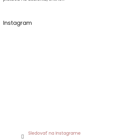
p
i
s
u
Instagram
Sledovať na Instagrame