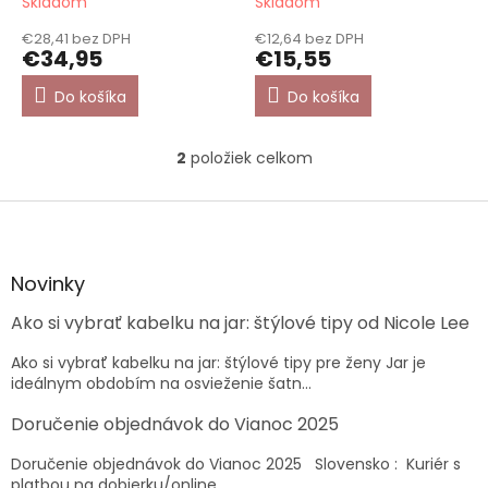
Skladom
Skladom
€28,41 bez DPH
€12,64 bez DPH
€34,95
€15,55
Do košíka
Do košíka
2
položiek celkom
O
v
l
Z
á
á
d
p
a
ä
Novinky
c
t
i
Ako si vybrať kabelku na jar: štýlové tipy od Nicole Lee
i
e
e
p
Ako si vybrať kabelku na jar: štýlové tipy pre ženy Jar je
r
ideálnym obdobím na osvieženie šatn...
v
k
Doručenie objednávok do Vianoc 2025
y
v
Doručenie objednávok do Vianoc 2025 Slovensko : Kuriér s
ý
platbou na dobierku/online...