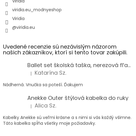
Viridia
viridia.eu_modnyeshop
Viridia
@viridia.eu
Uvedené recenzie sú nezávislým názorom
našich zákazníkov, ktorí si tento tovar zakúpili.
Ballet set školská taška, nerezová fľaša a plný peračník s motívom baletky pre dievča
Katarína Sz.
|
Hodnotenie produktu je 5 z 5 hviezdičiek.
Nádherná. Vnučka sa poteší. Ďakujem
Anekke Outer štýlová kabelka do ruky
Alica Sz.
|
Hodnotenie produktu je 5 z 5 hviezdičiek.
Kabelky Anekke sú veľmi krásne a s nimi si vás každý všimne.
Táto kabelka spĺňa všetky moje požiadavky.