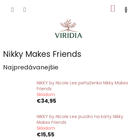
Prejsť
NÁKU
na
obsah
KOŠÍK
Nikky Makes Friends
Najpredávanejšie
NIKKY by Nicole Lee peňaženka Nikky Makes
Friends
Skladom
€34,95
NIKKY by Nicole Lee puzdro na karty Nikky
Makes Friends
Skladom
€15,55