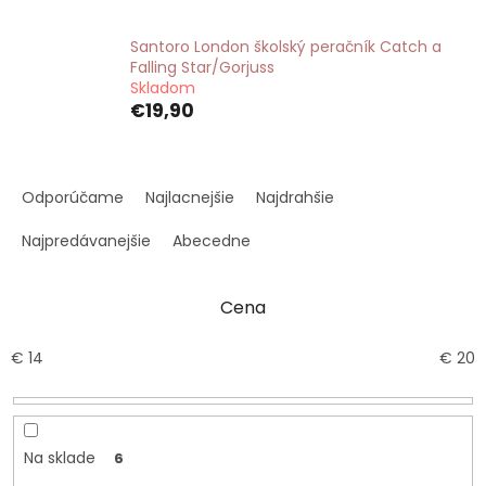
Santoro London školský peračník Catch a
Falling Star/Gorjuss
Skladom
€19,90
R
a
Odporúčame
Najlacnejšie
Najdrahšie
d
e
Najpredávanejšie
Abecedne
n
i
Cena
e
p
r
€
14
€
20
o
d
u
k
Na sklade
6
t