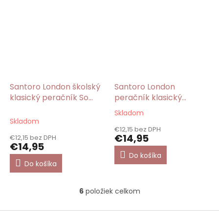
Santoro London školský
Santoro London
klasický peračník So
peračník klasický
Nice To Sea You/Gorjuss
školský Bee
Skladom
Priemerné
Loved/Gorjuss
Skladom
hodnotenie
€12,15 bez DPH
produktu
€14,95
€12,15 bez DPH
je
€14,95
5,0
Do košíka
z
Do košíka
5
hviezdičiek.
6
položiek celkom
O
v
l
Z