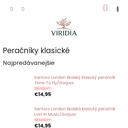
Prejsť
NÁKU
na
obsah
KOŠÍK
Peračníky klasické
Najpredávanejšie
Santoro London školský klasický peračník
Time To Fly/Gorjuss
Skladom
€14,95
Santoro London školská klasický peračník
Lost In Music/Gorjuss
Skladom
€14,95