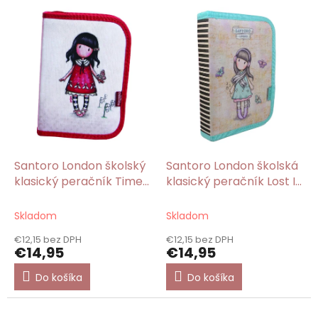
V
ý
p
i
s
p
r
o
d
u
k
Santoro London školský
Santoro London školská
t
klasický peračník Time
klasický peračník Lost In
o
To Fly/Gorjuss
Music/Gorjuss
v
Skladom
Skladom
€12,15 bez DPH
€12,15 bez DPH
€14,95
€14,95
Do košíka
Do košíka