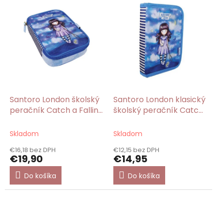
Santoro London školský
Santoro London klasický
peračník Catch a Falling
školský peračník Catch
Star/Gorjuss
a Falling Star/Gorjuss
Skladom
Skladom
€16,18 bez DPH
€12,15 bez DPH
€19,90
€14,95
Do košíka
Do košíka