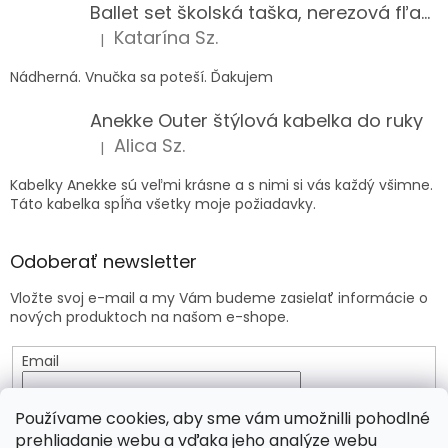
Ballet set školská taška, nerezová fľaša a plný peračník s motívom baletky pre dievča
Katarína Sz.
|
Hodnotenie produktu je 5 z 5 hviezdičiek.
Nádherná. Vnučka sa poteší. Ďakujem
Anekke Outer štýlová kabelka do ruky
Alica Sz.
|
Hodnotenie produktu je 5 z 5 hviezdičiek.
Kabelky Anekke sú veľmi krásne a s nimi si vás každý všimne.
Táto kabelka spĺňa všetky moje požiadavky.
Odoberať newsletter
Vložte svoj e-mail a my Vám budeme zasielať informácie o
nových produktoch na našom e-shope.
Email
Vložením e-mailu súhlasíte s
podmienkami ochrany
Používame cookies, aby sme vám umožnilli pohodlné
osobných údajov
prehliadanie webu a vďaka jeho analýze webu