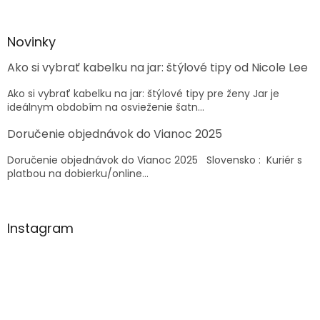
á
á
d
p
a
ä
Novinky
c
t
i
Ako si vybrať kabelku na jar: štýlové tipy od Nicole Lee
i
e
e
p
Ako si vybrať kabelku na jar: štýlové tipy pre ženy Jar je
r
ideálnym obdobím na osvieženie šatn...
v
k
Doručenie objednávok do Vianoc 2025
y
v
Doručenie objednávok do Vianoc 2025 Slovensko : Kuriér s
ý
platbou na dobierku/online...
p
i
s
u
Instagram