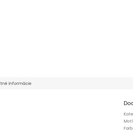
tné informácie
Do
Kate
Mot
Far