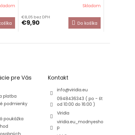
kladom
Skladom
€8,05 bez DPH
€9,90
košíka
Do košíka
cie pre Vás
Kontakt
info
@
viridia.eu
a platba
0948436343 ( po - št
é podmienky
od 10:00 do 16:00 )
Viridia
á poukážka
viridia.eu_modnyesho
chod
p
 osobných