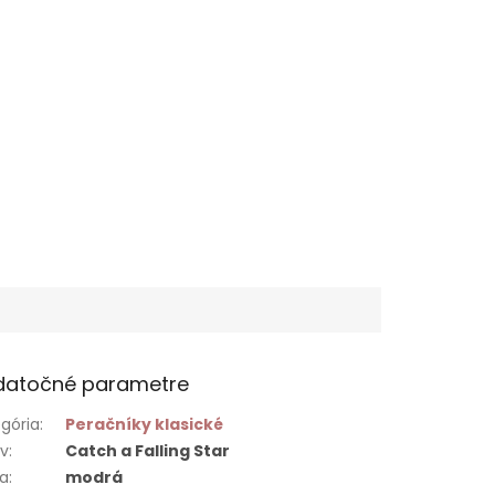
datočné parametre
gória
:
Peračníky klasické
ív
:
Catch a Falling Star
ba
:
modrá