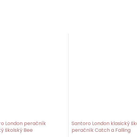
ro London peračník
Santoro London klasický šk
ký školský Bee
peračník Catch a Falling
/Gorjuss
Star/Gorjuss