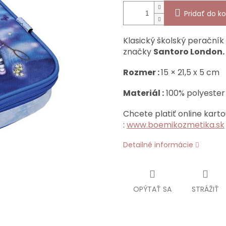
Pridať do ko
Klasický školský perační
značky
Santoro London.
Rozmer :
15 × 21,5 x 5 cm
Materiál :
100% polyester
Chcete platiť online karto
:
www.boemikozmetika.sk
Detailné informácie
OPÝTAŤ SA
STRÁŽIŤ