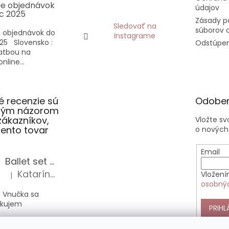
ie objednávok
údajov
c 2025
Zásady p
Sledovať na
súborov 
 objednávok do
Instagrame
25 Slovensko :
Odstúpen
latbou na
nline...
 recenzie sú
Odober
slým názorom
zákazníkov,
Vložte s
 tento tovar
o nových
Email
Ballet set školská taška, nerezová fľaša a plný peračník s motívom baletky pre dievča
Katarína Sz.
Vložení
|
Hodnotenie produktu je 5 z 5 hviezdičiek.
osobný
 Vnučka sa
akujem
PRIHL
Anekke Outer štýlová kabelka do ruky