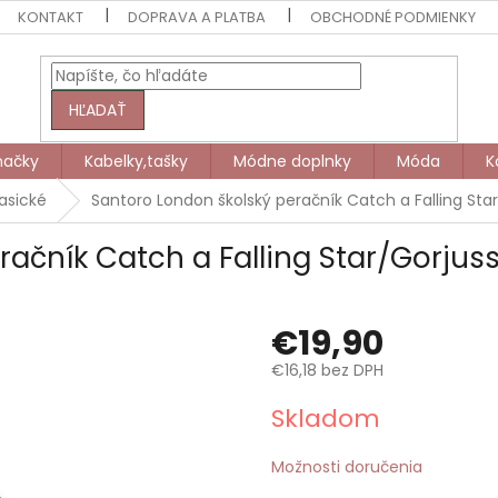
KONTAKT
DOPRAVA A PLATBA
OBCHODNÉ PODMIENKY
HĽADAŤ
načky
Kabelky,tašky
Módne doplnky
Móda
K
lasické
Santoro London školský peračník Catch a Falling Sta
ačník Catch a Falling Star/Gorjus
€19,90
€16,18 bez DPH
Jednotková
Skladom
cena:
Možnosti doručenia