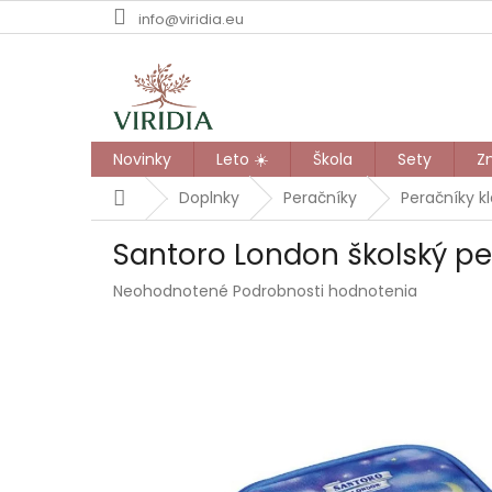
Prejsť
info@viridia.eu
na
obsah
Novinky
Leto ☀️
Škola
Sety
Z
Domov
Doplnky
Peračníky
Peračníky k
Santoro London školský per
Priemerné
Neohodnotené
Podrobnosti hodnotenia
hodnotenie
produktu
je
0,0
z
5
hviezdičiek.