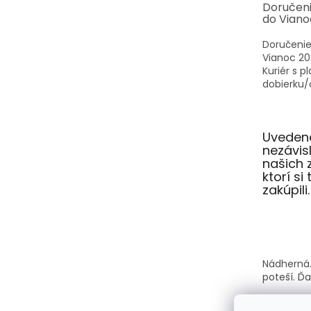
Doručen
do Viano
Doručenie
Vianoc 20
Kuriér s p
dobierku/o
Uvedené
nezávi
našich 
ktorí si
zakúpili.
Nádherná.
poteší. Ď