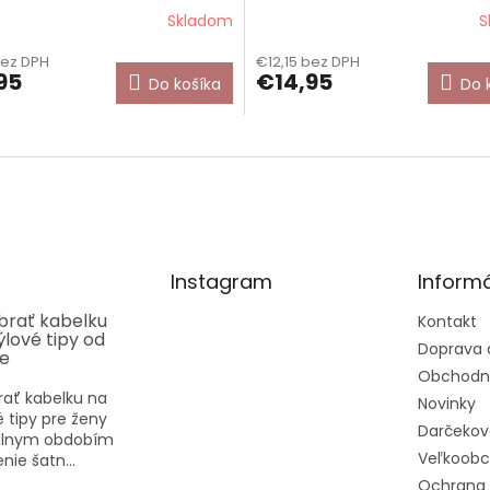
Skladom
S
rné
enie
bez DPH
€12,15 bez DPH
tu
95
€14,95
Do košíka
Do 
čiek.
Instagram
Informá
ybrať kabelku
Kontakt
týlové tipy od
Doprava 
ee
Obchodn
rať kabelku na
Novinky
vé tipy pre ženy
Darčekov
eálnym obdobím
Veľkoob
nie šatn...
Ochrana