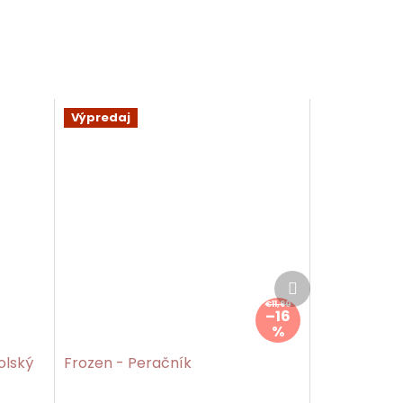
Výpredaj
Ďalší
produkt
€11,90
–16
%
olský
Frozen - Peračník