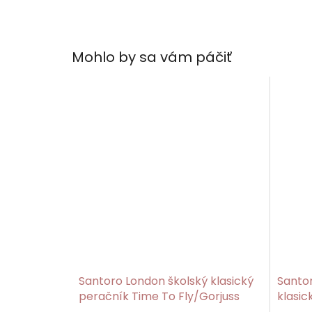
Mohlo by sa vám páčiť
Santoro London školský klasický
Santo
peračník Time To Fly/Gorjuss
klasic
Loved