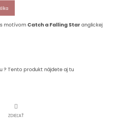
šíka
k s motívom
Catch a Falling Star
anglickej
u ? Tento produkt nájdete aj tu
ZDIEĽAŤ