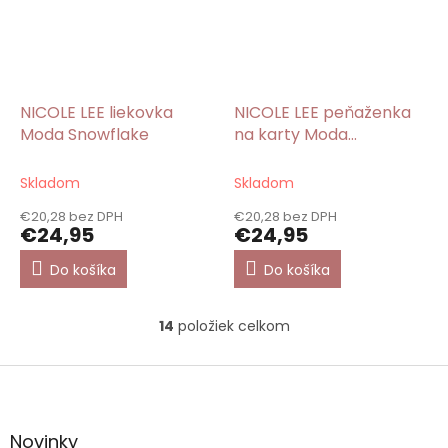
NICOLE LEE liekovka
NICOLE LEE peňaženka
Moda Snowflake
na karty Moda
Snowflake
Skladom
Skladom
€20,28 bez DPH
€20,28 bez DPH
€24,95
€24,95
Do košíka
Do košíka
14
položiek celkom
O
v
l
Z
á
á
d
p
a
ä
Novinky