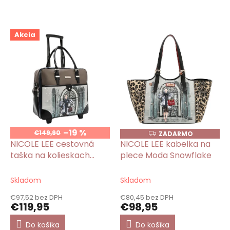
V
Akcia
ý
p
i
s
p
r
o
d
u
–19 %
€149,90
ZADARMO
Z
k
A
NICOLE LEE cestovná
NICOLE LEE kabelka na
D
t
taška na kolieskach
plece Moda Snowflake
A
o
R
Moda Snowflake
M
v
O
Skladom
Skladom
€97,52 bez DPH
€80,45 bez DPH
€119,95
€98,95
Do košíka
Do košíka