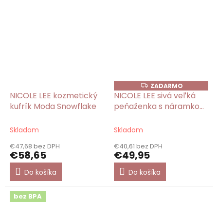
ZADARMO
Z
A
NICOLE LEE kozmetický
NICOLE LEE sivá veľká
D
kufrík Moda Snowflake
peňaženka s náramkom
A
R
Moda Snowflake
M
O
Skladom
Skladom
€47,68 bez DPH
€40,61 bez DPH
€58,65
€49,95
Do košíka
Do košíka
bez BPA