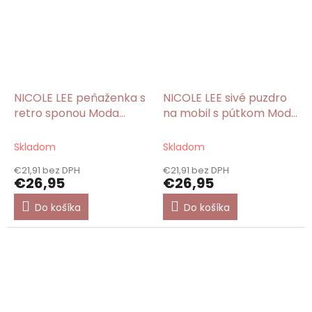
NICOLE LEE peňaženka s
NICOLE LEE sivé puzdro
retro sponou Moda
na mobil s pútkom Moda
Snowflake
Snowflake
Skladom
Skladom
€21,91 bez DPH
€21,91 bez DPH
€26,95
€26,95
Do košíka
Do košíka