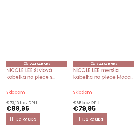
ZADARMO
ZADARMO
Z
Z
A
A
NICOLE LEE štýlová
NICOLE LEE menšia
D
D
kabelka na plece s
kabelka na plece Moda
A
A
R
R
retiazkou Moda
Snowflake
M
M
Snowflake
O
O
Skladom
Skladom
€73,13 bez DPH
€65 bez DPH
€89,95
€79,95
Do košíka
Do košíka