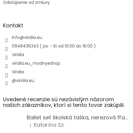
Odstúpenie od zmluvy
Kontakt
info
@
viridia.eu
0948436343 ( po - št od 10:00 do 16:00 )
Viridia
viridia.eu_modnyeshop
Viridia
@viridia.eu
Uvedené recenzie sú nezávislým názorom
našich zákazníkov, ktorí si tento tovar zakúpili.
Ballet set školská taška, nerezová fľaša a plný peračník s motívom baletky pre dievča
Katarína Sz.
|
Hodnotenie produktu je 5 z 5 hviezdičiek.