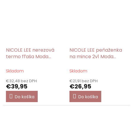
NICOLE LEE nerezová
NICOLE LEE peňaženka
termo fľaša Moda
na mince 2v1 Moda
Snowflake 1200 ml
Snowflake
Skladom
Skladom
€32,48 bez DPH
€21,91 bez DPH
€39,95
€26,95
Do košíka
Do košíka