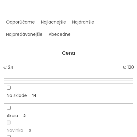
R
a
Odporúčame
Najlacnejšie
Najdrahšie
d
e
Najpredávanejšie
Abecedne
n
i
Cena
e
p
r
€
24
€
120
o
d
u
k
Na sklade
14
t
o
v
Akcia
2
Novinka
0