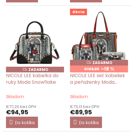
Akcia
ZADARMO
Z
A
–18 %
€109,95
ZADARMO
Z
D
A
NICOLE LEE kabelka do
NICOLE LEE set kabeliek
A
D
R
ruky Moda Snowflake
a peňaženky Moda
A
M
R
Snowflake
O
M
O
Skladom
Skladom
€77,20 bez DPH
€73,13 bez DPH
€94,95
€89,95
Do košíka
Do košíka