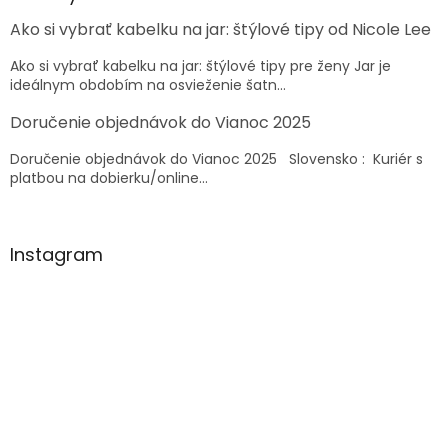
c
t
i
Ako si vybrať kabelku na jar: štýlové tipy od Nicole Lee
i
e
e
p
Ako si vybrať kabelku na jar: štýlové tipy pre ženy Jar je
r
ideálnym obdobím na osvieženie šatn...
v
k
Doručenie objednávok do Vianoc 2025
y
v
Doručenie objednávok do Vianoc 2025 Slovensko : Kuriér s
ý
platbou na dobierku/online...
p
i
s
u
Instagram