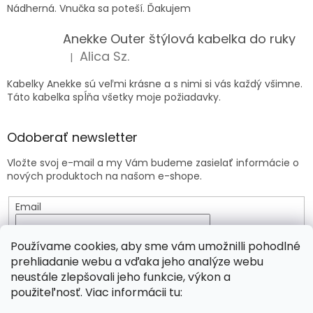
Nádherná. Vnučka sa poteší. Ďakujem
Anekke Outer štýlová kabelka do ruky
Alica Sz.
|
Hodnotenie produktu je 5 z 5 hviezdičiek.
Kabelky Anekke sú veľmi krásne a s nimi si vás každý všimne.
Táto kabelka spĺňa všetky moje požiadavky.
Odoberať newsletter
Vložte svoj e-mail a my Vám budeme zasielať informácie o
nových produktoch na našom e-shope.
Email
Vložením e-mailu súhlasíte s
podmienkami ochrany
Používame cookies, aby sme vám umožnilli pohodlné
osobných údajov
prehliadanie webu a vďaka jeho analýze webu
neustále zlepšovali jeho funkcie, výkon a
PRIHLÁSIŤ SA
použiteľnosť. Viac informácii tu: