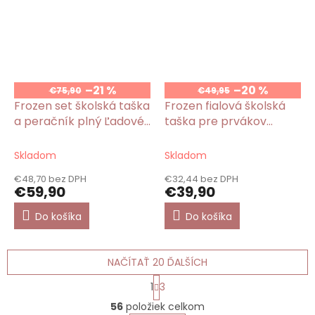
–21 %
–20 %
€75,90
€49,95
Frozen set školská taška
Frozen fialová školská
a peračník plný Ľadové
taška pre prvákov
kráľovstvo
Ľadové kráľovstvo
Skladom
Skladom
€48,70 bez DPH
€32,44 bez DPH
€59,90
€39,90
Do košíka
Do košíka
NAČÍTAŤ 20 ĎALŠÍCH
S
1
3
t
O
r
56
položiek celkom
v