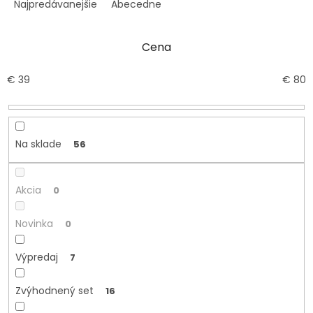
e
Najpredávanejšie
Abecedne
n
i
Cena
e
p
r
€
39
€
80
o
d
u
k
Na sklade
56
t
o
v
Akcia
0
Novinka
0
Výpredaj
7
Zvýhodnený set
16