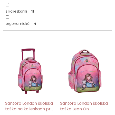
s kolieskami
11
ergonomická
4
V
ý
p
i
s
p
r
o
d
u
k
Santoro London školská
Santoro London školská
t
taška na kolieskach pre
taška Lean On
o
dievča Lean On
Me/Gorjuss