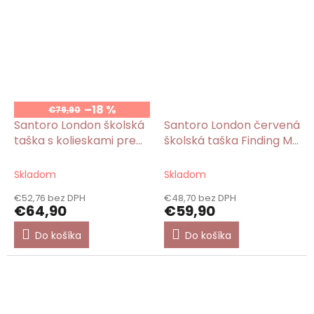
–18 %
€79,90
Santoro London školská
Santoro London červená
taška s kolieskami pre
školská taška Finding My
dievča Finding My
Way/Gorjuss
Way/Gorjuss
Skladom
Skladom
€52,76 bez DPH
€48,70 bez DPH
€64,90
€59,90
Do košíka
Do košíka