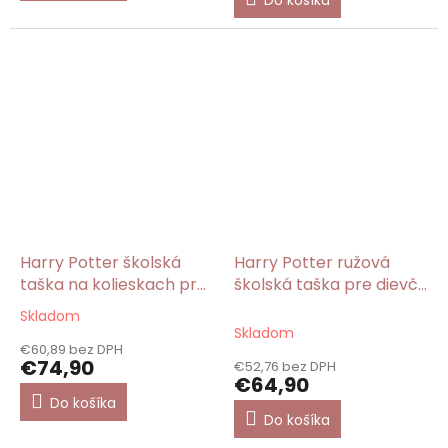
5
hviezdičiek.
Harry Potter školská
Harry Potter ružová
taška na kolieskach pre
školská taška pre dievča
dievča ružová Hermiona
Hermiona
Skladom
Priemerné
Skladom
hodnotenie
€60,89 bez DPH
produktu
€74,90
€52,76 bez DPH
je
€64,90
5,0
Do košíka
z
Do košíka
5