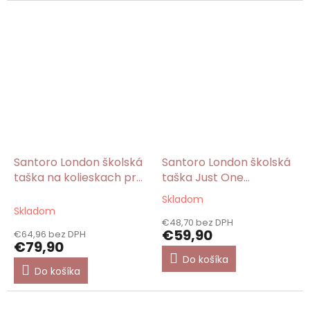
hviezdičiek.
Santoro London školská
Santoro London školská
taška na kolieskach pre
taška Just One
dievča Just One
Second/Gorjuss
Skladom
Priemerné
Second/Gorjuss
Skladom
hodnotenie
€48,70 bez DPH
produktu
€59,90
€64,96 bez DPH
je
€79,90
5,0
Do košíka
z
Do košíka
5
hviezdičiek.