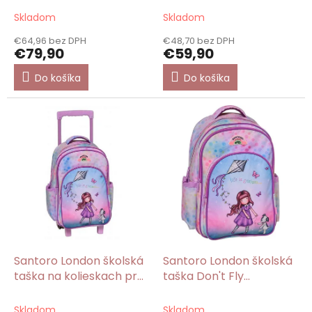
v
Me/Gorjuss
Skladom
Skladom
€64,96 bez DPH
€48,70 bez DPH
€79,90
€59,90
Do košíka
Do košíka
Santoro London školská
Santoro London školská
taška na kolieskach pre
taška Don't Fly
dievča Don't Fly
Away/Gorjuss
Away/Gorjuss
Skladom
Skladom