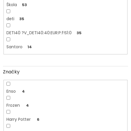
Škola
53
deti
35
DETI40 ?V_DETI40:40:EUR:P:f!S1:0
35
Santoro
14
Značky
Enso
4
Frozen
4
Harry Potter
6