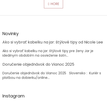
á
l
HORE
n
á
k
o
d
v
Z
a
a
c
á
n
i
p
i
e
ä
e
Novinky
p
t
r
Ako si vybrať kabelku na jar: štýlové tipy od Nicole Lee
i
v
e
k
Ako si vybrať kabelku na jar: štýlové tipy pre ženy Jar je
y
ideálnym obdobím na osvieženie šatn...
v
ý
Doručenie objednávok do Vianoc 2025
p
i
Doručenie objednávok do Vianoc 2025 Slovensko : Kuriér s
s
platbou na dobierku/online...
u
Instagram