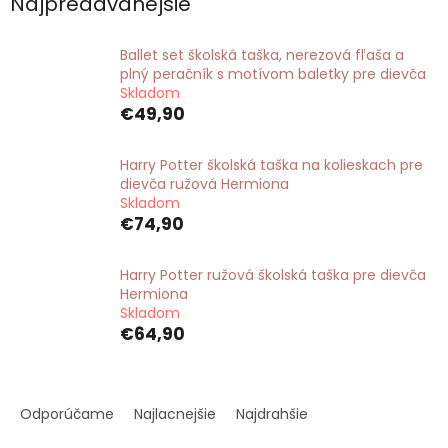
Najpredávanejšie
Ballet set školská taška, nerezová fľaša a
plný peračník s motívom baletky pre dievča
Skladom
€49,90
Harry Potter školská taška na kolieskach pre
dievča ružová Hermiona
Skladom
€74,90
Harry Potter ružová školská taška pre dievča
Hermiona
Skladom
€64,90
R
a
Odporúčame
Najlacnejšie
Najdrahšie
d