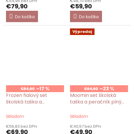
€64,96 bez DPH
€48,70 bez DPH
€79,90
€59,90
Do košíka
Do košíka
Výpredaj
–17 %
–23 %
€84,90
€64,90
Frozen fialový set
Moomin set školská
školská taška a
taška a peračník plný
peračník plný Ľadové
múmini
kráľovstvo
Skladom
Skladom
€56,83 bez DPH
€40,57 bez DPH
€69,90
€49,90