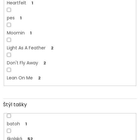
Heartfelt
1
pes
1
Moomin
1
Light As A Feather
2
Don't Fly Away
2
Lean On Me
2
Štýl tašky
batoh
1
školská
52