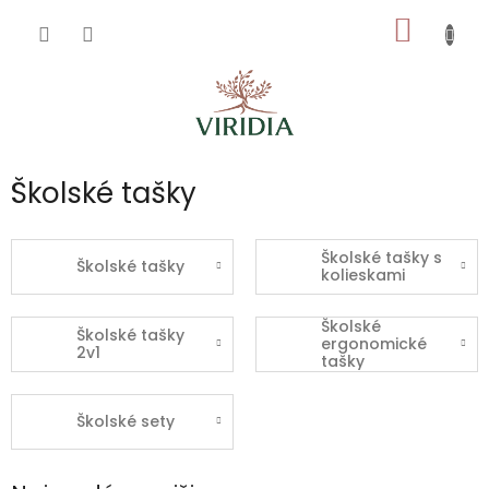
Prejsť
NÁKU
na
obsah
KOŠÍK
Školské tašky
Školské tašky s
Školské tašky
kolieskami
Školské
Školské tašky
ergonomické
2v1
tašky
Školské sety