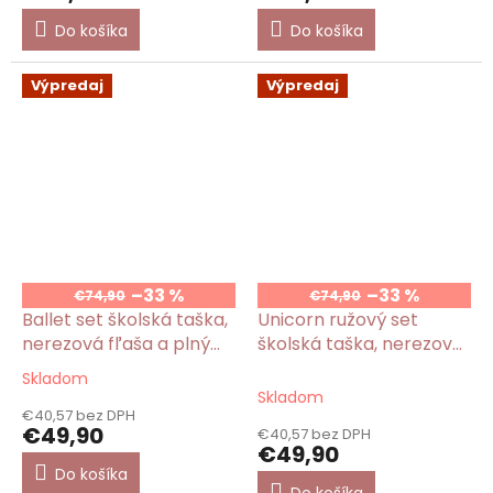
Do košíka
Do košíka
Výpredaj
Výpredaj
–33 %
–33 %
€74,90
€74,90
Ballet set školská taška,
Unicorn ružový set
nerezová fľaša a plný
školská taška, nerezová
peračník s motívom
fľaša a plný peračník s
Skladom
Priemerné
baletky pre dievča
motívom jednorožec
Skladom
hodnotenie
€40,57 bez DPH
produktu
€49,90
€40,57 bez DPH
je
€49,90
5,0
Do košíka
z
Do košíka