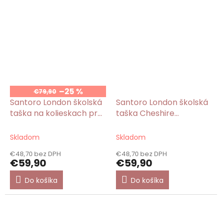
–25 %
€79,90
Santoro London školská
Santoro London školská
taška na kolieskach pre
taška Cheshire
dievča Cheshire
Cat/Gorjuss
Cat/Gorjuss
Skladom
Skladom
€48,70 bez DPH
€48,70 bez DPH
€59,90
€59,90
Do košíka
Do košíka