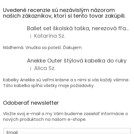
Uvedené recenzie sú nezávislým názorom
našich zákazníkov, ktorí si tento tovar zakúpili.
Ballet set školská taška, nerezová fľaša a plný peračník s motívom baletky pre dievča
Katarína Sz.
|
Hodnotenie produktu je 5 z 5 hviezdičiek.
Nádherná. Vnučka sa poteší. Ďakujem
Anekke Outer štýlová kabelka do ruky
Alica Sz.
|
Hodnotenie produktu je 5 z 5 hviezdičiek.
Kabelky Anekke sú veľmi krásne a s nimi si vás každý všimne.
Táto kabelka spĺňa všetky moje požiadavky.
Odoberať newsletter
Vložte svoj e-mail a my Vám budeme zasielať informácie o
nových produktoch na našom e-shope.
Email