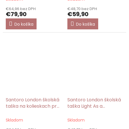
€64,96 bez DPH
€48,70 bez DPH
€79,90
€59,90
Do košíka
Do košíka
Santoro London školská
Santoro London školská
taška na kolieskach pre
taška Light As a
dievča Light As a
Feather/Gorjuss
Feather/Gorjuss
Skladom
Skladom