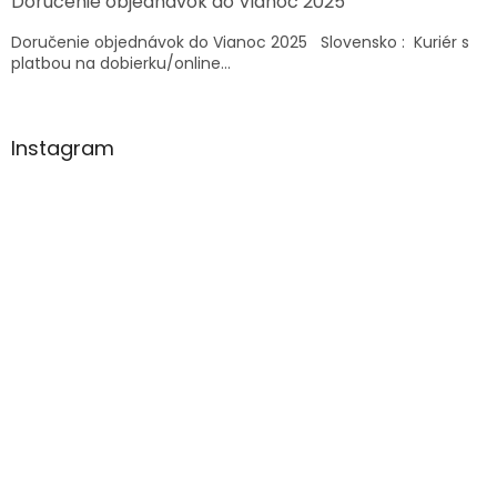
Doručenie objednávok do Vianoc 2025
p
i
Doručenie objednávok do Vianoc 2025 Slovensko : Kuriér s
s
platbou na dobierku/online...
u
Instagram