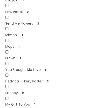
Crayola
1
Paw Patrol
2
Send Me Flowers
3
Mimoni
1
Mops
1
Brown
2
You Brought Me Love
1
Hedviga - Harry Potter
3
Snoopy
2
My Gift To You
1