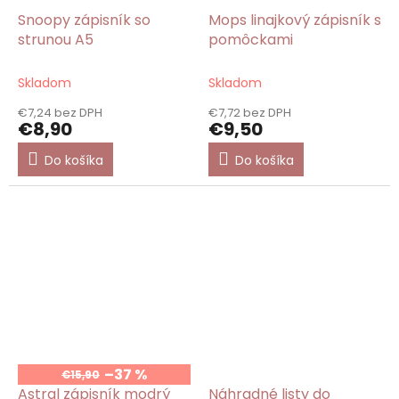
Snoopy zápisník so
Mops linajkový zápisník s
strunou A5
pomôckami
Skladom
Skladom
€7,24 bez DPH
€7,72 bez DPH
€8,90
€9,50
Do košíka
Do košíka
–37 %
€15,90
Astral zápisník modrý
Náhradné listy do