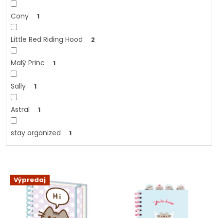
Cony
1
Little Red Riding Hood
2
Malý Princ
1
Sally
1
Astral
1
stay organized
1
V
Výpredaj
ý
p
i
s