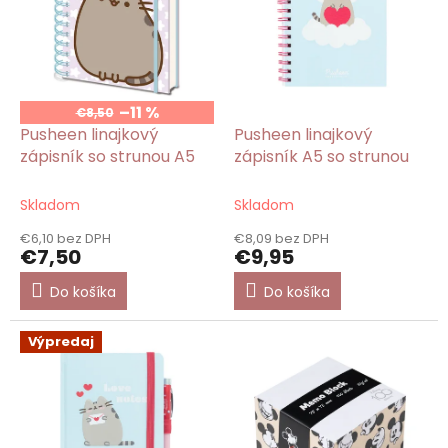
p
r
o
d
u
–11 %
€8,50
k
Pusheen linajkový
Pusheen linajkový
t
zápisník so strunou A5
zápisník A5 so strunou
o
v
Skladom
Skladom
€6,10 bez DPH
€8,09 bez DPH
€7,50
€9,95
Do košíka
Do košíka
Výpredaj