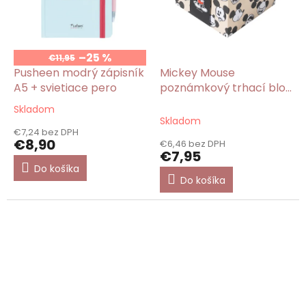
–25 %
€11,95
Pusheen modrý zápisník
Mickey Mouse
A5 + svietiace pero
poznámkový trhací blok
400 listov
Skladom
Priemerné
Skladom
hodnotenie
€7,24 bez DPH
produktu
€8,90
€6,46 bez DPH
je
€7,95
5,0
Do košíka
z
Do košíka
5
hviezdičiek.