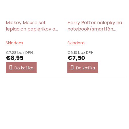
Mickey Mouse set
Harry Potter nálepky na
lepiacich papierikov a
notebook/smartfón
bloku v obale
32ks
Skladom
Skladom
€7,28 bez DPH
€6,10 bez DPH
€8,95
€7,50
Do košíka
Do košíka