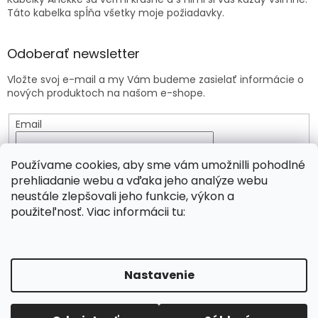
Táto kabelka spĺňa všetky moje požiadavky.
Odoberať newsletter
Vložte svoj e-mail a my Vám budeme zasielať informácie o
nových produktoch na našom e-shope.
Email
Vložením e-mailu súhlasíte s
podmienkami ochrany
Používame cookies, aby sme vám umožnilli pohodlné
osobných údajov
prehliadanie webu a vďaka jeho analýze webu
neustále zlepšovali jeho funkcie, výkon a
PRIHLÁSIŤ SA
použiteľnosť. Viac informácii tu:
Vytvoril Shoptet
Nastavenie
Copyright 2026
Viridia.eu
. Všetky práva vyhradené.