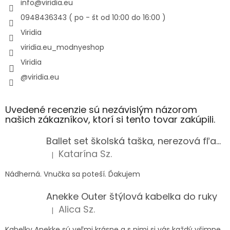
info
@
viridia.eu
0948436343 ( po - št od 10:00 do 16:00 )
Viridia
viridia.eu_modnyeshop
Viridia
@viridia.eu
Uvedené recenzie sú nezávislým názorom
našich zákazníkov, ktorí si tento tovar zakúpili.
Ballet set školská taška, nerezová fľaša a plný peračník s motívom baletky pre dievča
Katarína Sz.
|
Hodnotenie produktu je 5 z 5 hviezdičiek.
Nádherná. Vnučka sa poteší. Ďakujem
Anekke Outer štýlová kabelka do ruky
Alica Sz.
|
Hodnotenie produktu je 5 z 5 hviezdičiek.
Kabelky Anekke sú veľmi krásne a s nimi si vás každý všimne.