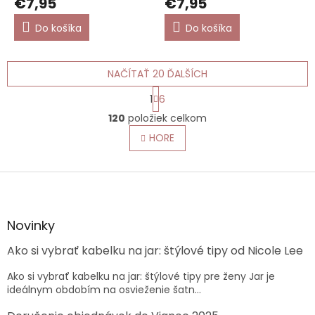
€7,95
€7,95
Do košíka
Do košíka
NAČÍTAŤ 20 ĎALŠÍCH
S
1
6
t
O
r
120
položiek celkom
v
á
l
HORE
n
á
k
o
d
v
Z
a
a
c
á
n
i
p
i
e
ä
e
Novinky
p
t
r
Ako si vybrať kabelku na jar: štýlové tipy od Nicole Lee
i
v
e
k
Ako si vybrať kabelku na jar: štýlové tipy pre ženy Jar je
y
ideálnym obdobím na osvieženie šatn...
v
ý