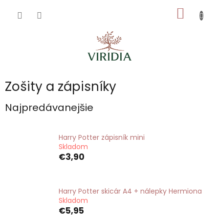
Prejsť
NÁKU
na
obsah
KOŠÍK
Zošity a zápisníky
Najpredávanejšie
Harry Potter zápisník mini
Skladom
€3,90
Harry Potter skicár A4 + nálepky Hermiona
Skladom
€5,95