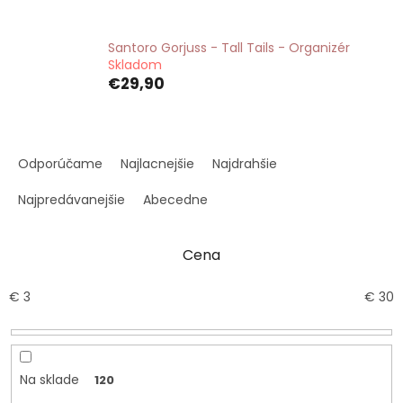
Santoro Gorjuss - Tall Tails - Organizér
Skladom
€29,90
R
a
Odporúčame
Najlacnejšie
Najdrahšie
d
e
Najpredávanejšie
Abecedne
n
i
Cena
e
p
r
€
3
€
30
o
d
u
k
Na sklade
120
t