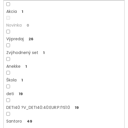
o
v
Akcia
1
Novinka
0
Výpredaj
26
Zvýhodnený set
1
Anekke
1
Škola
1
deti
19
DETI40 ?V_DETI40:40:EUR:P:f!S1:0
19
Santoro
49