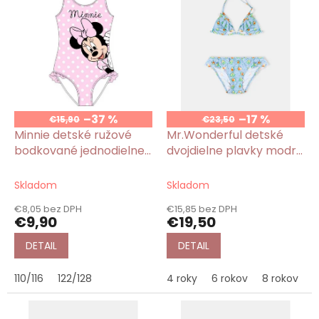
p
i
s
p
r
o
d
u
–37 %
–17 %
€15,90
€23,50
k
Minnie detské ružové
Mr.Wonderful detské
t
bodkované jednodielne
dvojdielne plavky modré
o
plavky
s potlačou Avocado
v
Skladom
Skladom
€8,05 bez DPH
€15,85 bez DPH
€9,90
€19,50
DETAIL
DETAIL
110/116
122/128
4 roky
6 rokov
8 rokov
1