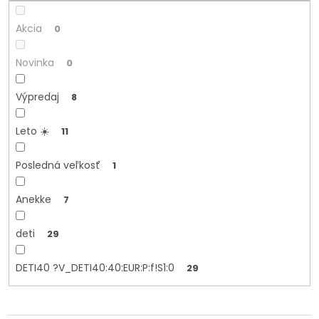
o
v
Akcia
0
Novinka
0
Výpredaj
8
Leto ☀️
11
Posledná veľkosť
1
Anekke
7
deti
29
DETI40 ?V_DETI40:40:EUR:P:f!S1:0
29