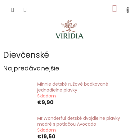
Prejsť
NÁKU
na
obsah
KOŠÍK
Dievčenské
Najpredávanejšie
Minnie detské ružové bodkované
jednodielne plavky
Skladom
€9,90
Mr.Wonderful detské dvojdielne plavky
modré s potlačou Avocado
Skladom
€19,50