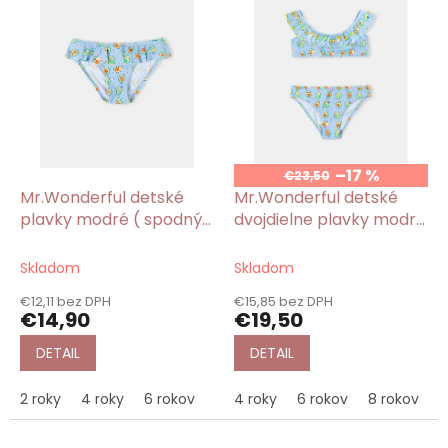
–17 %
€23,50
Mr.Wonderful detské
Mr.Wonderful detské
plavky modré ( spodný
dvojdielne plavky modré
diel ) s potlačou
s potlačou Avocado
Avocado
Skladom
Skladom
€12,11 bez DPH
€15,85 bez DPH
€14,90
€19,50
DETAIL
DETAIL
2 roky
4 roky
6 rokov
4 roky
6 rokov
8 rokov
1