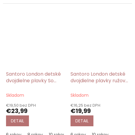
Santoro London detské
Santoro London detské
dvojdielne plavky So
dvojdielne plavky ružové
Nice To Sea You/Gorjuss
Every Summer Has a
Story/Gorjuss
Skladom
Skladom
€19,50 bez DPH
€16,25 bez DPH
€23,99
€19,99
DETAIL
DETAIL
6 rokov
8 rokov
10 rokov
6 rokov
12 rokov
10 rokov