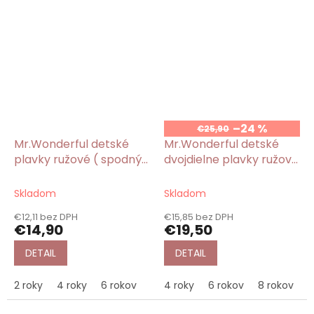
–24 %
€25,90
Mr.Wonderful detské
Mr.Wonderful detské
plavky ružové ( spodný
dvojdielne plavky ružové
diel ) s potlačou
s potlačou jednorožec
jednorožec Unicorn
Unicorn
Skladom
Skladom
€12,11 bez DPH
€15,85 bez DPH
€14,90
€19,50
DETAIL
DETAIL
2 roky
4 roky
6 rokov
4 roky
6 rokov
8 rokov
1