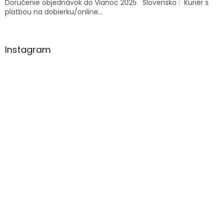
i
Doručenie objednávok do Vianoc 2025 Slovensko : Kuriér s
s
platbou na dobierku/online...
u
Instagram