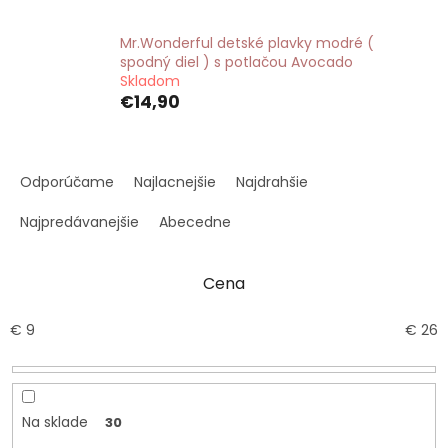
Mr.Wonderful detské plavky modré (
spodný diel ) s potlačou Avocado
Skladom
€14,90
R
a
Odporúčame
Najlacnejšie
Najdrahšie
d
e
Najpredávanejšie
Abecedne
n
i
Cena
e
p
r
€
9
€
26
o
d
u
k
Na sklade
30
t