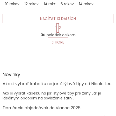
10 rokov
12 rokov
14 rokov
6 rokov
14 rokov
NAČÍTAŤ 10 ĎALŠÍCH
S
1
2
t
O
r
30
položiek celkom
v
á
l
HORE
n
á
k
o
d
v
Z
a
a
c
á
n
i
p
i
e
ä
e
Novinky
p
t
r
Ako si vybrať kabelku na jar: štýlové tipy od Nicole Lee
i
v
e
k
Ako si vybrať kabelku na jar: štýlové tipy pre ženy Jar je
y
ideálnym obdobím na osvieženie šatn...
v
ý
Doručenie objednávok do Vianoc 2025
p