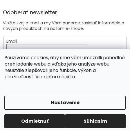
Odoberať newsletter
Vložte svoj e-mail a my Vám budeme zasielať informácie o
nových produktoch na našom e-shope.
Email
Vložením e-mailu súhlasíte s
podmienkami ochrany
Používame cookies, aby sme vám umožnilli pohodlné
osobných údajov
prehliadanie webu a vďaka jeho analýze webu
neustále zlepšovali jeho funkcie, výkon a
PRIHLÁSIŤ SA
použiteľnosť. Viac informácii tu:
Vytvoril Shoptet
Nastavenie
Copyright 2026
Viridia.eu
. Všetky práva vyhradené.
Objednávky prijaté od 3.8. do 6.8.2026 budú odoslané v
Odmietnuť
Súhlasím
Upraviť nastavenie cookies
piatok 7.8.2026.