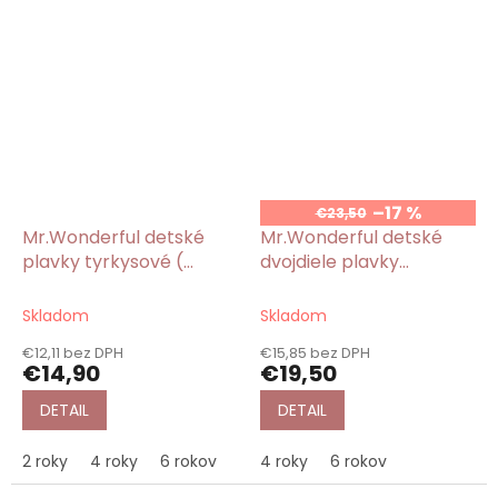
–17 %
€23,50
Mr.Wonderful detské
Mr.Wonderful detské
plavky tyrkysové (
dvojdiele plavky
spodný diel ) s potlačou
tyrkysové s potlačou
Ananas
Ananas
Skladom
Skladom
€12,11 bez DPH
€15,85 bez DPH
€14,90
€19,50
DETAIL
DETAIL
2 roky
4 roky
6 rokov
4 roky
6 rokov