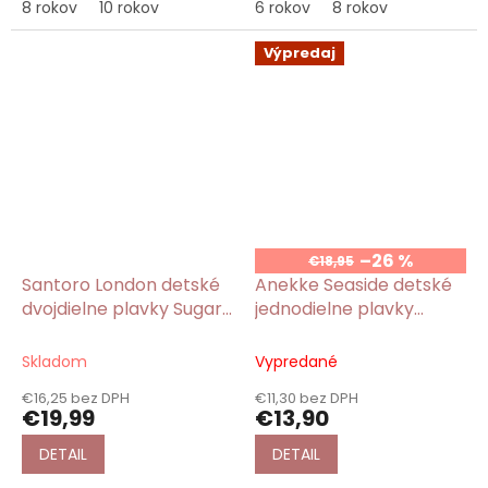
8 rokov
10 rokov
6 rokov
8 rokov
Výpredaj
–26 %
€18,95
Santoro London detské
Anekke Seaside detské
dvojdielne plavky Sugar
jednodielne plavky
and Spice/Gorjuss
modro-ružové
Skladom
Vypredané
€16,25 bez DPH
€11,30 bez DPH
€19,99
€13,90
DETAIL
DETAIL