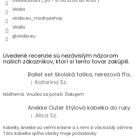
0948436343 ( po - št od 10:00 do 16:00 )
Viridia
viridia.eu_modnyeshop
Viridia
@viridia.eu
Uvedené recenzie sú nezávislým názorom
našich zákazníkov, ktorí si tento tovar zakúpili.
Ballet set školská taška, nerezová fľaša a plný peračník s motívom baletky pre dievča
Katarína Sz.
|
Hodnotenie produktu je 5 z 5 hviezdičiek.
Nádherná. Vnučka sa poteší. Ďakujem
Anekke Outer štýlová kabelka do ruky
Alica Sz.
|
Hodnotenie produktu je 5 z 5 hviezdičiek.
Kabelky Anekke sú veľmi krásne a s nimi si vás každý všimne.
Táto kabelka spĺňa všetky moje požiadavky.