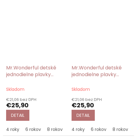
Mr.Wonderful detské
Mr.Wonderful detské
jednodielne plavky
jednodielne plavky
modré s potlačou
ružové s potlačou
Avocado
jednorožec Unicorn
Skladom
Skladom
€21,06 bez DPH
€21,06 bez DPH
€25,90
€25,90
DETAIL
DETAIL
4 roky
6 rokov
8 rokov
10 rokov
4 roky
6 rokov
8 rokov
1