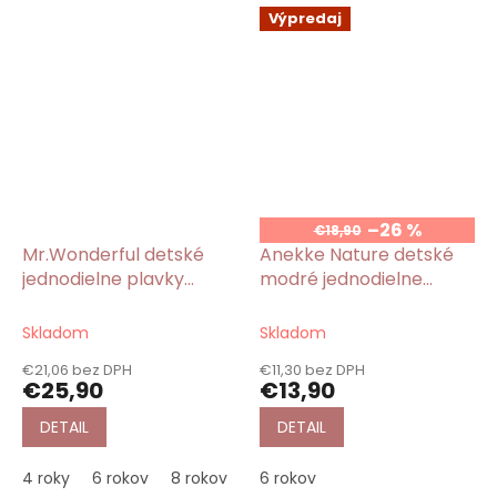
Výpredaj
–26 %
€18,90
Mr.Wonderful detské
Anekke Nature detské
jednodielne plavky
modré jednodielne
tyrkysové s potlačou
plavky
Ananas
Skladom
Skladom
€21,06 bez DPH
€11,30 bez DPH
€25,90
€13,90
DETAIL
DETAIL
4 roky
6 rokov
8 rokov
10 rokov
6 rokov