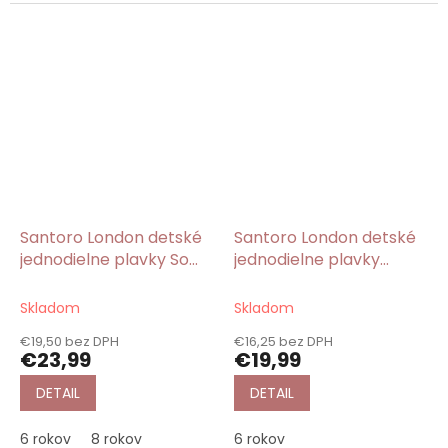
Santoro London detské
Santoro London detské
jednodielne plavky So
jednodielne plavky
Nice To Sea You/Gorjuss
ružové Every Summer
Has a Story/Gorjuss
Skladom
Skladom
€19,50 bez DPH
€16,25 bez DPH
€23,99
€19,99
DETAIL
DETAIL
6 rokov
8 rokov
6 rokov