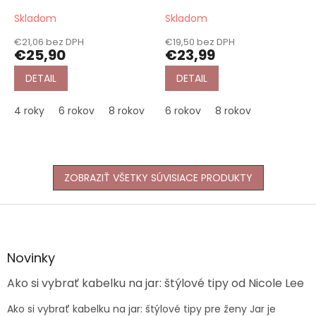
Ananas
Skladom
Skladom
€21,06 bez DPH
€19,50 bez DPH
€25,90
€23,99
DETAIL
DETAIL
4 roky
6 rokov
8 rokov
10 rokov
6 rokov
8 rokov
ZOBRAZIŤ VŠETKY SÚVISIACE PRODUKTY
Z
á
p
ä
Novinky
t
Ako si vybrať kabelku na jar: štýlové tipy od Nicole Lee
i
e
Ako si vybrať kabelku na jar: štýlové tipy pre ženy Jar je