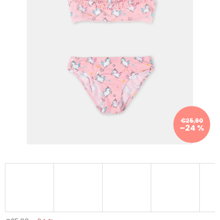
€25,90
–24 %