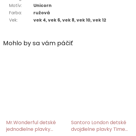
Motív
:
Unicorn
Farba
:
ružová
Vek
:
vek 4, vek 6, vek 8, vek 10, vek 12
Mohlo by sa vám páčiť
Mr.Wonderful detské
Santoro London detské
jednodielne plavky
dvojdielne plavky Time
tyrkysové s potlačou
To Fly/Gorjuss