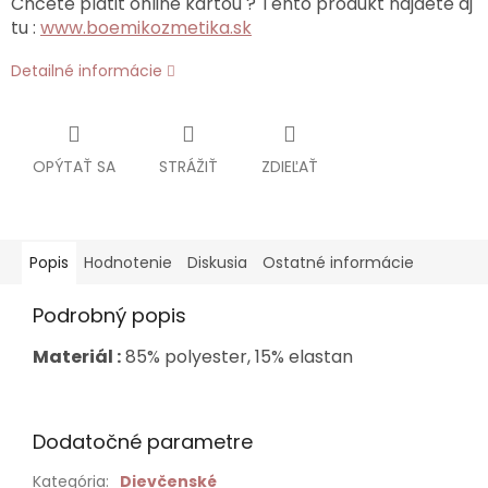
Chcete platiť online kartou ? Tento produkt nájdete aj
tu :
www.boemikozmetika.sk
Detailné informácie
OPÝTAŤ SA
STRÁŽIŤ
ZDIEĽAŤ
Popis
Hodnotenie
Diskusia
Ostatné informácie
Podrobný popis
Materiál :
85% polyester, 15% elastan
Dodatočné parametre
Kategória
:
Dievčenské