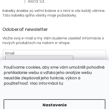
Alica Sz.
|
Hodnotenie produktu je 5 z 5 hviezdičiek.
Kabelky Anekke sú veľmi krásne a s nimi si vás každý všimne.
Táto kabelka spĺňa všetky moje požiadavky.
Odoberať newsletter
Vložte svoj e-mail a my Vám budeme zasielať informácie o
nových produktoch na našom e-shope.
Email
Vložením e-mailu súhlasíte s
podmienkami ochrany
Používame cookies, aby sme vám umožnilli pohodlné
osobných údajov
prehliadanie webu a vďaka jeho analýze webu
neustále zlepšovali jeho funkcie, výkon a
PRIHLÁSIŤ SA
použiteľnosť. Viac informácii tu:
Vytvoril Shoptet
Nastavenie