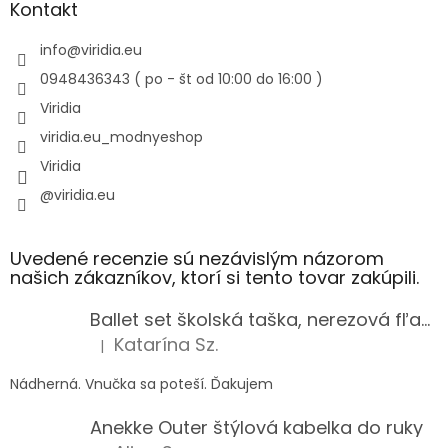
Kontakt
info
@
viridia.eu
0948436343 ( po - št od 10:00 do 16:00 )
Viridia
viridia.eu_modnyeshop
Viridia
@viridia.eu
Uvedené recenzie sú nezávislým názorom
našich zákazníkov, ktorí si tento tovar zakúpili.
Ballet set školská taška, nerezová fľaša a plný peračník s motívom baletky pre dievča
Katarína Sz.
|
Hodnotenie produktu je 5 z 5 hviezdičiek.
Nádherná. Vnučka sa poteší. Ďakujem
Anekke Outer štýlová kabelka do ruky