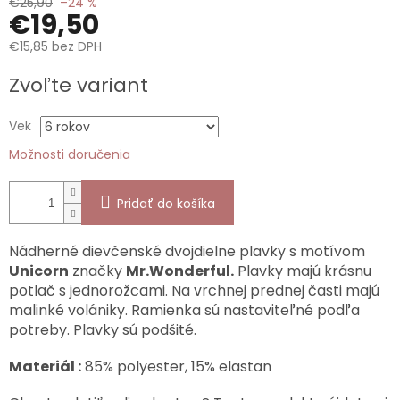
€25,90
–24 %
€19,50
€15,85 bez DPH
Jednotková
Zvoľte variant
cena:
Vek
Možnosti doručenia
Pridať do košíka
Nádherné dievčenské dvojdielne plavky s motívom
Unicorn
značky
Mr.Wonderful.
Plavky majú krásnu
potlač s jednorožcami. Na vrchnej prednej časti majú
malinké volániky. Ramienka sú nastaviteľné podľa
potreby. Plavky sú podšité.
Materiál :
85% polyester, 15% elastan