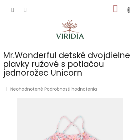
Prejsť
NÁKU
na
obsah
KOŠÍK
Mr.Wonderful detské dvojdielne
plavky ružové s potlačou
jednorožec Unicorn
Priemerné
Neohodnotené
Podrobnosti hodnotenia
hodnotenie
produktu
je
0,0
z
5
hviezdičiek.