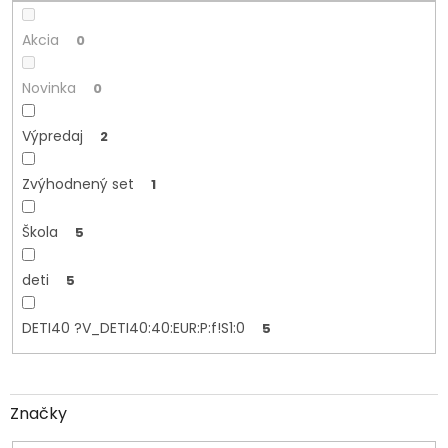
o
v
Akcia
0
Novinka
0
Výpredaj
2
Zvýhodnený set
1
Škola
5
deti
5
DETI40 ?V_DETI40:40:EUR:P:f!S1:0
5
Značky