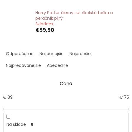
Harry Potter čierny set školská taška a
peračník plný
Skladom
€59,90
R
a
Odporúčame
Najlacnejšie
Najdrahšie
d
e
Najpredávanejšie
Abecedne
n
i
Cena
e
p
r
€
39
€
75
o
d
u
k
Na sklade
5
t