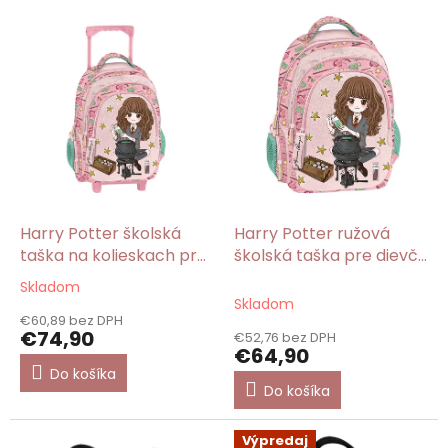
V
ý
p
i
s
p
r
o
d
u
k
Harry Potter školská
Harry Potter ružová
t
taška na kolieskach pre
školská taška pre dievča
o
dievča ružová Hermiona
Hermiona
Skladom
Priemerné
v
Skladom
hodnotenie
€60,89 bez DPH
produktu
€74,90
€52,76 bez DPH
je
€64,90
5,0
Do košíka
z
Do košíka
5
hviezdičiek.
Výpredaj