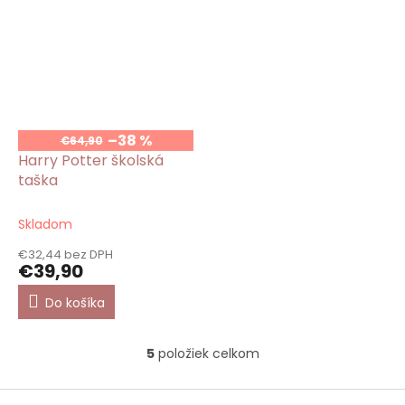
–38 %
€64,90
Harry Potter školská
taška
Skladom
€32,44 bez DPH
€39,90
Do košíka
5
položiek celkom
O
v
l
Z