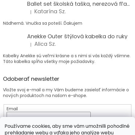
Ballet set školská taška, nerezová fľaša a plný peračník s motívom baletky pre dievča
Katarína Sz.
|
Hodnotenie produktu je 5 z 5 hviezdičiek.
Nádherná. Vnučka sa poteší. Ďakujem
Anekke Outer štýlová kabelka do ruky
Alica Sz.
|
Hodnotenie produktu je 5 z 5 hviezdičiek.
Kabelky Anekke sú veľmi krásne a s nimi si vás každý všimne.
Táto kabelka spĺňa všetky moje požiadavky.
Odoberať newsletter
Vložte svoj e-mail a my Vám budeme zasielať informácie o
nových produktoch na našom e-shope.
Email
Vložením e-mailu súhlasíte s
podmienkami ochrany
Používame cookies, aby sme vám umožnilli pohodlné
osobných údajov
prehliadanie webu a vďaka jeho analýze webu