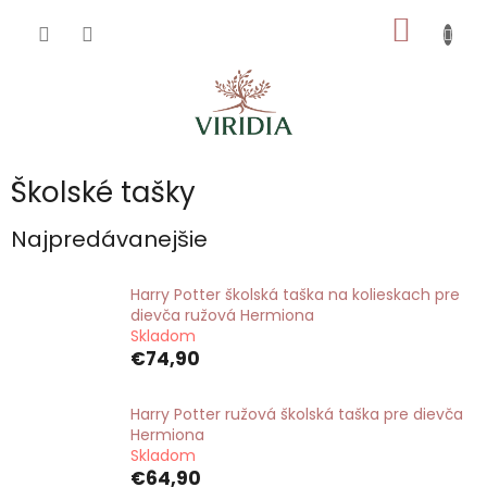
Prejsť
NÁKU
na
obsah
KOŠÍK
Školské tašky
Najpredávanejšie
Harry Potter školská taška na kolieskach pre
dievča ružová Hermiona
Skladom
€74,90
Harry Potter ružová školská taška pre dievča
Hermiona
Skladom
€64,90