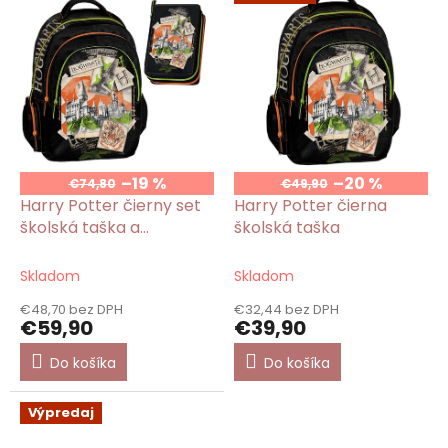
–19 %
–20 %
€74,80
€49,90
Harry Potter čierny set
Harry Potter čierna
školská taška a
školská taška
peračník plný
Skladom
Skladom
€48,70 bez DPH
€32,44 bez DPH
€59,90
€39,90
Do košíka
Do košíka
Výpredaj