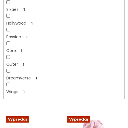
Sixties
1
Hollywood
1
Passion
1
Core
1
Outer
1
Dreamverse
1
Wings
1
V
Výpredaj
Výpredaj
ý