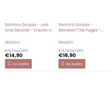
Santoro Gorjuss - Just
Santoro Gorjuss -
One Second - Vrecko na
Between The Pages -
prezuvky
Vrecko na prezuvky
Skladom
Skladom
€12,11 bez DPH
€13,74 bez DPH
€14,90
€16,90
Do košíka
Do košíka