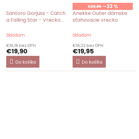
–33 %
€29,95
Santoro Gorjuss - Catch
Anekke Outer dámske
a Falling Star - Vrecko
sťahovacie vrecko
na prezuvky
Skladom
Skladom
€16,18 bez DPH
€16,22 bez DPH
€19,90
€19,95
Do košíka
Do košíka