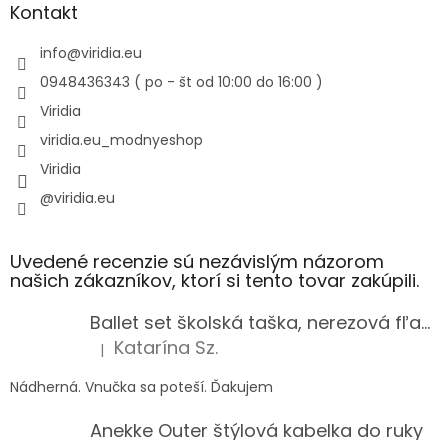
Kontakt
info
@
viridia.eu
0948436343 ( po - št od 10:00 do 16:00 )
Viridia
viridia.eu_modnyeshop
Viridia
@viridia.eu
Uvedené recenzie sú nezávislým názorom
našich zákazníkov, ktorí si tento tovar zakúpili.
Ballet set školská taška, nerezová fľaša a plný peračník s motívom baletky pre dievča
Katarína Sz.
|
Hodnotenie produktu je 5 z 5 hviezdičiek.
Nádherná. Vnučka sa poteší. Ďakujem
Anekke Outer štýlová kabelka do ruky