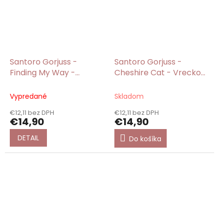
Santoro Gorjuss -
Santoro Gorjuss -
Finding My Way -
Cheshire Cat - Vrecko
Vrecko na prezuvky
na prezuvky
Vypredané
Skladom
€12,11 bez DPH
€12,11 bez DPH
€14,90
€14,90
DETAIL
Do košíka