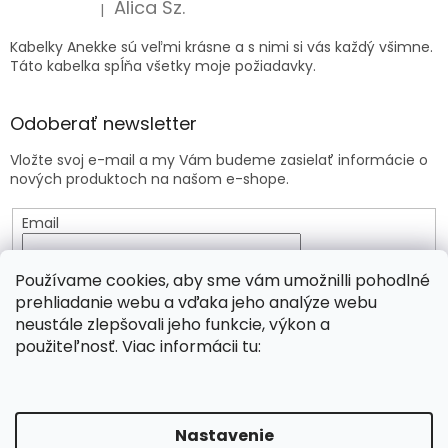
Alica Sz.
|
Hodnotenie produktu je 5 z 5 hviezdičiek.
Kabelky Anekke sú veľmi krásne a s nimi si vás každý všimne.
Táto kabelka spĺňa všetky moje požiadavky.
Odoberať newsletter
Vložte svoj e-mail a my Vám budeme zasielať informácie o
nových produktoch na našom e-shope.
Email
Vložením e-mailu súhlasíte s
podmienkami ochrany
Používame cookies, aby sme vám umožnilli pohodlné
osobných údajov
prehliadanie webu a vďaka jeho analýze webu
neustále zlepšovali jeho funkcie, výkon a
PRIHLÁSIŤ SA
použiteľnosť. Viac informácii tu:
Vytvoril Shoptet
Nastavenie