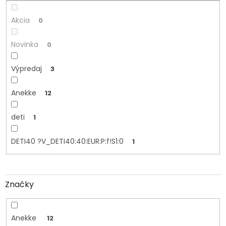
o
v
Akcia
0
Novinka
0
Výpredaj
3
Anekke
12
deti
1
DETI40 ?V_DETI40:40:EUR:P:f!S1:0
1
Značky
Anekke
12