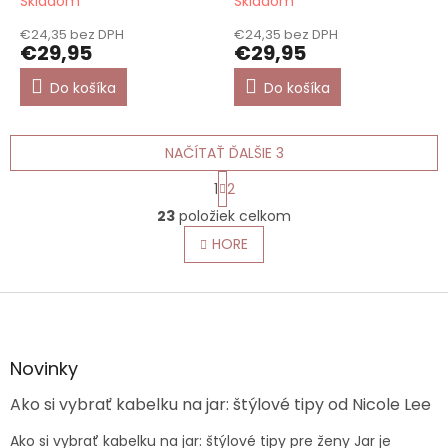
Skladom
Skladom
€24,35 bez DPH
€24,35 bez DPH
€29,95
€29,95
Do košíka
Do košíka
NAČÍTAŤ ĎALŠIE 3
S
1
2
t
O
r
23
položiek celkom
v
á
l
HORE
n
á
k
o
d
v
Z
a
a
c
á
n
i
p
i
e
ä
e
Novinky
p
t
r
Ako si vybrať kabelku na jar: štýlové tipy od Nicole Lee
i
v
e
k
Ako si vybrať kabelku na jar: štýlové tipy pre ženy Jar je