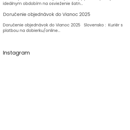
y
ideálnym obdobím na osvieženie šatn...
v
ý
Doručenie objednávok do Vianoc 2025
p
i
Doručenie objednávok do Vianoc 2025 Slovensko : Kuriér s
s
platbou na dobierku/online...
u
Instagram