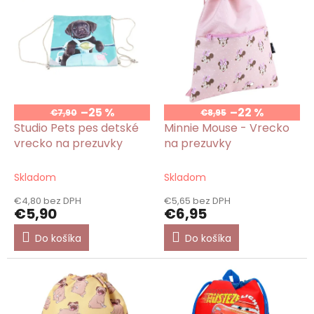
p
i
s
p
r
o
d
u
–25 %
–22 %
€7,90
€8,95
k
Studio Pets pes detské
Minnie Mouse - Vrecko
t
vrecko na prezuvky
na prezuvky
o
v
Skladom
Skladom
€4,80 bez DPH
€5,65 bez DPH
€5,90
€6,95
Do košíka
Do košíka