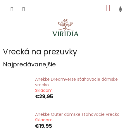
Prejsť
NÁKU
na
obsah
KOŠÍK
Vrecká na prezuvky
Najpredávanejšie
Anekke Dreamverse sťahovacie dámske
vrecko
Skladom
€29,95
Anekke Outer dámske sťahovacie vrecko
Skladom
€19,95