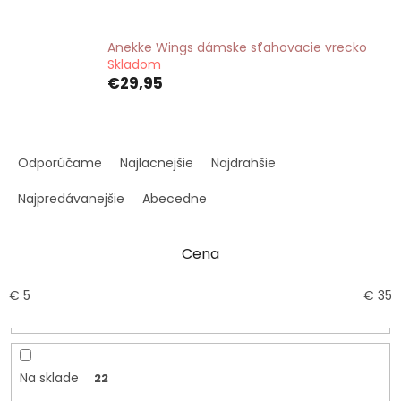
Anekke Wings dámske sťahovacie vrecko
Skladom
€29,95
R
a
Odporúčame
Najlacnejšie
Najdrahšie
d
e
Najpredávanejšie
Abecedne
n
i
Cena
e
p
r
€
5
€
35
o
d
u
k
Na sklade
22
t