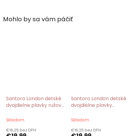
Mohlo by sa vám páčiť
Santoro London detské
Santoro London detské
dvojdielne plavky ružové
dvojdielne plavky
Every Summer Has a
Rosie/Gorjuss
Story/Gorjuss
Skladom
Skladom
€16,25 bez DPH
€16,25 bez DPH
€19,99
€19,99