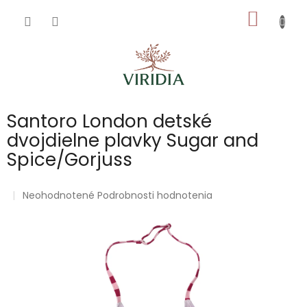
Prejsť
NÁKU
na
obsah
KOŠÍK
Santoro London detské
dvojdielne plavky Sugar and
Spice/Gorjuss
Priemerné
Neohodnotené
Podrobnosti hodnotenia
hodnotenie
produktu
je
0,0
z
5
hviezdičiek.