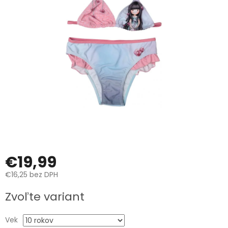
€19,99
€16,25 bez DPH
Jednotková
Zvoľte variant
cena:
Vek