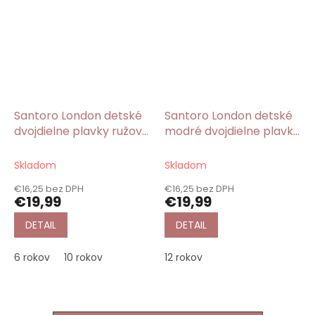
Santoro London detské
Santoro London detské
dvojdielne plavky ružové
modré dvojdielne plavky
Every Summer Has a
Awashed/Gorjuss
Story/Gorjuss
Skladom
Skladom
€16,25 bez DPH
€16,25 bez DPH
€19,99
€19,99
DETAIL
DETAIL
6 rokov
10 rokov
12 rokov