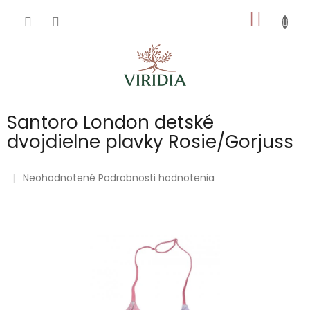
Prejsť
NÁKU
na
obsah
KOŠÍK
Santoro London detské
dvojdielne plavky Rosie/Gorjuss
Priemerné
Neohodnotené
Podrobnosti hodnotenia
hodnotenie
produktu
je
0,0
z
5
hviezdičiek.