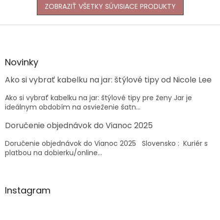
ZOBRAZIŤ VŠETKY SÚVISIACE PRODUKTY
Z
á
p
ä
Novinky
t
Ako si vybrať kabelku na jar: štýlové tipy od Nicole Lee
i
e
Ako si vybrať kabelku na jar: štýlové tipy pre ženy Jar je
ideálnym obdobím na osvieženie šatn...
Doručenie objednávok do Vianoc 2025
Doručenie objednávok do Vianoc 2025 Slovensko : Kuriér s
platbou na dobierku/online...
Instagram