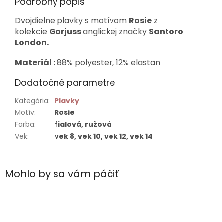
Podrobný popis
Dvojdielne plavky s motívom
Rosie
z
kolekcie
Gorjuss
anglickej značky
Santoro
London.
Materiál :
88% polyester, 12% elastan
Dodatočné parametre
Kategória
:
Plavky
Motív
:
Rosie
Farba
:
fialová, ružová
Vek
:
vek 8, vek 10, vek 12, vek 14
Mohlo by sa vám páčiť