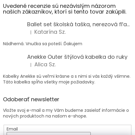
Uvedené recenzie sú nezávislým názorom
našich zákazníkov, ktorí si tento tovar zakúpili.
Ballet set školská taška, nerezová fľaša a plný peračník s motívom baletky pre dievča
Katarína Sz.
|
Hodnotenie produktu je 5 z 5 hviezdičiek.
Nádherná. Vnučka sa poteší. Ďakujem
Anekke Outer štýlová kabelka do ruky
Alica Sz.
|
Hodnotenie produktu je 5 z 5 hviezdičiek.
Kabelky Anekke sú veľmi krásne a s nimi si vás každý všimne.
Táto kabelka spĺňa všetky moje požiadavky.
Odoberať newsletter
Vložte svoj e-mail a my Vám budeme zasielať informácie o
nových produktoch na našom e-shope.
Email