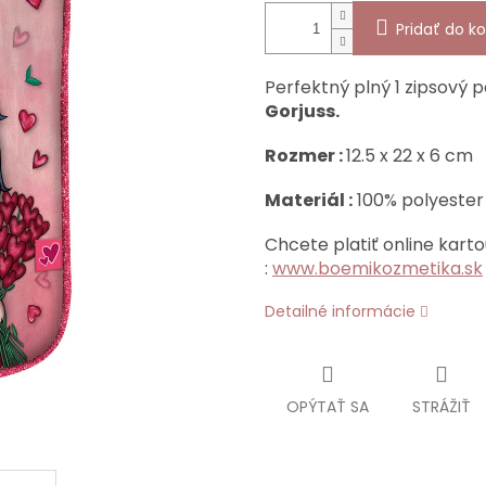
Pridať do ko
Perfektný plný 1 zipsový
Gorjuss.
Rozmer :
12.5 x 22 x 6 cm
Materiál :
100% polyester
Chcete platiť online karto
:
www.boemikozmetika.sk
Detailné informácie
OPÝTAŤ SA
STRÁŽIŤ