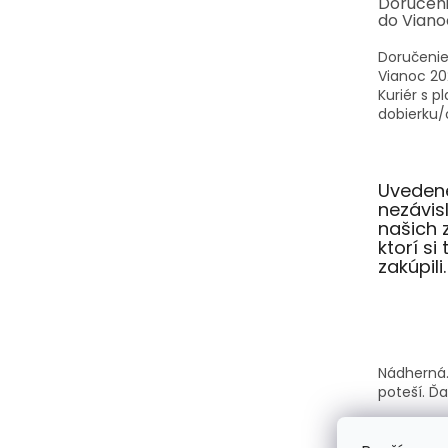
Doručen
do Viano
Doručenie
Vianoc 20
Kuriér s p
dobierku/o
Uvedené
nezávi
našich 
ktorí si
zakúpili.
Nádherná.
poteší. Ď