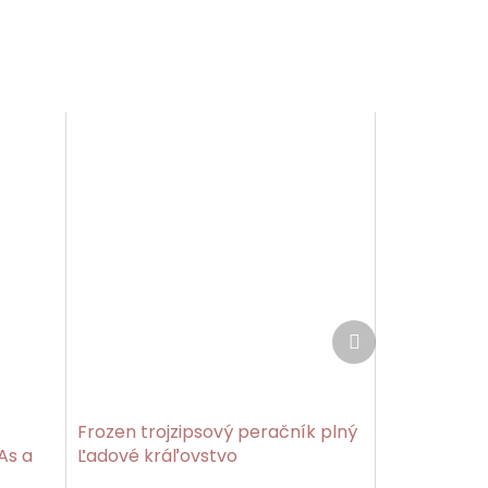
Ďalší
produkt
Frozen trojzipsový peračník plný
As a
Ľadové kráľovstvo