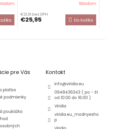
kladom
Skladom
€21,10 bez DPH
€25,95
košíka
Do košíka
cie pre Vás
Kontakt
info
@
viridia.eu
a platba
0948436343 ( po - št
é podmienky
od 10:00 do 16:00 )
Viridia
á poukážka
viridia.eu_modnyesho
chod
p
 osobných
Viridia