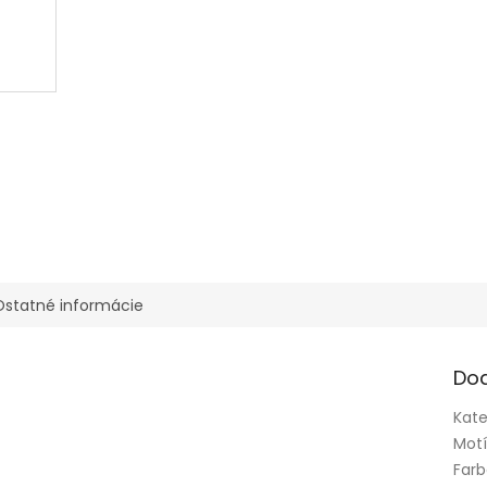
Ostatné informácie
Do
Kate
Mot
Far