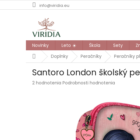
Prejsť
info@viridia.eu
na
obsah
Novinky
Leto ☀️
Škola
Sety
Z
Domov
Doplnky
Peračníky
Peračníky p
Santoro London školský pe
Priemerné
2 hodnotenia
Podrobnosti hodnotenia
hodnotenie
produktu
je
5,0
z
5
hviezdičiek.