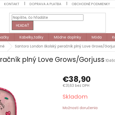
KONTAKT
DOPRAVA A PLATBA
OBCHODNÉ PODMIENKY
HĽADAŤ
načky
Kabelky,tašky
Módne doplnky
Móda
K
lné
Santoro London školský peračník plný Love Grows/Gorju
račník plný Love Grows/Gorjuss
1046
€38,90
€31,63 bez DPH
Jednotková
Skladom
cena:
Možnosti doručenia