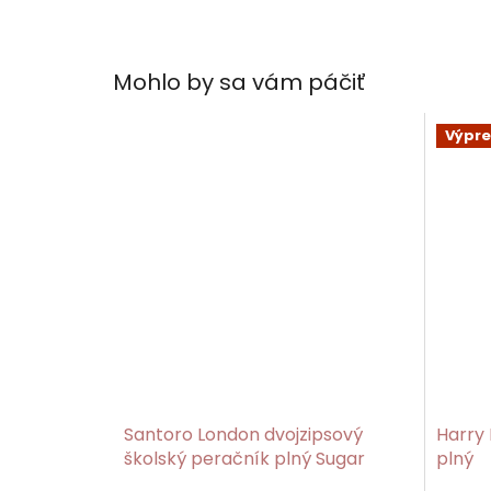
Mohlo by sa vám páčiť
Výpre
Santoro London dvojzipsový
Harry 
školský peračník plný Sugar
plný
Plum/Gorjuss