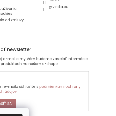
@viridia.eu
oužívania
cookies
ie od zmluvy
ať newsletter
voj e-mail a my Vám budeme zasielať informácie
 produktoch na našom e-shope.
m e-mailu súhlasíte s
podmienkami ochrany
ch údajov
ÁSIŤ SA