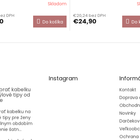
Skladom
S
bez DPH
€20,24 bez DPH
0
€24,90
Do košíka
Do 
Instagram
Informá
ybrať kabelku
Kontakt
týlové tipy od
Doprava 
ee
Obchodn
rať kabelku na
Novinky
vé tipy pre ženy
Darčekov
eálnym obdobím
Veľkoob
nie šatn...
Ochrana