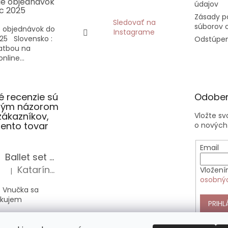
ie objednávok
údajov
c 2025
Zásady p
Sledovať na
súborov 
 objednávok do
Instagrame
25 Slovensko :
Odstúpen
latbou na
nline...
 recenzie sú
Odober
slým názorom
zákazníkov,
Vložte s
 tento tovar
o nových
Email
Ballet set školská taška, nerezová fľaša a plný peračník s motívom baletky pre dievča
Katarína Sz.
Vložení
|
Hodnotenie produktu je 5 z 5 hviezdičiek.
osobný
 Vnučka sa
akujem
PRIHL
Anekke Outer štýlová kabelka do ruky