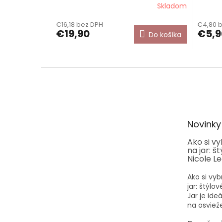
Skladom
€16,18 bez DPH
€4,80 
€19,90
€5,9
Do košíka
Z
á
p
ä
t
Novinky
i
e
Ako si v
na jar: š
Nicole L
Ako si vyb
jar: štýlo
Jar je id
na osvieže