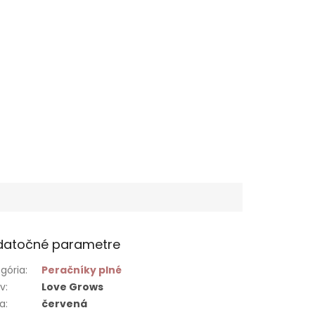
datočné parametre
gória
:
Peračníky plné
ív
:
Love Grows
ba
:
červená