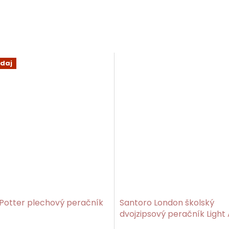
daj
Potter plechový peračník
Santoro London školský
dvojzipsový peračník Light 
Feather/Gorjuss