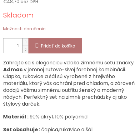
€48,70 bez DPH
Jednotková
Skladom
cena:
Možnosti doručenia
Pridať do košíka
Zahrejte sa s eleganciou vďaka zimnému setu značky
Admas
v jemnej ružovo-sivej farebnej kombinácii.
Čiapka, rukavice a šál sú vyrobené z hrejivého
materiálu, ktorý vás ochráni pred chladom, a zároveň
dodajú vášmu zimnému outfitu ženský a moderný
nádych. Perfektný set na zimné prechádzky aj ako
štýlový darček.
Materiál :
90% akryl, 10% polyamid
Set obsahuje :
čapica,rukavice a šál