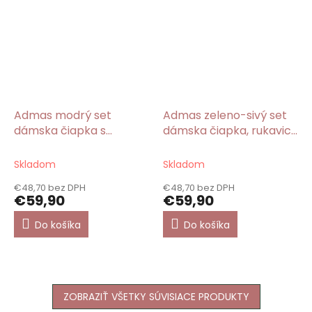
Admas modrý set
Admas zeleno-sivý set
dámska čiapka s
dámska čiapka, rukavice
brmbolcom, rukavice a
a šál
šál
Skladom
Skladom
€48,70 bez DPH
€48,70 bez DPH
€59,90
€59,90
Do košíka
Do košíka
ZOBRAZIŤ VŠETKY SÚVISIACE PRODUKTY