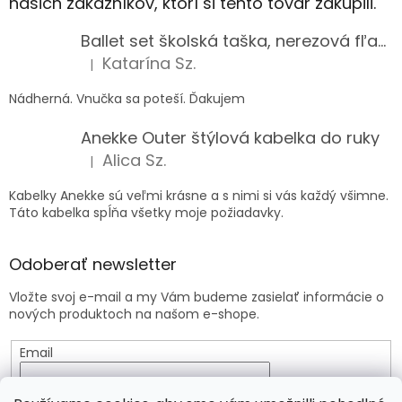
našich zákazníkov, ktorí si tento tovar zakúpili.
Ballet set školská taška, nerezová fľaša a plný peračník s motívom baletky pre dievča
Katarína Sz.
|
Hodnotenie produktu je 5 z 5 hviezdičiek.
Nádherná. Vnučka sa poteší. Ďakujem
Anekke Outer štýlová kabelka do ruky
Alica Sz.
|
Hodnotenie produktu je 5 z 5 hviezdičiek.
Kabelky Anekke sú veľmi krásne a s nimi si vás každý všimne.
Táto kabelka spĺňa všetky moje požiadavky.
Odoberať newsletter
Vložte svoj e-mail a my Vám budeme zasielať informácie o
nových produktoch na našom e-shope.
Email
Vložením e-mailu súhlasíte s
podmienkami ochrany