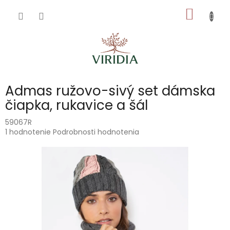
Prejsť
NÁKU
na
obsah
KOŠÍK
Admas ružovo-sivý set dámska
čiapka, rukavice a šál
59067R
Priemerné
1 hodnotenie
Podrobnosti hodnotenia
hodnotenie
produktu
je
5,0
z
5
hviezdičiek.