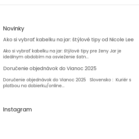
Z
á
p
ä
Novinky
t
Ako si vybrať kabelku na jar: štýlové tipy od Nicole Lee
i
e
Ako si vybrať kabelku na jar: štýlové tipy pre ženy Jar je
ideálnym obdobím na osvieženie šatn...
Doručenie objednávok do Vianoc 2025
Doručenie objednávok do Vianoc 2025 Slovensko : Kuriér s
platbou na dobierku/online...
Instagram