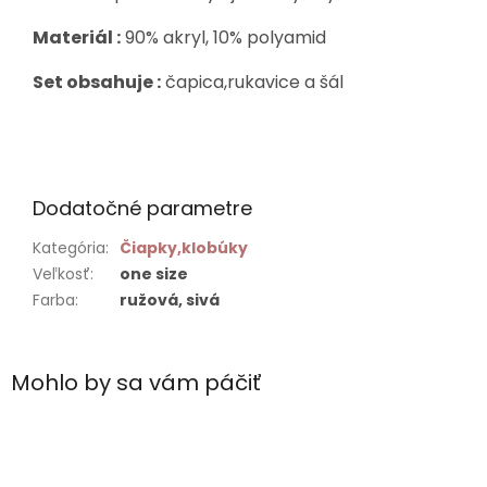
Materiál :
90% akryl, 10% polyamid
Set obsahuje :
čapica,rukavice a šál
Dodatočné parametre
Kategória
:
Čiapky,klobúky
Veľkosť
:
one size
Farba
:
ružová, sivá
Mohlo by sa vám páčiť