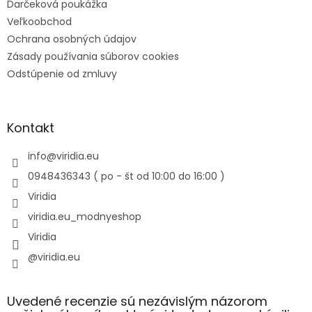
Darčeková poukážka
Veľkoobchod
Ochrana osobných údajov
Zásady používania súborov cookies
Odstúpenie od zmluvy
Kontakt
info
@
viridia.eu
0948436343 ( po - št od 10:00 do 16:00 )
Viridia
viridia.eu_modnyeshop
Viridia
@viridia.eu
Uvedené recenzie sú nezávislým názorom