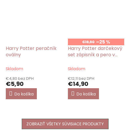
–25 %
€19,90
Harry Potter peračník
Harry Potter darčekový
oválny
set zápisník a pero v
krabičke
Skladom
Skladom
€4,80 bez DPH
€12,11 bez DPH
€5,90
€14,90
Do košíka
Do košíka
ZOBRAZIŤ VŠETKY SÚVISIACE PRODUKTY