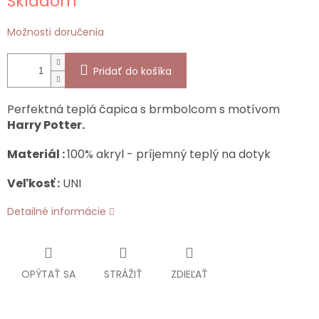
Skladom
cena:
Možnosti doručenia
Pridať do košíka
Perfektná teplá čapica s brmbolcom s motívom
Harry Potter.
Materiál :
100% akryl - príjemný teplý na dotyk
Veľkosť :
UNI
Detailné informácie
OPÝTAŤ SA
STRÁŽIŤ
ZDIEĽAŤ