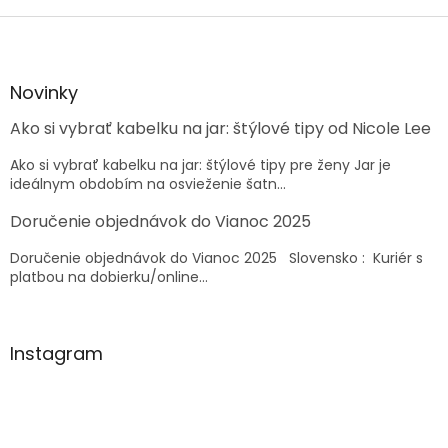
Z
á
p
ä
Novinky
t
Ako si vybrať kabelku na jar: štýlové tipy od Nicole Lee
i
e
Ako si vybrať kabelku na jar: štýlové tipy pre ženy Jar je
ideálnym obdobím na osvieženie šatn...
Doručenie objednávok do Vianoc 2025
Doručenie objednávok do Vianoc 2025 Slovensko : Kuriér s
platbou na dobierku/online...
Instagram