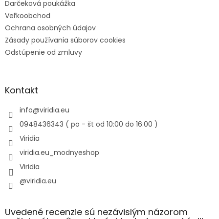
Darčeková poukážka
Veľkoobchod
Ochrana osobných údajov
Zásady používania súborov cookies
Odstúpenie od zmluvy
Kontakt
info
@
viridia.eu
0948436343 ( po - št od 10:00 do 16:00 )
Viridia
viridia.eu_modnyeshop
Viridia
@viridia.eu
Uvedené recenzie sú nezávislým názorom