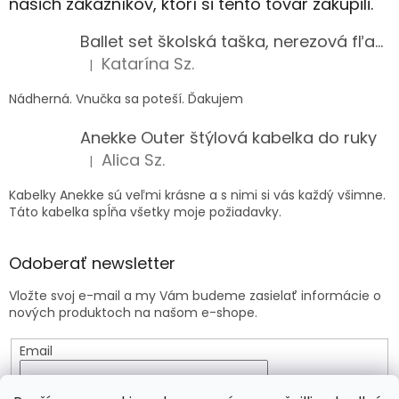
našich zákazníkov, ktorí si tento tovar zakúpili.
Ballet set školská taška, nerezová fľaša a plný peračník s motívom baletky pre dievča
Katarína Sz.
|
Hodnotenie produktu je 5 z 5 hviezdičiek.
Nádherná. Vnučka sa poteší. Ďakujem
Anekke Outer štýlová kabelka do ruky
Alica Sz.
|
Hodnotenie produktu je 5 z 5 hviezdičiek.
Kabelky Anekke sú veľmi krásne a s nimi si vás každý všimne.
Táto kabelka spĺňa všetky moje požiadavky.
Odoberať newsletter
Vložte svoj e-mail a my Vám budeme zasielať informácie o
nových produktoch na našom e-shope.
Email
Vložením e-mailu súhlasíte s
podmienkami ochrany