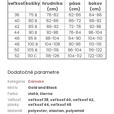
veľkosť
košíky
hrudníka
pása
bokov
(cm)
(cm)
(cm)
38
75 B
78-82
62-66
84-88
40
80 B
82-86
66-72
88-92
42
85 B
86-92
72-78
92-98
44
90 B
92-98
78-84
98-104
46
95 B
98-104
84-90
104-110
48
100 B
104-108
90-96
110-116
50
105 B
110-118
96-104
116-122
52
110 C
118-126
104-112
122-130
Dodatočné parametre
Kategória
:
Dámske
Motív
:
Gold and Black
Farba
:
zlatá, čierna
Veľkosť
veľkosť 38, veľkosť 40, veľkosť 42,
plavky
:
veľkosť 44, veľkosť 46
Materiál
:
polyester, elastan, polyamid