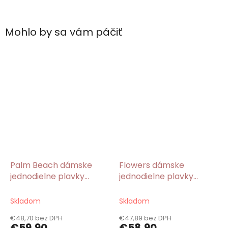
Mohlo by sa vám páčiť
Palm Beach dámske
Flowers dámske
jednodielne plavky
jednodielne plavky
zelené
modré
Skladom
Skladom
€48,70 bez DPH
€47,89 bez DPH
€59,90
€58,90