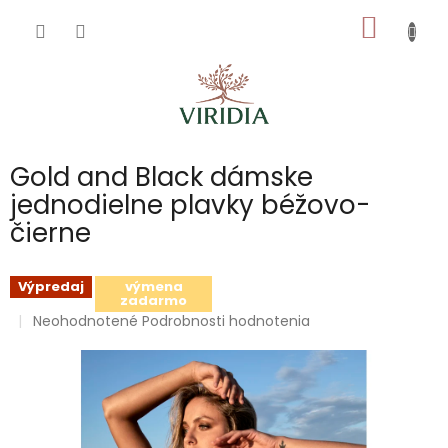
Prejsť
NÁKU
na
obsah
KOŠÍK
Gold and Black dámske
jednodielne plavky béžovo-
čierne
Výpredaj
výmena
zadarmo
Priemerné
Neohodnotené
Podrobnosti hodnotenia
hodnotenie
produktu
je
0,0
z
5