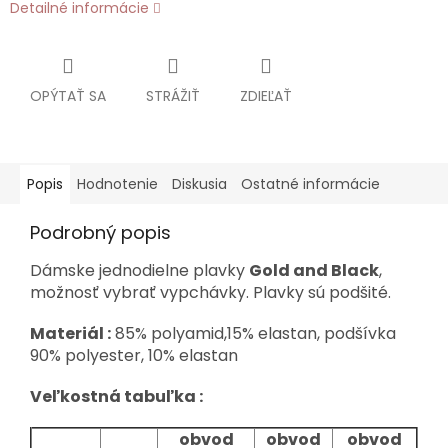
Detailné informácie
OPÝTAŤ SA
STRÁŽIŤ
ZDIEĽAŤ
Popis
Hodnotenie
Diskusia
Ostatné informácie
Podrobný popis
Dámske jednodielne plavky
Gold and Black
,
možnosť vybrať vypchávky. Plavky sú podšité.
Materiál :
85% polyamid,15% elastan, podšívka
90% polyester, 10% elastan
Veľkostná tabuľka :
obvod
obvod
obvod