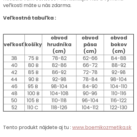
veľkosti máte u nás zdarma.
Veľkostná tabuľka :
obvod
obvod
obvod
veľkosť
košíky
hrudníka
pása
bokov
(cm)
(cm)
(cm)
38
75 B
78-82
62-66
84-88
40
80 B
82-86
66-72
88-92
42
85 B
86-92
72-78
92-98
44
90 B
92-98
78-84
98-104
46
95 B
98-104
84-90
104-110
48
100 B
104-108
90-96
110-116
50
105 B
110-118
96-104
116-122
52
110 C
118-126
104-112
122-130
Tento produkt nájdete aj tu :
www.boemikozmetika.sk