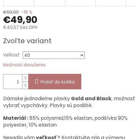
€59,90
–16 %
€49,90
€40,57 bez DPH
Jednotková
Zvoľte variant
cena:
Veľkosť
Možnosti doručenia
Pridať do košíka
Dámske jednodielne plavky
Gold and Black
, možnosť
vybrať vypchávky. Plavky sú podšité.
Materiál :
85% polyamid,15% elastan, podšívka 90%
polyester, 10% elastan
Nesadla vám
veľkosť
? Kontaktujte nás a výmenu