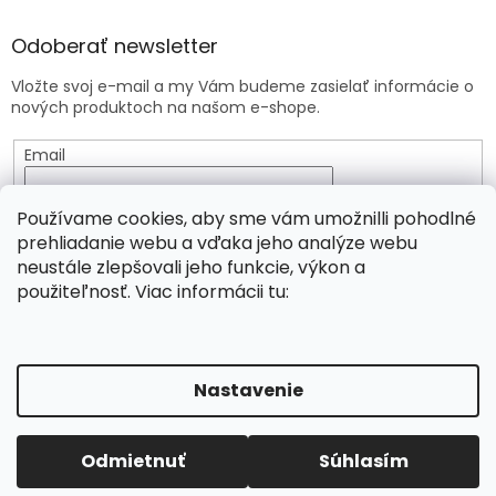
Odoberať newsletter
Vložte svoj e-mail a my Vám budeme zasielať informácie o
nových produktoch na našom e-shope.
Email
Vložením e-mailu súhlasíte s
podmienkami ochrany
Používame cookies, aby sme vám umožnilli pohodlné
osobných údajov
prehliadanie webu a vďaka jeho analýze webu
neustále zlepšovali jeho funkcie, výkon a
PRIHLÁSIŤ SA
použiteľnosť. Viac informácii tu:
Vytvoril Shoptet
Nastavenie
Copyright 2026
Viridia.eu
. Všetky práva vyhradené.
Odmietnuť
Súhlasím
Upraviť nastavenie cookies