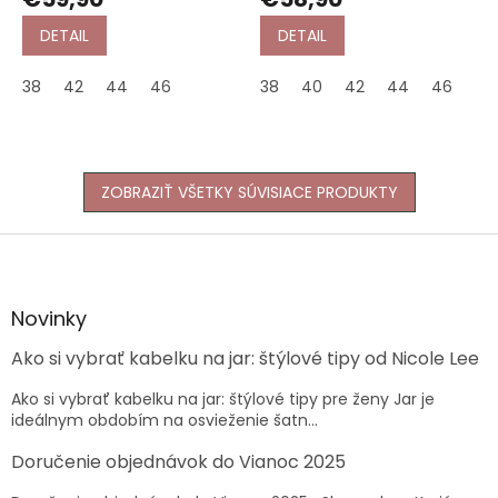
DETAIL
DETAIL
38
42
44
46
38
40
42
44
46
ZOBRAZIŤ VŠETKY SÚVISIACE PRODUKTY
Z
á
p
ä
Novinky
t
Ako si vybrať kabelku na jar: štýlové tipy od Nicole Lee
i
e
Ako si vybrať kabelku na jar: štýlové tipy pre ženy Jar je
ideálnym obdobím na osvieženie šatn...
Doručenie objednávok do Vianoc 2025