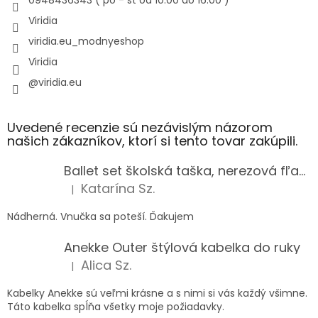
Viridia
viridia.eu_modnyeshop
Viridia
@viridia.eu
Uvedené recenzie sú nezávislým názorom
našich zákazníkov, ktorí si tento tovar zakúpili.
Ballet set školská taška, nerezová fľaša a plný peračník s motívom baletky pre dievča
Katarína Sz.
|
Hodnotenie produktu je 5 z 5 hviezdičiek.
Nádherná. Vnučka sa poteší. Ďakujem
Anekke Outer štýlová kabelka do ruky
Alica Sz.
|
Hodnotenie produktu je 5 z 5 hviezdičiek.
Kabelky Anekke sú veľmi krásne a s nimi si vás každý všimne.
Táto kabelka spĺňa všetky moje požiadavky.