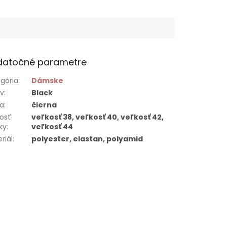
datočné parametre
gória
:
Dámske
ív
:
Black
ba
:
čierna
osť
veľkosť 38, veľkosť 40, veľkosť 42,
ky
:
veľkosť 44
riál
:
polyester, elastan, polyamid