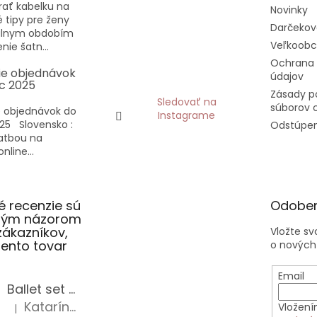
rať kabelku na
Novinky
vé tipy pre ženy
Darčekov
eálnym obdobím
Veľkoob
nie šatn...
Ochrana
ie objednávok
údajov
c 2025
Zásady p
Sledovať na
súborov 
 objednávok do
Instagrame
25 Slovensko :
Odstúpen
latbou na
nline...
 recenzie sú
Odober
slým názorom
zákazníkov,
Vložte s
 tento tovar
o nových
Email
Ballet set školská taška, nerezová fľaša a plný peračník s motívom baletky pre dievča
Katarína Sz.
Vložení
|
Hodnotenie produktu je 5 z 5 hviezdičiek.