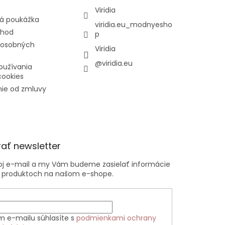
Viridia
á poukážka
viridia.eu_modnyesho
chod
p
 osobných
Viridia
@viridia.eu
oužívania
cookies
ie od zmluvy
ať newsletter
voj e-mail a my Vám budeme zasielať informácie
 produktoch na našom e-shope.
m e-mailu súhlasíte s
podmienkami ochrany