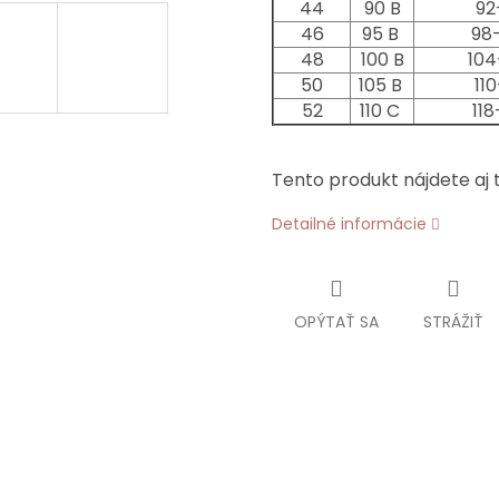
44
90 B
92
46
95 B
98
48
100 B
104
50
105 B
110
52
110 C
118
Tento produkt nájdete aj t
Detailné informácie
OPÝTAŤ SA
STRÁŽIŤ