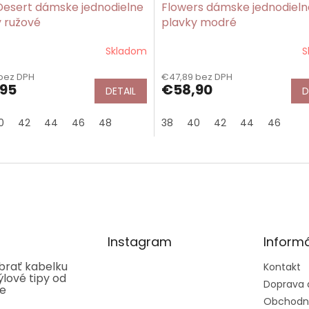
Desert dámske jednodielne
Flowers dámske jednodieln
 ružové
plavky modré
Skladom
S
bez DPH
€47,89 bez DPH
95
€58,90
DETAIL
D
0
42
44
46
48
38
40
42
44
46
Instagram
Informá
ybrať kabelku
Kontakt
týlové tipy od
Doprava 
ee
Obchodn