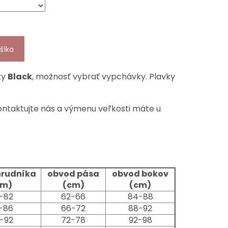
šíka
ky
Black
, možnosť vybrať vypchávky. Plavky
ontaktujte nás a výmenu veľkosti máte u
hrudníka
obvod pása
obvod bokov
cm)
(cm)
(cm)
-82
62-66
84-88
-86
66-72
88-92
-92
72-78
92-98