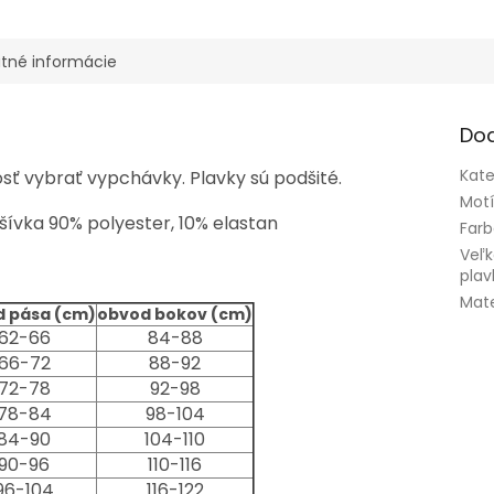
tné informácie
Do
Kate
sť vybrať vypchávky. Plavky sú podšité.
Mot
šívka 90% polyester, 10% elastan
Far
Veľk
plav
Mate
 pása (cm)
obvod bokov (cm)
62-66
84-88
66-72
88-92
72-78
92-98
78-84
98-104
84-90
104-110
90-96
110-116
96-104
116-122