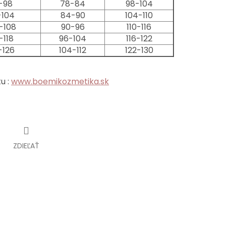
-98
78-84
98-104
-104
84-90
104-110
-108
90-96
110-116
-118
96-104
116-122
-126
104-112
122-130
u :
www.boemikozmetika.sk
ZDIEĽAŤ