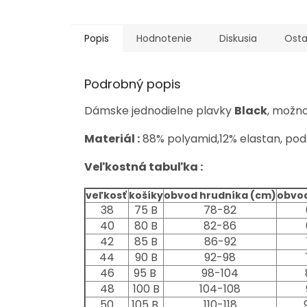
Popis
Hodnotenie
Diskusia
Osta
Podrobný popis
Dámske jednodielne plavky
Black
, možno
Materiál :
88% polyamid,12% elastan, pod
Veľkostná tabuľka :
veľkosť
košíky
obvod hrudníka (cm)
obvod
38
75 B
78-82
40
80 B
82-86
42
85 B
86-92
44
90 B
92-98
46
95 B
98-104
48
100 B
104-108
50
105 B
110-118