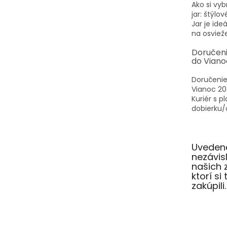
Ako si vyb
jar: štýlo
Jar je id
na osvieže
Doručen
do Viano
Doručenie
Vianoc 20
Kuriér s p
dobierku/o
Uvedené
nezávi
našich 
ktorí si
zakúpili.