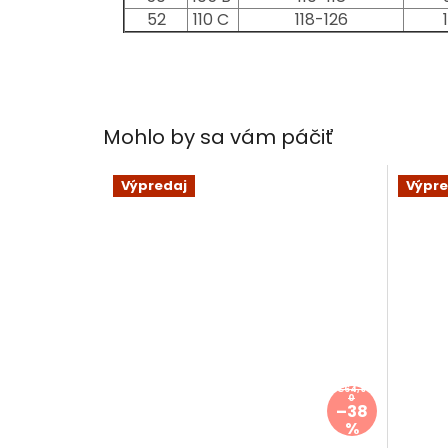
52
110 C
118-126
Mohlo by sa vám páčiť
Výpredaj
Výpre
€64,9
0
–38
%