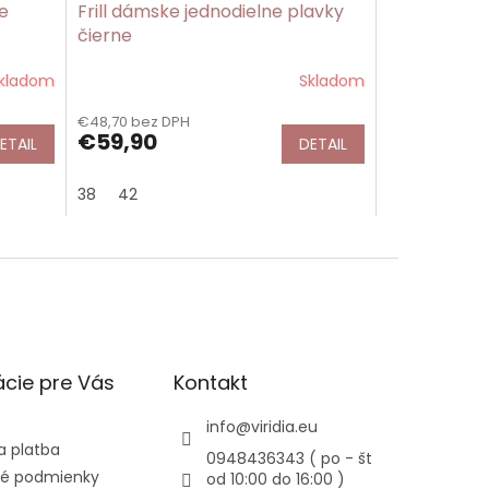
e
Frill dámske jednodielne plavky
čierne
kladom
Skladom
€48,70 bez DPH
€59,90
ETAIL
DETAIL
38
42
cie pre Vás
Kontakt
info
@
viridia.eu
a platba
0948436343 ( po - št
é podmienky
od 10:00 do 16:00 )