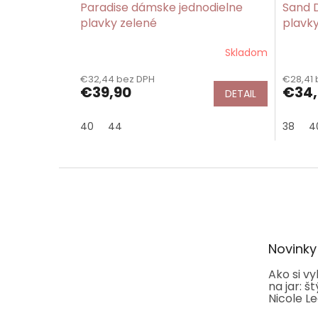
Paradise dámske jednodielne
Sand 
plavky zelené
plavky
Skladom
€32,44 bez DPH
€28,41 
€39,90
€34,
DETAIL
40
44
38
4
Z
á
p
ä
t
Novinky
i
e
Ako si v
na jar: š
Nicole L