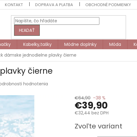
KONTAKT
DOPRAVA A PLATBA
OBCHODNÉ PODMIENKY
HĽADAŤ
načky
Kabelky,tašky
Módne doplnky
Móda
K
ck dámske jednodielne plavky čierne
plavky čierne
odrobnosti hodnotenia
€64,90
–38 %
€39,90
€32,44 bez DPH
Jednotková
Zvoľte variant
cena: