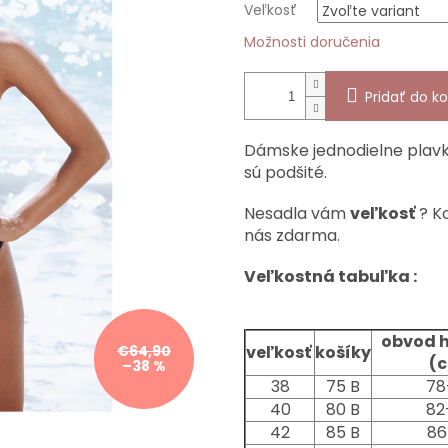
Veľkosť
Možnosti doručenia
Pridať do ko
Dámske jednodielne plav
sú podšité.
Nesadla vám
veľkosť
? K
nás zdarma.
Veľkostná tabuľka :
obvod 
€64,90
veľkosť
košíky
(
–38 %
38
75 B
78
40
80 B
82
42
85 B
86