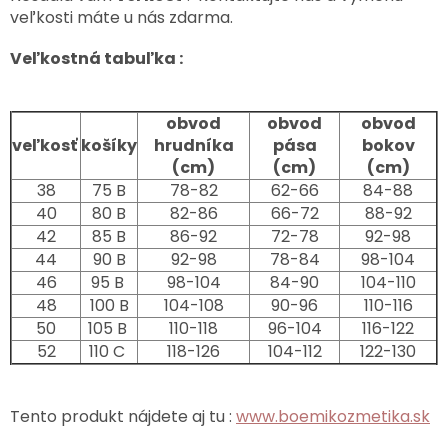
veľkosti máte u nás zdarma.
Veľkostná tabuľka :
obvod
obvod
obvod
veľkosť
košíky
hrudníka
pása
bokov
(cm)
(cm)
(cm)
38
75 B
78-82
62-66
84-88
40
80 B
82-86
66-72
88-92
42
85 B
86-92
72-78
92-98
44
90 B
92-98
78-84
98-104
46
95 B
98-104
84-90
104-110
48
100 B
104-108
90-96
110-116
50
105 B
110-118
96-104
116-122
52
110 C
118-126
104-112
122-130
Tento produkt nájdete aj tu :
www.boemikozmetika.sk