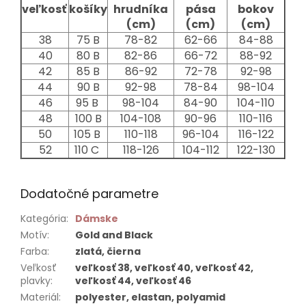
veľkosť
košíky
hrudníka
pása
bokov
(cm)
(cm)
(cm)
38
75 B
78-82
62-66
84-88
40
80 B
82-86
66-72
88-92
42
85 B
86-92
72-78
92-98
44
90 B
92-98
78-84
98-104
46
95 B
98-104
84-90
104-110
48
100 B
104-108
90-96
110-116
50
105 B
110-118
96-104
116-122
52
110 C
118-126
104-112
122-130
Dodatočné parametre
Kategória
:
Dámske
Motív
:
Gold and Black
Farba
:
zlatá, čierna
Veľkosť
veľkosť 38, veľkosť 40, veľkosť 42,
plavky
:
veľkosť 44, veľkosť 46
Materiál
:
polyester, elastan, polyamid