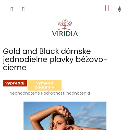
Prejsť
NÁKU
na
obsah
KOŠÍK
Gold and Black dámske
jednodielne plavky béžovo-
čierne
Výpredaj
výmena
zadarmo
Priemerné
Neohodnotené
Podrobnosti hodnotenia
hodnotenie
produktu
je
0,0
z
5