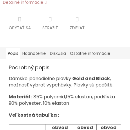
Detailné informácie
OPÝTAŤ SA
STRÁŽIŤ
ZDIEĽAŤ
Popis
Hodnotenie
Diskusia
Ostatné informácie
Podrobný popis
Dámske jednodielne plavky
Gold and Black
,
možnosť vybrať vypchávky. Plavky sú podšité.
Materiál :
85% polyamid,15% elastan, podšívka
90% polyester, 10% elastan
Veľkostná tabuľka :
obvod
obvod
obvod