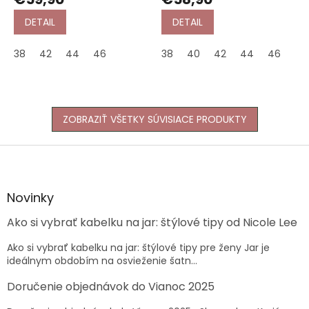
DETAIL
DETAIL
38
42
44
46
38
40
42
44
46
ZOBRAZIŤ VŠETKY SÚVISIACE PRODUKTY
Z
á
p
ä
Novinky
t
Ako si vybrať kabelku na jar: štýlové tipy od Nicole Lee
i
e
Ako si vybrať kabelku na jar: štýlové tipy pre ženy Jar je
ideálnym obdobím na osvieženie šatn...
Doručenie objednávok do Vianoc 2025