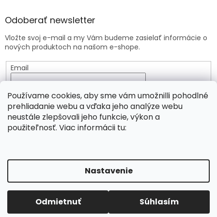
Odoberať newsletter
Vložte svoj e-mail a my Vám budeme zasielať informácie o
nových produktoch na našom e-shope.
Email
Vložením e-mailu súhlasíte s
podmienkami ochrany
Používame cookies, aby sme vám umožnilli pohodlné
osobných údajov
prehliadanie webu a vďaka jeho analýze webu
neustále zlepšovali jeho funkcie, výkon a
PRIHLÁSIŤ SA
použiteľnosť. Viac informácii tu:
Vytvoril Shoptet
Nastavenie
Copyright 2026
Viridia.eu
. Všetky práva vyhradené.
Odmietnuť
Súhlasím
Upraviť nastavenie cookies