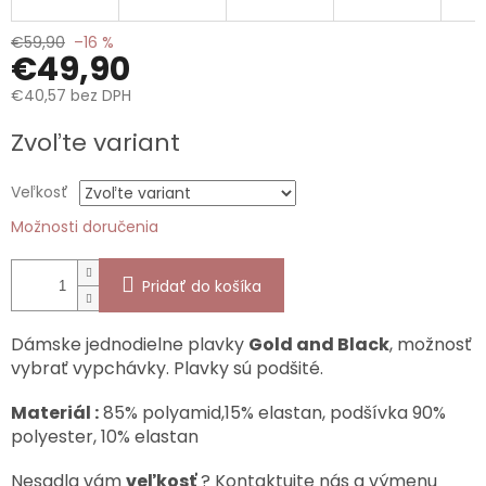
€59,90
–16 %
€49,90
€40,57 bez DPH
Jednotková
Zvoľte variant
cena:
Veľkosť
Možnosti doručenia
Pridať do košíka
Dámske jednodielne plavky
Gold and Black
, možnosť
vybrať vypchávky. Plavky sú podšité.
Materiál :
85% polyamid,15% elastan, podšívka 90%
polyester, 10% elastan
Nesadla vám
veľkosť
? Kontaktujte nás a výmenu