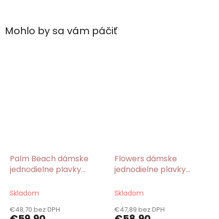
Mohlo by sa vám páčiť
Palm Beach dámske
Flowers dámske
jednodielne plavky
jednodielne plavky
zelené
modré
Skladom
Skladom
€48,70 bez DPH
€47,89 bez DPH
€59,90
€58,90