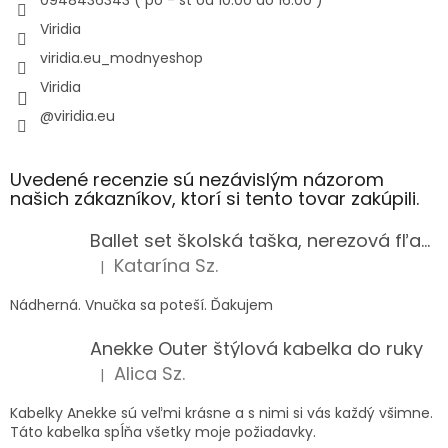
Viridia
viridia.eu_modnyeshop
Viridia
@viridia.eu
Uvedené recenzie sú nezávislým názorom
našich zákazníkov, ktorí si tento tovar zakúpili.
Ballet set školská taška, nerezová fľaša a plný peračník s motívom baletky pre dievča
Katarína Sz.
|
Hodnotenie produktu je 5 z 5 hviezdičiek.
Nádherná. Vnučka sa poteší. Ďakujem
Anekke Outer štýlová kabelka do ruky
Alica Sz.
|
Hodnotenie produktu je 5 z 5 hviezdičiek.
Kabelky Anekke sú veľmi krásne a s nimi si vás každý všimne.
Táto kabelka spĺňa všetky moje požiadavky.