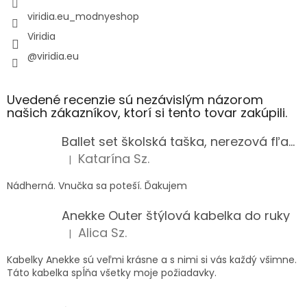
viridia.eu_modnyeshop
Viridia
@viridia.eu
Uvedené recenzie sú nezávislým názorom
našich zákazníkov, ktorí si tento tovar zakúpili.
Ballet set školská taška, nerezová fľaša a plný peračník s motívom baletky pre dievča
Katarína Sz.
|
Hodnotenie produktu je 5 z 5 hviezdičiek.
Nádherná. Vnučka sa poteší. Ďakujem
Anekke Outer štýlová kabelka do ruky
Alica Sz.
|
Hodnotenie produktu je 5 z 5 hviezdičiek.
Kabelky Anekke sú veľmi krásne a s nimi si vás každý všimne.
Táto kabelka spĺňa všetky moje požiadavky.