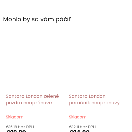
Mohlo by sa vám páčiť
Santoro London zelené
Santoro London
puzdro neoprénové
peračník neoprenový
Autumn Leaves/Gorjuss
Bee Loved/Gorjuss
Skladom
Skladom
€16,18 bez DPH
€12,11 bez DPH