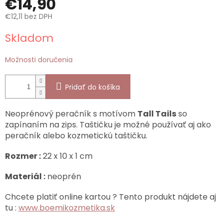
€14,90
€12,11 bez DPH
Jednotková
Skladom
cena:
Možnosti doručenia
Pridať do košíka
Neoprénový peračník s motívom
Tall Tails
so
zapínaním na zips. Taštičku je možné používať aj ako
peračník alebo kozmetickú taštičku.
Rozmer :
22 x 10 x 1 cm
Materiál :
neoprén
Chcete platiť online kartou ? Tento produkt nájdete aj
tu :
www.boemikozmetika.sk