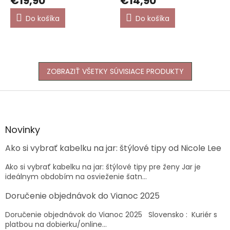
€19,90
€14,90
Do košíka
Do košíka
ZOBRAZIŤ VŠETKY SÚVISIACE PRODUKTY
Z
á
p
ä
Novinky
t
Ako si vybrať kabelku na jar: štýlové tipy od Nicole Lee
i
e
Ako si vybrať kabelku na jar: štýlové tipy pre ženy Jar je
ideálnym obdobím na osvieženie šatn...
Doručenie objednávok do Vianoc 2025
Doručenie objednávok do Vianoc 2025 Slovensko : Kuriér s
platbou na dobierku/online...