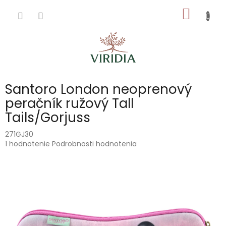
Prejsť
NÁKU
na
obsah
KOŠÍK
Santoro London neoprenový
peračník ružový Tall
Tails/Gorjuss
271GJ30
Priemerné
1 hodnotenie
Podrobnosti hodnotenia
hodnotenie
produktu
je
5,0
z
5
hviezdičiek.