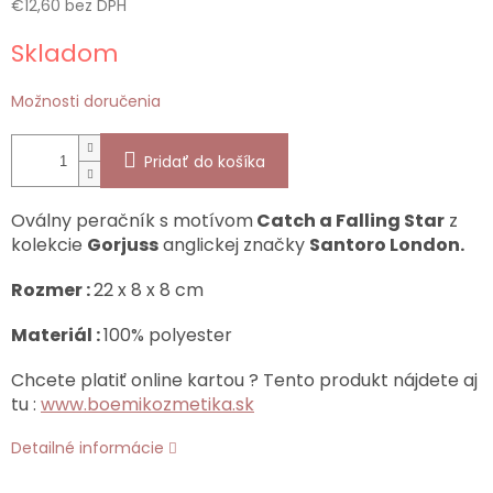
€12,60 bez DPH
Jednotková
Skladom
cena:
Možnosti doručenia
Pridať do košíka
Oválny peračník s motívom
Catch a Falling Star
z
kolekcie
Gorjuss
anglickej značky
Santoro London.
Rozmer :
22 x 8 x 8 cm
Materiál :
100% polyester
Chcete platiť online kartou ? Tento produkt nájdete aj
tu :
www.boemikozmetika.sk
Detailné informácie