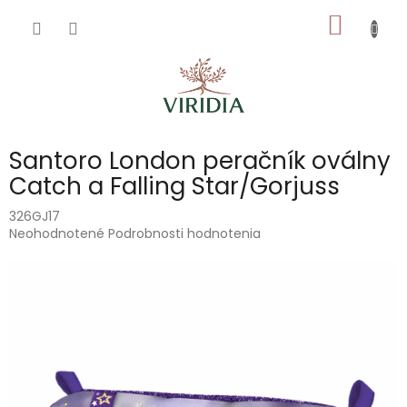
Prejsť
NÁKU
na
obsah
KOŠÍK
Santoro London peračník oválny
Catch a Falling Star/Gorjuss
326GJ17
Priemerné
Neohodnotené
Podrobnosti hodnotenia
hodnotenie
produktu
je
0,0
z
5
hviezdičiek.