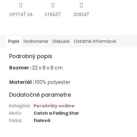
OPÝTAŤ SA
STRÁŽIŤ
ZDIEĽAŤ
Popis
Hodnotenie
Diskusia
Ostatné informácie
Podrobný popis
Rozmer :
22 x 8 x 8 cm
Materiál :
100% polyester
Dodatočné parametre
Kategória
:
Peračníky oválne
Motív
:
Catch a Falling Star
Farba
:
fialová