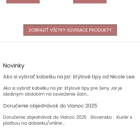
ZOBRAZIŤ VŠETKY SÚVISIACE PRODUKTY
Z
á
p
ä
Novinky
t
Ako si vybrať kabelku na jar: štýlové tipy od Nicole Lee
i
e
Ako si vybrať kabelku na jar: štýlové tipy pre ženy Jar je
ideálnym obdobím na osvieženie šatn...
Doručenie objednávok do Vianoc 2025
Doručenie objednávok do Vianoc 2025 Slovensko : Kuriér s
platbou na dobierku/online...