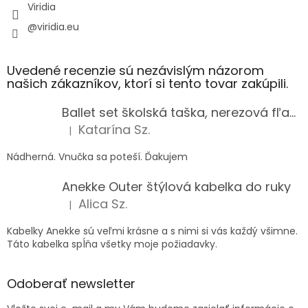
Viridia
@viridia.eu
Uvedené recenzie sú nezávislým názorom
našich zákazníkov, ktorí si tento tovar zakúpili.
Ballet set školská taška, nerezová fľaša a plný peračník s motívom baletky pre dievča
Katarína Sz.
|
Hodnotenie produktu je 5 z 5 hviezdičiek.
Nádherná. Vnučka sa poteší. Ďakujem
Anekke Outer štýlová kabelka do ruky
Alica Sz.
|
Hodnotenie produktu je 5 z 5 hviezdičiek.
Kabelky Anekke sú veľmi krásne a s nimi si vás každý všimne.
Táto kabelka spĺňa všetky moje požiadavky.
Odoberať newsletter