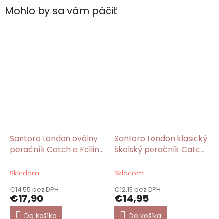
Mohlo by sa vám páčiť
Santoro London oválny
Santoro London klasický
peračník Catch a Falling
školský peračník Catch
Star/Gorjuss
a Falling Star/Gorjuss
Skladom
Skladom
€14,55 bez DPH
€12,15 bez DPH
€17,90
€14,95
Do košíka
Do košíka