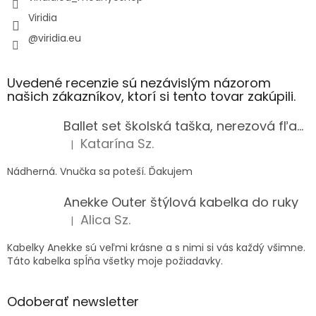
Viridia
@viridia.eu
Uvedené recenzie sú nezávislým názorom
našich zákazníkov, ktorí si tento tovar zakúpili.
Ballet set školská taška, nerezová fľaša a plný peračník s motívom baletky pre dievča
Katarína Sz.
|
Hodnotenie produktu je 5 z 5 hviezdičiek.
Nádherná. Vnučka sa poteší. Ďakujem
Anekke Outer štýlová kabelka do ruky
Alica Sz.
|
Hodnotenie produktu je 5 z 5 hviezdičiek.
Kabelky Anekke sú veľmi krásne a s nimi si vás každý všimne.
Táto kabelka spĺňa všetky moje požiadavky.
Odoberať newsletter