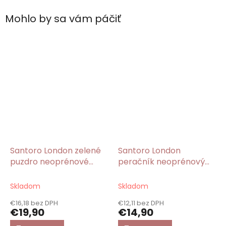
Mohlo by sa vám páčiť
Santoro London zelené
Santoro London
puzdro neoprénové
peračník neoprénový
Autumn Leaves/Gorjuss
Bubble Fairy/Gorjuss
Skladom
Skladom
€16,18 bez DPH
€12,11 bez DPH
€19,90
€14,90