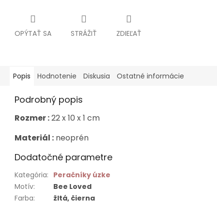
OPÝTAŤ SA
STRÁŽIŤ
ZDIEĽAŤ
Popis
Hodnotenie
Diskusia
Ostatné informácie
Podrobný popis
Rozmer :
22 x 10 x 1 cm
Materiál :
neoprén
Dodatočné parametre
Kategória
:
Peračníky úzke
Motív
:
Bee Loved
Farba
:
žltá, čierna