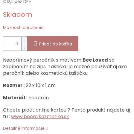
€12,11 bez DPH
Jednotková
Skladom
cena:
Možnosti doručenia
Pridať do košíka
Neoprénový peračník s motívom
Bee Loved
so
zapínaním na zips. Taštičku je možné používať aj ako
peračník alebo kozmetickú taštičku.
Rozmer :
22 x 10 x 1 cm
Materiál :
neoprén
Chcete platiť online kartou ? Tento produkt nájdete aj
tu :
www.boemikozmetika.sk
Detailné informácie