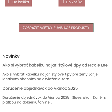
Do košíka
Do košíka
ZOBRAZIŤ VŠETKY SÚVISIACE PRODUKTY
Z
á
p
ä
Novinky
t
Ako si vybrať kabelku na jar: štýlové tipy od Nicole Lee
i
e
Ako si vybrať kabelku na jar: štýlové tipy pre ženy Jar je
ideálnym obdobím na osvieženie šatn...
Doručenie objednávok do Vianoc 2025
Doručenie objednávok do Vianoc 2025 Slovensko : Kuriér s
platbou na dobierku/online...