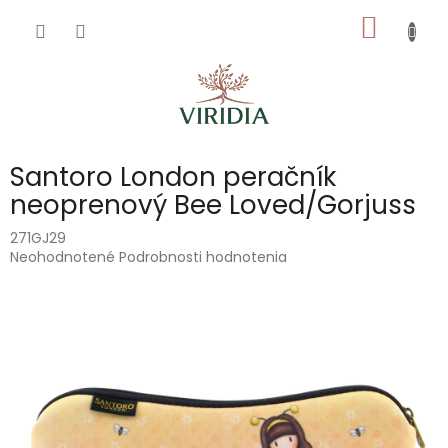
Prejsť
NÁKU
na
obsah
KOŠÍK
Santoro London peračník
neoprenový Bee Loved/Gorjuss
271GJ29
Priemerné
Neohodnotené
Podrobnosti hodnotenia
hodnotenie
produktu
je
0,0
z
5
hviezdičiek.