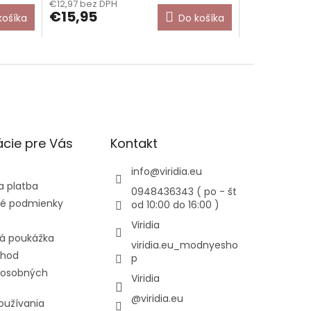
€12,97 bez DPH
€15,95
košíka
Do košíka
cie pre Vás
Kontakt
info
@
viridia.eu
a platba
0948436343 ( po - št
é podmienky
od 10:00 do 16:00 )
Viridia
á poukážka
viridia.eu_modnyesho
chod
p
 osobných
Viridia
@viridia.eu
oužívania