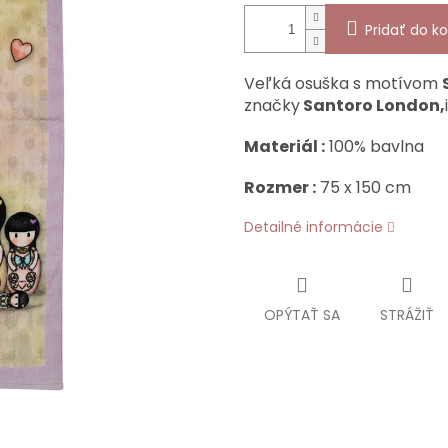
Pridať do ko
Veľká osuška s motívom
značky
Santoro London,
Materiál :
100% bavlna
Rozmer :
75 x 150 cm
Detailné informácie
OPÝTAŤ SA
STRÁŽIŤ