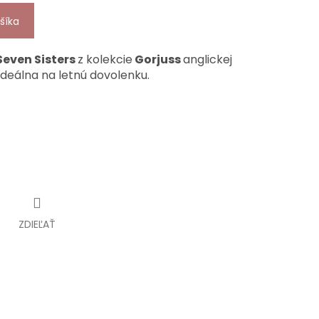
šíka
Seven Sisters
z kolekcie
Gorjuss
anglickej
ideálna na letnú dovolenku.
ZDIEĽAŤ