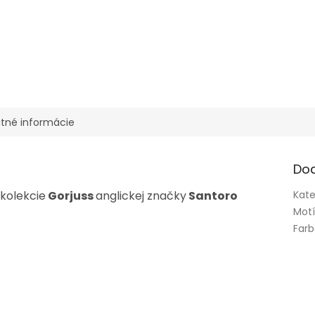
tné informácie
Do
 kolekcie
Gorjuss
anglickej značky
Santoro
Kate
Mot
Far