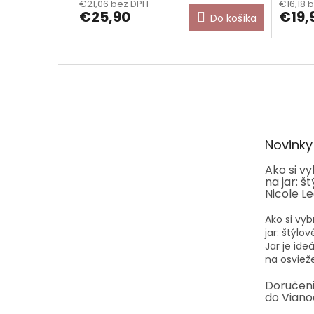
€21,06 bez DPH
€16,18 
€25,90
€19,
Do košíka
Z
á
p
ä
t
Novinky
i
e
Ako si v
na jar: š
Nicole L
Ako si vyb
jar: štýlo
Jar je id
na osvieže
Doručen
do Viano