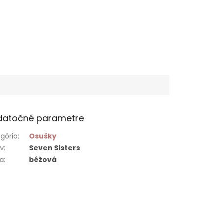
datočné parametre
gória
:
Osušky
ív
:
Seven Sisters
ba
:
béžová