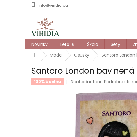
Prejsť
info@viridia.eu
na
obsah
Novinky
Leto ☀️
Škola
Sety
Z
Domov
Móda
Osušky
Santoro London 
Santoro London bavlnená 
Priemerné
Neohodnotené
Podrobnosti ho
100% bavlna
hodnotenie
produktu
je
0,0
z
5
hviezdičiek.