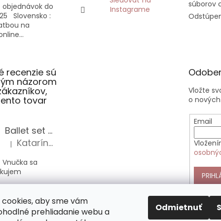
súborov 
 objednávok do
Instagrame
25 Slovensko :
Odstúpen
latbou na
nline...
 recenzie sú
Odober
slým názorom
zákazníkov,
Vložte s
 tento tovar
o nových
Email
Ballet set školská taška, nerezová fľaša a plný peračník s motívom baletky pre dievča
Katarína Sz.
Vložení
|
Hodnotenie produktu je 5 z 5 hviezdičiek.
osobný
 Vnučka sa
akujem
PRIHL
Anekke Outer štýlová kabelka do ruky
 cookies, aby sme vám
Alica Sz.
|
Odmietnuť
Hodnotenie produktu je 5 z 5 hviezdičiek.
pohodlné prehliadanie webu a