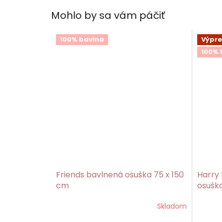
Mohlo by sa vám páčiť
100% bavlna
Výpre
100% 
Friends bavlnená osuška 75 x 150
Harry
cm
osuška
Skladom