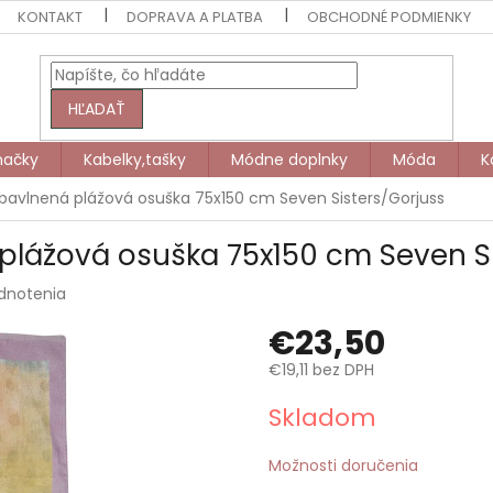
KONTAKT
DOPRAVA A PLATBA
OBCHODNÉ PODMIENKY
HĽADAŤ
načky
Kabelky,tašky
Módne doplnky
Móda
K
bavlnená plážová osuška 75x150 cm Seven Sisters/Gorjuss
plážová osuška 75x150 cm Seven Si
dnotenia
€23,50
€19,11 bez DPH
Jednotková
Skladom
cena:
Možnosti doručenia