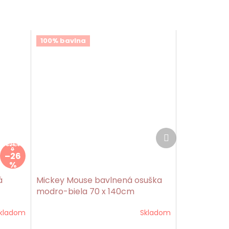
100% bavlna
Ďalší
produkt
€26,9
0
–26
%
á
Mickey Mouse bavlnená osuška
modro-biela 70 x 140cm
kladom
Skladom