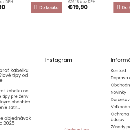
bez DPH
€16,18 bez DPH
90
€19,90
Do košíka
Do 
Instagram
Informá
ybrať kabelku
Kontakt
týlové tipy od
Doprava 
ee
Obchodn
rať kabelku na
Novinky
vé tipy pre ženy
Darčekov
eálnym obdobím
Veľkoob
nie šatn...
Ochrana
ie objednávok
údajov
c 2025
Zásady p
Sledovať na