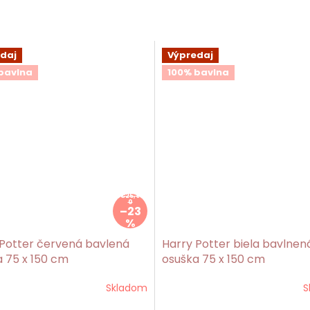
daj
Výpredaj
bavlna
100% bavlna
€25,9
0
–23
%
 Potter červená bavlená
Harry Potter biela bavlnen
 75 x 150 cm
osuška 75 x 150 cm
Skladom
S