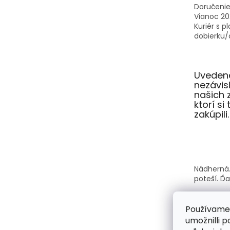
Doručenie
Vianoc 20
Kuriér s p
dobierku/o
Uvedené
nezávi
našich 
ktorí si
zakúpili.
Nádherná.
poteší. Ď
Používame
umožnilli 