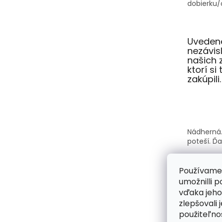
dobierku/o
Uvedené
nezávi
našich 
ktorí si
zakúpili.
Nádherná.
poteší. Ď
Používame
umožnilli 
vďaka jeho
Kabelky A
zlepšovali 
krásne a s
použiteľnos
každý vši