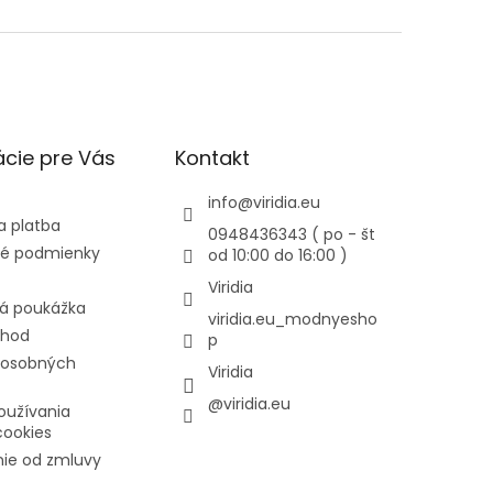
cie pre Vás
Kontakt
info
@
viridia.eu
a platba
0948436343 ( po - št
é podmienky
od 10:00 do 16:00 )
Viridia
á poukážka
viridia.eu_modnyesho
chod
p
 osobných
Viridia
@viridia.eu
oužívania
cookies
ie od zmluvy