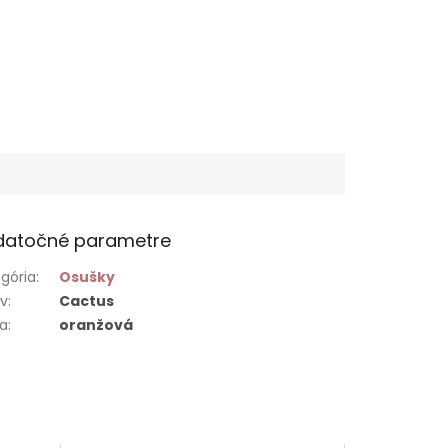
datočné parametre
gória
:
Osušky
ív
:
Cactus
ba
:
oranžová