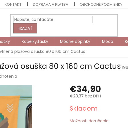
KONTAKT
DOPRAVA A PLATBA
OBCHODNÉ PODMIENKY
HĽADAŤ
načky
Kabelky,tašky
Módne doplnky
Móda
K
vlnená plážová osuška 80 x 160 cm Cactus
ážová osuška 80 x 160 cm Cactus
196
dnotenia
€34,90
€28,37 bez DPH
Jednotková
Skladom
cena:
Možnosti doručenia