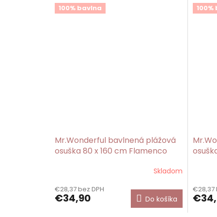
100% bavlna
100% 
Mr.Wonderful bavlnená plážová
Mr.Wo
osuška 80 x 160 cm Flamenco
osuška
Skladom
€28,37 bez DPH
€28,37
€34,90
€34,
Do košíka