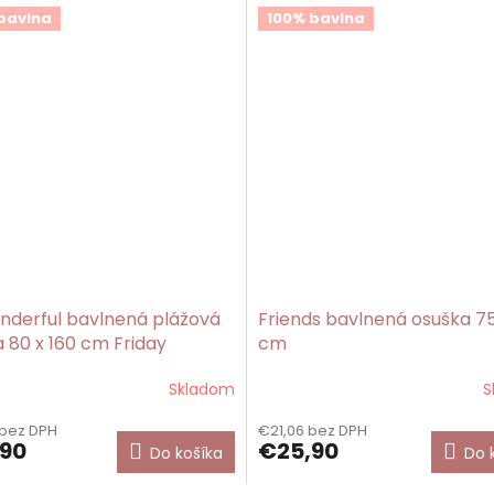
bavlna
100% bavlna
nderful bavlnená plážová
Friends bavlnená osuška 75
 80 x 160 cm Friday
cm
Skladom
S
 bez DPH
€21,06 bez DPH
90
€25,90
Do košíka
Do 