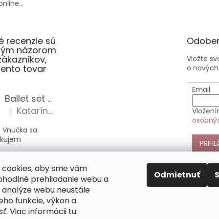
nline...
 recenzie sú
Odober
slým názorom
zákazníkov,
Vložte s
 tento tovar
o nových
Email
Ballet set školská taška, nerezová fľaša a plný peračník s motívom baletky pre dievča
Katarína Sz.
Vložení
|
Hodnotenie produktu je 5 z 5 hviezdičiek.
osobný
 Vnučka sa
akujem
PRIHL
Anekke Outer štýlová kabelka do ruky
 cookies, aby sme vám
Alica Sz.
|
Odmietnuť
Hodnotenie produktu je 5 z 5 hviezdičiek.
pohodlné prehliadanie webu a
 analýze webu neustále
nekke sú veľmi
jeho funkcie, výkon a
 nimi si vás
ť. Viac informácii tu:
mne. Táto