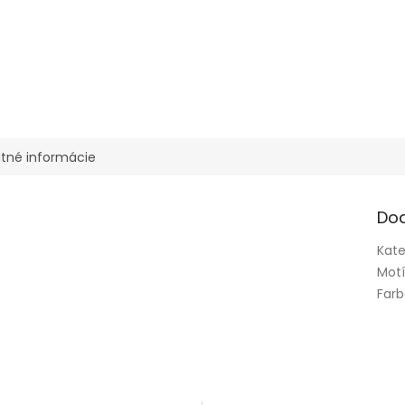
tné informácie
Do
Kate
Mot
Far