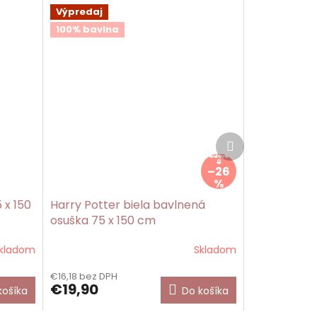
Výpredaj
100% bavlna
Ďalší
produkt
€26,9
0
–26
%
 x 150
Harry Potter biela bavlnená
osuška 75 x 150 cm
kladom
Skladom
€16,18 bez DPH
€19,90
košíka
Do košíka