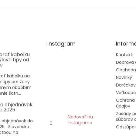
Instagram
Informá
ybrať kabelku
Kontakt
týlové tipy od
Doprava 
ee
Obchodn
rať kabelku na
Novinky
vé tipy pre ženy
Darčekov
eálnym obdobím
Veľkoob
nie šatn...
Ochrana
ie objednávok
údajov
c 2025
Zásady p
Sledovať na
súborov 
 objednávok do
Instagrame
25 Slovensko :
Odstúpen
latbou na