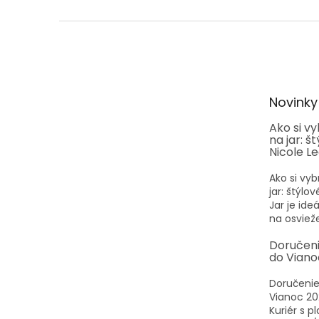
Z
á
p
ä
t
Novinky
i
e
Ako si v
na jar: š
Nicole L
Ako si vyb
jar: štýlo
Jar je id
na osvieže
Doručen
do Viano
Doručenie
Vianoc 20
Kuriér s p