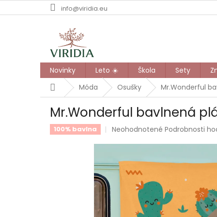
Prejsť
info@viridia.eu
na
obsah
Novinky
Leto ☀️
Škola
Sety
Z
Domov
Móda
Osušky
Mr.Wonderful ba
Mr.Wonderful bavlnená pl
Priemerné
Neohodnotené
Podrobnosti ho
100% bavlna
hodnotenie
produktu
je
0,0
z
5
hviezdičiek.