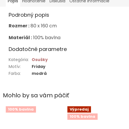
Popis
Hodnotenie
Diskusia
Ostatné informácie
Podrobný popis
Rozmer :
80 x 160 cm
Materiál :
100% bavlna
Dodatočné parametre
Kategória
:
Osušky
Motív
:
Friday
Farba
:
modrá
Mohlo by sa vám páčiť
100% bavlna
Výpredaj
100% bavlna