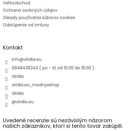
Veľkoobchod
Ochrana osobných údajov
Zásady používania súborov cookies
Odstúpenie od zmluvy
Kontakt
info
@
viridia.eu
0948436343 ( po - št od 10:00 do 16:00 )
Viridia
viridia.eu_modnyeshop
Viridia
@viridia.eu
Uvedené recenzie sú nezávislým názorom
našich zákazníkov, ktorí si tento tovar zakúpili.