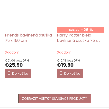
–26 %
€26,90
Friends bavlnená osuška
Harry Potter biela
75 x 150 cm
bavlnená osuška 75 x
150 cm
Skladom
Skladom
€21,06 bez DPH
€16,18 bez DPH
€25,90
€19,90
Do košíka
Do košíka
ZOBRAZIŤ VŠETKY SÚVISIACE PRODUKTY