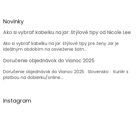
Z
á
p
ä
Novinky
t
Ako si vybrať kabelku na jar: štýlové tipy od Nicole Lee
i
e
Ako si vybrať kabelku na jar: štýlové tipy pre ženy Jar je
ideálnym obdobím na osvieženie šatn...
Doručenie objednávok do Vianoc 2025
Doručenie objednávok do Vianoc 2025 Slovensko : Kuriér s
platbou na dobierku/online...
Instagram