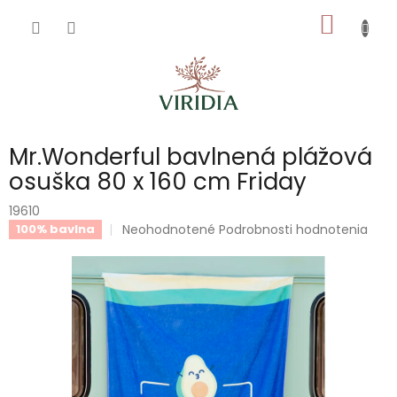
Prejsť
NÁKU
na
obsah
KOŠÍK
Mr.Wonderful bavlnená plážová
osuška 80 x 160 cm Friday
19610
Priemerné
Neohodnotené
Podrobnosti hodnotenia
100% bavlna
hodnotenie
produktu
je
0,0
z
5
hviezdičiek.