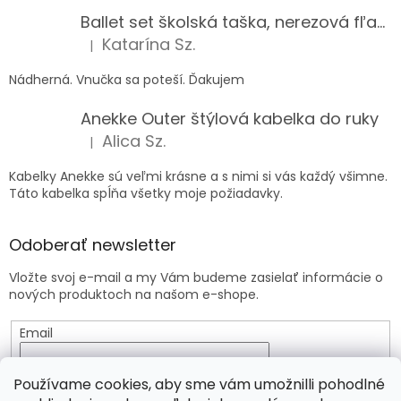
Ballet set školská taška, nerezová fľaša a plný peračník s motívom baletky pre dievča
Katarína Sz.
|
Hodnotenie produktu je 5 z 5 hviezdičiek.
Nádherná. Vnučka sa poteší. Ďakujem
Anekke Outer štýlová kabelka do ruky
Alica Sz.
|
Hodnotenie produktu je 5 z 5 hviezdičiek.
Kabelky Anekke sú veľmi krásne a s nimi si vás každý všimne.
Táto kabelka spĺňa všetky moje požiadavky.
Odoberať newsletter
Vložte svoj e-mail a my Vám budeme zasielať informácie o
nových produktoch na našom e-shope.
Email
Vložením e-mailu súhlasíte s
podmienkami ochrany
Používame cookies, aby sme vám umožnilli pohodlné
osobných údajov