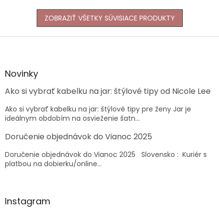
ZOBRAZIŤ VŠETKY SÚVISIACE PRODUKTY
Z
á
p
ä
Novinky
t
Ako si vybrať kabelku na jar: štýlové tipy od Nicole Lee
i
e
Ako si vybrať kabelku na jar: štýlové tipy pre ženy Jar je
ideálnym obdobím na osvieženie šatn...
Doručenie objednávok do Vianoc 2025
Doručenie objednávok do Vianoc 2025 Slovensko : Kuriér s
platbou na dobierku/online...
Instagram