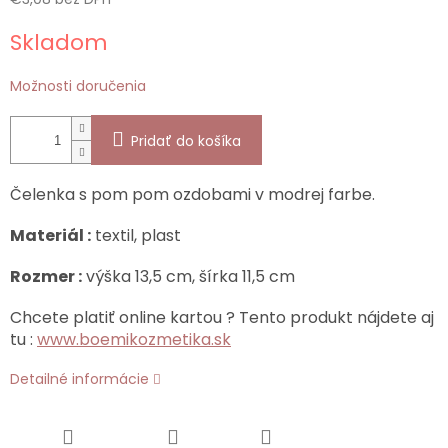
Jednotková
Skladom
cena:
Možnosti doručenia
Pridať do košíka
Čelenka s pom pom ozdobami v modrej farbe.
Materiál :
textil, plast
Rozmer :
výška 13,5 cm, šírka 11,5 cm
Chcete platiť online kartou ? Tento produkt nájdete aj
tu :
www.boemikozmetika.sk
Detailné informácie