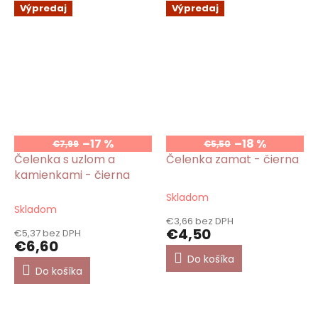
Výpredaj
Výpredaj
–17 %
–18 %
€7,99
€5,50
Čelenka s uzlom a
Čelenka zamat - čierna
kamienkami - čierna
Skladom
Priemerné
Skladom
hodnotenie
€3,66 bez DPH
produktu
€4,50
€5,37 bez DPH
je
€6,60
5,0
Do košíka
z
Do košíka
5
hviezdičiek.