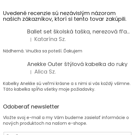
Uvedené recenzie sú nezávislým názorom
našich zákazníkov, ktorí si tento tovar zakúpili.
Ballet set školská taška, nerezová fľaša a plný peračník s motívom baletky pre dievča
Katarína Sz.
|
Hodnotenie produktu je 5 z 5 hviezdičiek.
Nádherná. Vnučka sa poteší. Ďakujem
Anekke Outer štýlová kabelka do ruky
Alica Sz.
|
Hodnotenie produktu je 5 z 5 hviezdičiek.
Kabelky Anekke sú veľmi krásne a s nimi si vás každý všimne.
Táto kabelka spĺňa všetky moje požiadavky.
Odoberať newsletter
Vložte svoj e-mail a my Vám budeme zasielať informácie o
nových produktoch na našom e-shope.