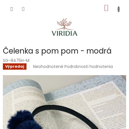
Prejsť
NÁKU
na
obsah
KOŠÍK
Čelenka s pom pom - modrá
SG-8475H-M
Priemerné
Neohodnotené
Podrobnosti hodnotenia
Výpredaj
hodnotenie
produktu
je
0,0
z
5
hviezdičiek.