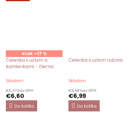
–17 %
€7,99
Čelenka s uzlom a
Čelenka s uzlom ružová
kamienkami - čierna
Skladom
Skladom
€5,37 bez DPH
€5,68 bez DPH
€6,60
€6,99
Do košíka
Do košíka