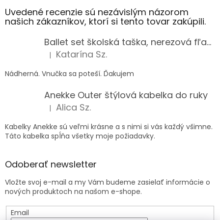
Uvedené recenzie sú nezávislým názorom
našich zákazníkov, ktorí si tento tovar zakúpili.
Ballet set školská taška, nerezová fľaša a plný peračník s motívom baletky pre dievča
Katarína Sz.
|
Hodnotenie produktu je 5 z 5 hviezdičiek.
Nádherná. Vnučka sa poteší. Ďakujem
Anekke Outer štýlová kabelka do ruky
Alica Sz.
|
Hodnotenie produktu je 5 z 5 hviezdičiek.
Kabelky Anekke sú veľmi krásne a s nimi si vás každý všimne.
Táto kabelka spĺňa všetky moje požiadavky.
Odoberať newsletter
Vložte svoj e-mail a my Vám budeme zasielať informácie o
nových produktoch na našom e-shope.
Email