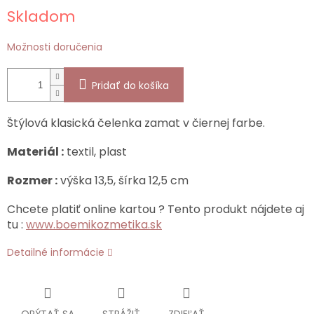
Jednotková
Skladom
cena:
Možnosti doručenia
Pridať do košíka
Štýlová klasická čelenka zamat v čiernej farbe.
Materiál :
textil, plast
Rozmer :
výška 13,5, šírka 12,5 cm
Chcete platiť online kartou ? Tento produkt nájdete aj
tu :
www.boemikozmetika.sk
Detailné informácie