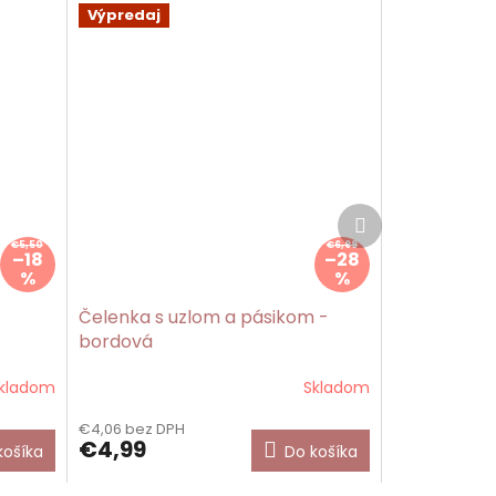
Výpredaj
Ďalší
produkt
€5,50
€6,99
–18
–28
%
%
Čelenka s uzlom a pásikom -
bordová
kladom
Skladom
€4,06 bez DPH
€4,99
košíka
Do košíka