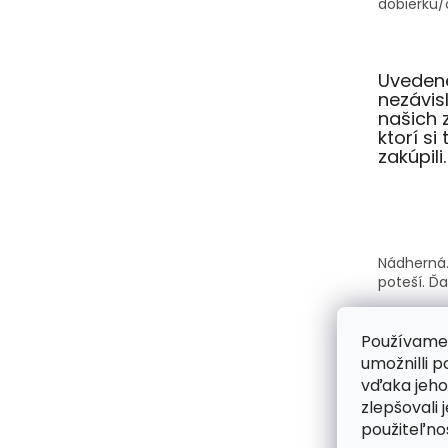
dobierku/o
Uvedené
nezávi
našich 
ktorí si
zakúpili.
Nádherná.
poteší. Ď
Používame
umožnilli 
vďaka jeho
Kabelky A
zlepšovali 
krásne a s
použiteľnos
každý vši
kabelka s