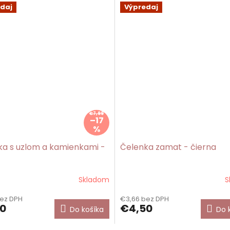
daj
Výpredaj
€7,99
–17
%
ka s uzlom a kamienkami -
Čelenka zamat - čierna
Skladom
S
Priemerné
hodnotenie
bez DPH
€3,66 bez DPH
produktu
0
€4,50
Do košíka
Do 
je
5,0
z