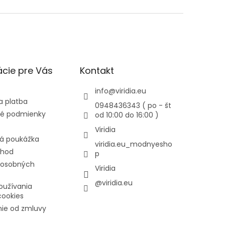
cie pre Vás
Kontakt
info
@
viridia.eu
a platba
0948436343 ( po - št
é podmienky
od 10:00 do 16:00 )
Viridia
á poukážka
viridia.eu_modnyesho
chod
p
 osobných
Viridia
@viridia.eu
oužívania
cookies
ie od zmluvy