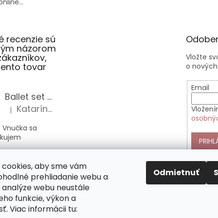
nline...
 recenzie sú
Odober
slým názorom
zákazníkov,
Vložte s
 tento tovar
o nových
Email
Ballet set školská taška, nerezová fľaša a plný peračník s motívom baletky pre dievča
Katarína Sz.
Vložení
|
Hodnotenie produktu je 5 z 5 hviezdičiek.
osobný
 Vnučka sa
akujem
PRIHL
Anekke Outer štýlová kabelka do ruky
 cookies, aby sme vám
Alica Sz.
|
Odmietnuť
Hodnotenie produktu je 5 z 5 hviezdičiek.
pohodlné prehliadanie webu a
 analýze webu neustále
nekke sú veľmi
jeho funkcie, výkon a
 nimi si vás
ť. Viac informácii tu:
mne. Táto
pĺňa všetky moje