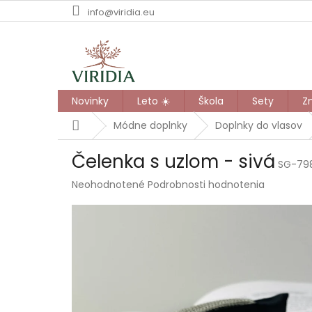
Prejsť
info@viridia.eu
na
obsah
Novinky
Leto ☀️
Škola
Sety
Z
Domov
Módne doplnky
Doplnky do vlasov
Čelenka s uzlom - sivá
SG-79
Priemerné
Neohodnotené
Podrobnosti hodnotenia
hodnotenie
produktu
je
0,0
z
5
hviezdičiek.