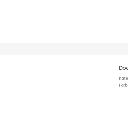
Do
Kate
Far