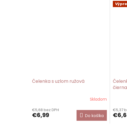
Výpre
Čelenka s uzlom ružová
Čelen
čierna
Skladom
€5,68 bez DPH
€5,37 
€6,99
€6,6
Do košíka