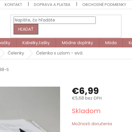
KONTAKT
DOPRAVA A PLATBA
OBCHODNÉ PODMIENKY
HĽADAŤ
načky
Kabelky,tašky
Módne doplnky
Móda
K
Čelenky
Čelenka s uzlom - sivá
88-S
€6,99
€5,68 bez DPH
Jednotková
Skladom
cena:
Možnosti doručenia