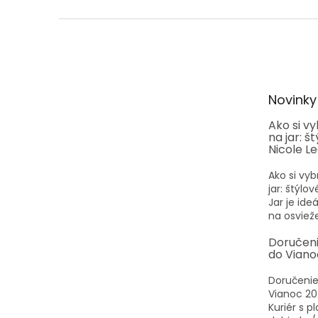
Z
á
p
ä
t
Novinky
i
e
Ako si v
na jar: š
Nicole L
Ako si vyb
jar: štýlo
Jar je id
na osvieže
Doručen
do Viano
Doručenie
Vianoc 20
Kuriér s p