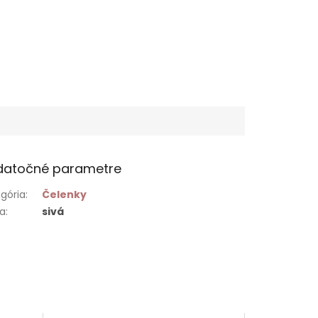
datočné parametre
gória
:
Čelenky
ba
:
sivá