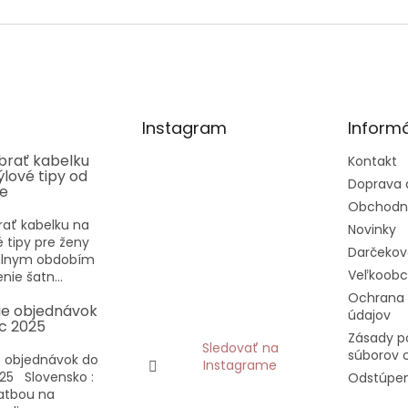
5
hviezdičiek.
Instagram
Informá
ybrať kabelku
Kontakt
týlové tipy od
Doprava 
ee
Obchodn
rať kabelku na
Novinky
vé tipy pre ženy
Darčekov
eálnym obdobím
Veľkoob
nie šatn...
Ochrana
ie objednávok
údajov
c 2025
Zásady p
Sledovať na
súborov 
 objednávok do
Instagrame
25 Slovensko :
Odstúpen
latbou na