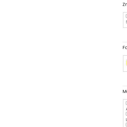
Z
F
M