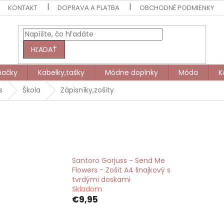
KONTAKT
DOPRAVA A PLATBA
OBCHODNÉ PODMIENKY
HĽADAŤ
načky
Kabelky,tašky
Módne doplnky
Móda
K
s
Škola
Zápisníky,zošity
Santoro Gorjuss - Send Me
Flowers - Zošit A4 linajkový s
tvrdými doskami
Skladom
€9,95