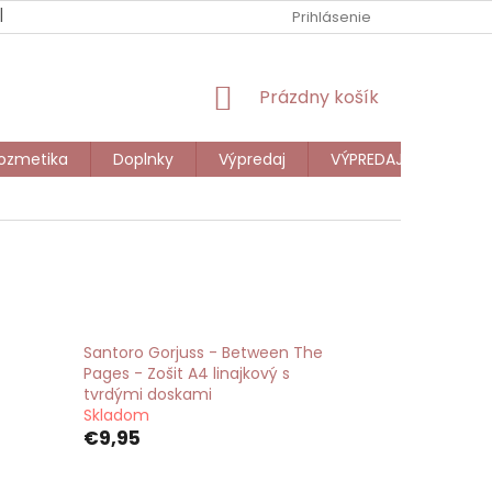
NOVINKY
DARČEKOVÁ POUKÁŽKA
Prihlásenie
VEĽKOOBCHOD
NÁKUPNÝ
Prázdny košík
KOŠÍK
ozmetika
Doplnky
Výpredaj
VÝPREDAJ DETI
Santoro Gorjuss - Between The
Pages - Zošit A4 linajkový s
tvrdými doskami
Skladom
€9,95