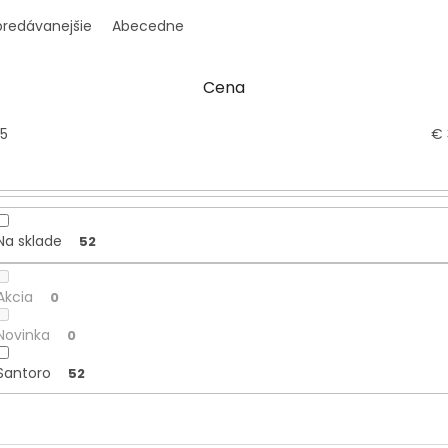
predávanejšie
Abecedne
Cena
5
€
Na sklade
52
Akcia
0
Novinka
0
Santoro
52