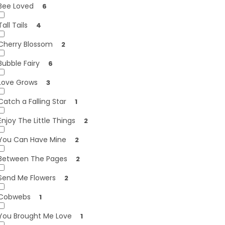
Bee Loved
6
Tall Tails
4
Cherry Blossom
2
Bubble Fairy
6
Love Grows
3
Catch a Falling Star
1
Enjoy The Little Things
2
You Can Have Mine
2
Between The Pages
2
Send Me Flowers
2
Cobwebs
1
You Brought Me Love
1