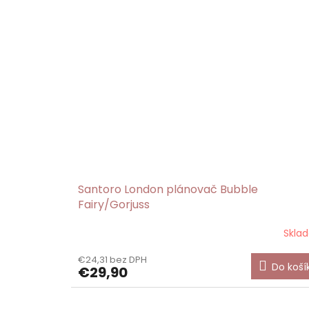
Santoro London plánovač Bubble
Fairy/Gorjuss
Skla
€24,31 bez DPH
Do koší
€29,90