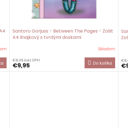
 A4
Santoro Gorjuss - Between The Pages - Zošit
San
A4 linajkový s tvrdými doskami
Zoš
dom
Skladom
€8,09 bez DPH
€8,
ka
Do košíka
€9,95
€9