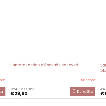
Santoro London plánovač Bee Loved
Sa
bl
dom
Skladom
€24,31 bez DPH
€9,
ka
Do košíka
€29,90
€1