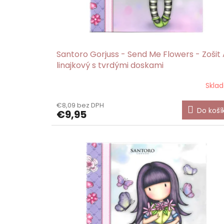
v
Santoro Gorjuss - Send Me Flowers - Zošit
linajkový s tvrdými doskami
Skla
€8,09 bez DPH
Do koší
€9,95