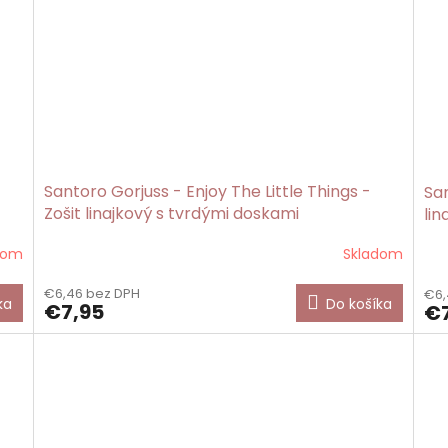
Santoro Gorjuss - Enjoy The Little Things -
Sa
Zošit linajkový s tvrdými doskami
lin
dom
Skladom
Pri
hod
€6,46 bez DPH
€6,
pro
ka
Do košíka
€7,95
€7
je
5,0
z
5
hvi