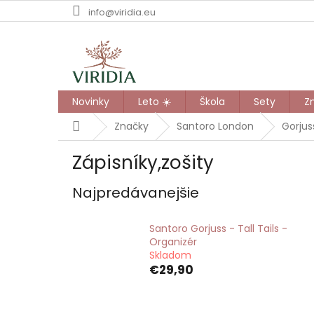
Prejsť
info@viridia.eu
na
obsah
Novinky
Leto ☀️
Škola
Sety
Z
Domov
Značky
Santoro London
Gorjus
Zápisníky,zošity
Najpredávanejšie
Santoro Gorjuss - Tall Tails -
Organizér
Skladom
€29,90