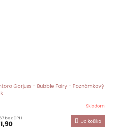
ntoro Gorjuss - Bubble Fairy - Poznámkový
ok
Skladom
67 bez DPH
Do košíka
1,90