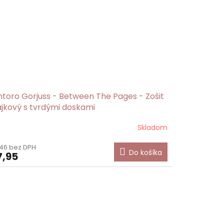
ntoro Gorjuss - Between The Pages - Zošit
ajkový s tvrdými doskami
Skladom
emerné
notenie
46 bez DPH
duktu
Do košíka
,95
ezdičiek.