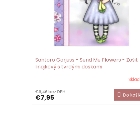
Santoro Gorjuss - Send Me Flowers - Zošit
linajkový s tvrdými doskami
Skla
€6,46 bez DPH
Do koší
€7,95