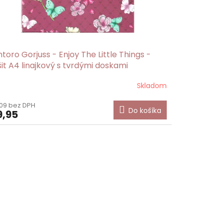
toro Gorjuss - Enjoy The Little Things -
it A4 linajkový s tvrdými doskami
Skladom
09 bez DPH
Do košíka
,95