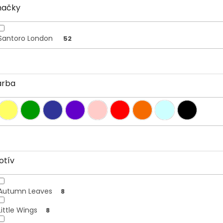
načky
Santoro London
52
arba
otív
Autumn Leaves
8
Little Wings
8