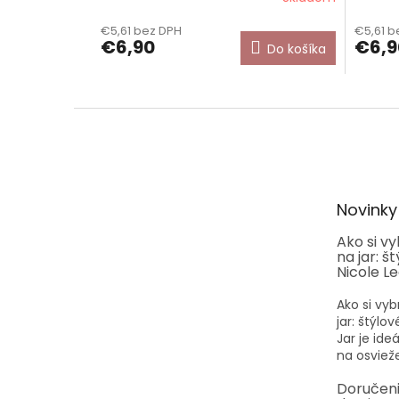
€5,61 bez DPH
€5,61 b
€6,90
€6,9
Do košíka
Z
á
p
ä
t
Novinky
i
e
Ako si v
na jar: š
Nicole L
Ako si vyb
jar: štýlo
Jar je id
na osvieže
Doručen