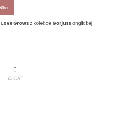
šíka
m
Love Grows
z kolekce
Gorjuss
anglickej
ZDIEĽAŤ