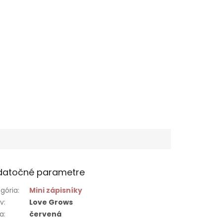
datočné parametre
gória
:
Mini zápisníky
ív
:
Love Grows
ba
:
červená