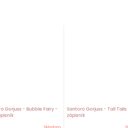
o Gorjuss - Bubble Fairy -
Santoro Gorjuss - Tall Tails 
ápisník
zápisník
Skladom
S