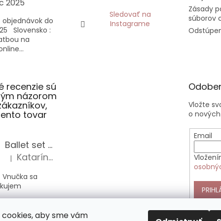
c 2025
Zásady p
Sledovať na
súborov 
 objednávok do
Instagrame
25 Slovensko :
Odstúpen
latbou na
nline...
 recenzie sú
Odober
slým názorom
zákazníkov,
Vložte s
 tento tovar
o nových
Email
Ballet set školská taška, nerezová fľaša a plný peračník s motívom baletky pre dievča
Katarína Sz.
Vložení
|
Hodnotenie produktu je 5 z 5 hviezdičiek.
osobný
 Vnučka sa
akujem
PRIHL
Anekke Outer štýlová kabelka do ruky
 cookies, aby sme vám
Alica Sz.
|