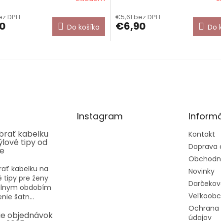
ez DPH
€5,61 bez DPH
0
€6,90
Do košíka
Do 
Instagram
Informá
ybrať kabelku
Kontakt
týlové tipy od
Doprava 
ee
Obchodn
rať kabelku na
Novinky
vé tipy pre ženy
Darčekov
eálnym obdobím
Veľkoob
nie šatn...
Ochrana
ie objednávok
údajov