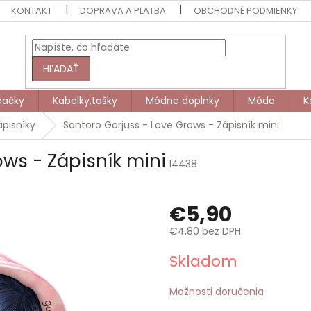
KONTAKT
DOPRAVA A PLATBA
OBCHODNÉ PODMIENKY
HĽADAŤ
načky
Kabelky,tašky
Módne doplnky
Móda
K
ápisníky
Santoro Gorjuss - Love Grows - Zápisník mini
ows - Zápisník mini
14438
€5,90
€4,80 bez DPH
Jednotková
Skladom
cena:
Možnosti doručenia