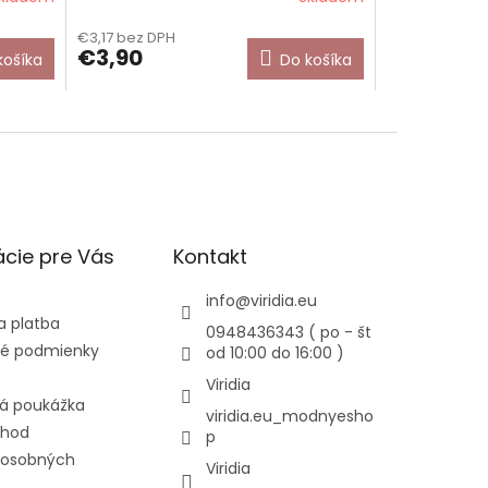
€3,17 bez DPH
€3,90
košíka
Do košíka
cie pre Vás
Kontakt
info
@
viridia.eu
a platba
0948436343 ( po - št
é podmienky
od 10:00 do 16:00 )
Viridia
á poukážka
viridia.eu_modnyesho
chod
p
 osobných
Viridia