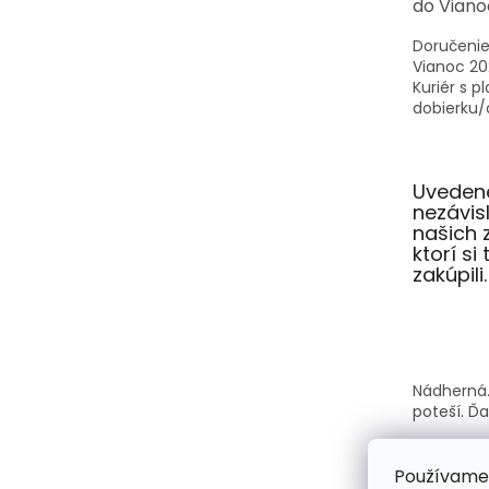
do Viano
Doručenie
Vianoc 20
Kuriér s p
dobierku/o
Uvedené
nezávi
našich 
ktorí si
zakúpili.
Nádherná.
poteší. Ď
Používame