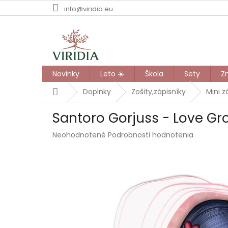
Prejsť
info@viridia.eu
na
obsah
Novinky
Leto ☀️
Škola
Sety
Z
Domov
Doplnky
Zošity,zápisníky
Mini z
Santoro Gorjuss - Love Gr
Priemerné
Neohodnotené
Podrobnosti hodnotenia
hodnotenie
produktu
je
0,0
z
5
hviezdičiek.