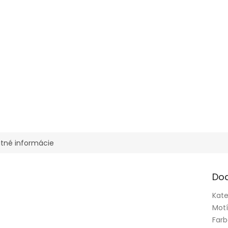
tné informácie
Do
Kate
Mot
Far