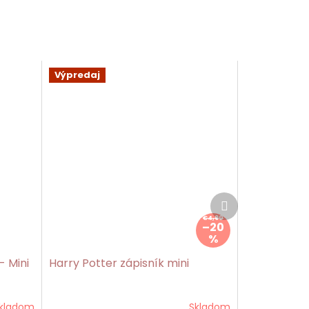
Výpredaj
Ďalší
produkt
€4,90
–20
%
- Mini
Harry Potter zápisník mini
kladom
Skladom