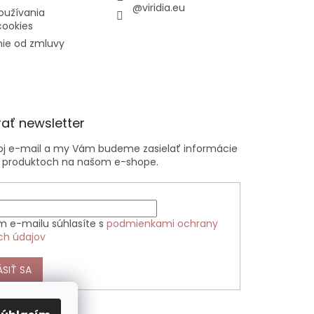
@viridia.eu
oužívania
cookies
ie od zmluvy
ať newsletter
voj e-mail a my Vám budeme zasielať informácie
 produktoch na našom e-shope.
m e-mailu súhlasíte s
podmienkami ochrany
ch údajov
ÁSIŤ SA