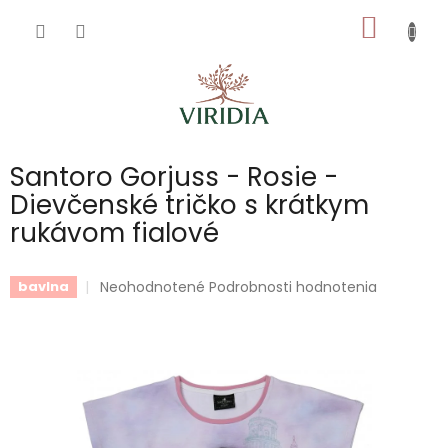
Prejsť
NÁKU
na
obsah
KOŠÍK
Santoro Gorjuss - Rosie -
Dievčenské tričko s krátkym
rukávom fialové
Priemerné
Neohodnotené
Podrobnosti hodnotenia
bavlna
hodnotenie
produktu
je
0,0
z
5
hviezdičiek.