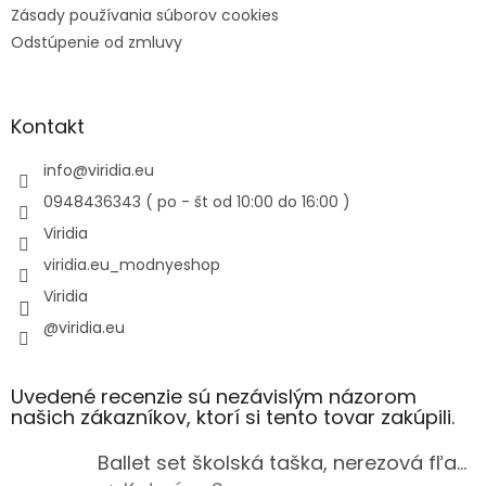
Zásady používania súborov cookies
Odstúpenie od zmluvy
Kontakt
info
@
viridia.eu
0948436343 ( po - št od 10:00 do 16:00 )
Viridia
viridia.eu_modnyeshop
Viridia
@viridia.eu
Uvedené recenzie sú nezávislým názorom
našich zákazníkov, ktorí si tento tovar zakúpili.
Ballet set školská taška, nerezová fľaša a plný peračník s motívom baletky pre dievča