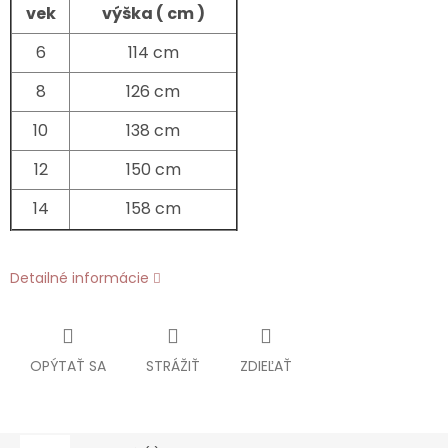
vek
výška ( cm )
6
114 cm
8
126 cm
10
138 cm
12
150 cm
14
158 cm
Detailné informácie
OPÝTAŤ SA
STRÁŽIŤ
ZDIEĽAŤ