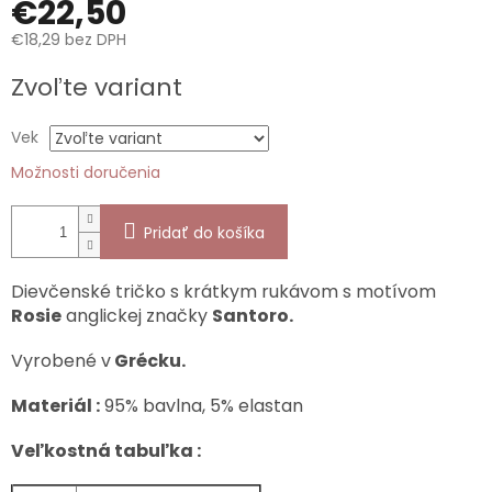
€22,50
€18,29 bez DPH
Jednotková
Zvoľte variant
cena:
Vek
Možnosti doručenia
Pridať do košíka
Dievčenské tričko s krátkym rukávom s motívom
Rosie
anglickej značky
Santoro.
Vyrobené v
Grécku.
Materiál :
95% bavlna, 5% elastan
Veľkostná tabuľka :