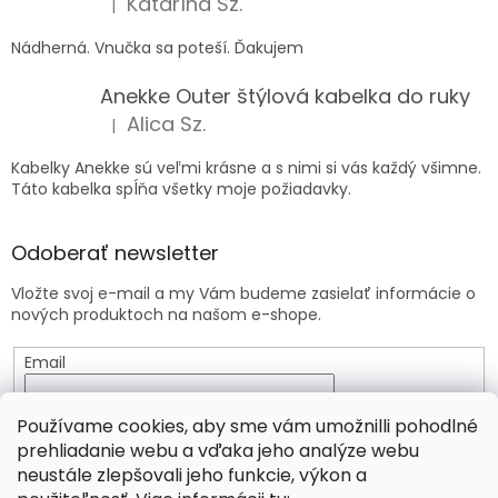
Katarína Sz.
|
Hodnotenie produktu je 5 z 5 hviezdičiek.
Nádherná. Vnučka sa poteší. Ďakujem
Anekke Outer štýlová kabelka do ruky
Alica Sz.
|
Hodnotenie produktu je 5 z 5 hviezdičiek.
Kabelky Anekke sú veľmi krásne a s nimi si vás každý všimne.
Táto kabelka spĺňa všetky moje požiadavky.
Odoberať newsletter
Vložte svoj e-mail a my Vám budeme zasielať informácie o
nových produktoch na našom e-shope.
Email
Vložením e-mailu súhlasíte s
podmienkami ochrany
Používame cookies, aby sme vám umožnilli pohodlné
osobných údajov
prehliadanie webu a vďaka jeho analýze webu
neustále zlepšovali jeho funkcie, výkon a
PRIHLÁSIŤ SA