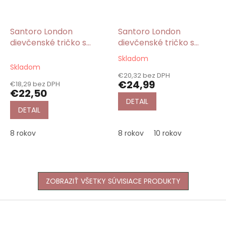
Santoro London
Santoro London
dievčenské tričko s
dievčenské tričko s
krátkym rukávom
krátkym rukávom
Skladom
Priemerné
modré Beach
ružové Every Summer
Skladom
hodnotenie
Belle/Gorjuss
Has a Story/Gorjuss
€20,32 bez DPH
produktu
€24,99
€18,29 bez DPH
je
€22,50
5,0
DETAIL
z
DETAIL
5
hviezdičiek.
8 rokov
8 rokov
10 rokov
ZOBRAZIŤ VŠETKY SÚVISIACE PRODUKTY
Z
á