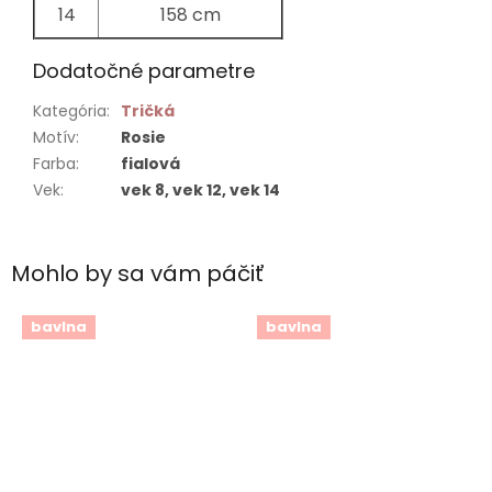
14
158 cm
Dodatočné parametre
Kategória
:
Tričká
Motív
:
Rosie
Farba
:
fialová
Vek
:
vek 8, vek 12, vek 14
Mohlo by sa vám páčiť
bavlna
bavlna