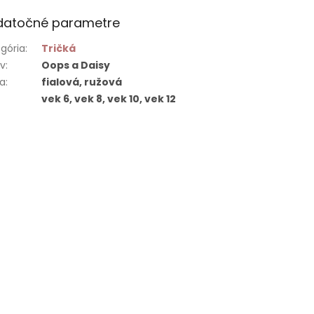
datočné parametre
gória
:
Tričká
ív
:
Oops a Daisy
ba
:
fialová, ružová
vek 6, vek 8, vek 10, vek 12