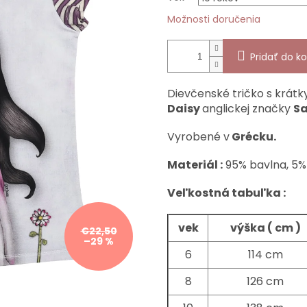
Možnosti doručenia
Pridať do ko
Dievčenské tričko s krá
Daisy
anglickej značky
Sa
Vyrobené v
Grécku.
Materiál :
95% bavlna, 5%
Veľkostná tabuľka :
vek
výška ( cm )
€22,50
–29 %
6
114 cm
8
126 cm