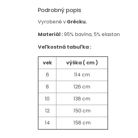
Podrobný popis
Vyrobené v
Grécku.
Materiál :
95% bavlna, 5% elastan
Veľkostná tabuľka :
vek
výška ( cm )
6
114 cm
8
126 cm
10
138 cm
12
150 cm
14
158 cm