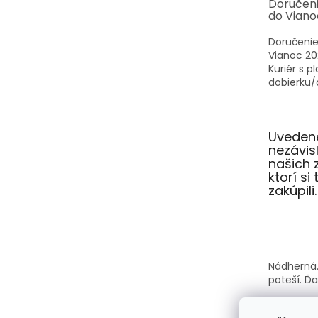
Doručen
do Viano
Doručenie
Vianoc 20
Kuriér s p
dobierku/o
Uvedené
nezávi
našich 
ktorí si
zakúpili.
Nádherná.
poteší. Ď