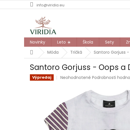
Prejsť
info@viridia.eu
na
obsah
Novinky
Leto ☀️
Škola
Sety
Z
Domov
Móda
Tričká
Santoro Gorjuss -
Santoro Gorjuss - Oops a 
Priemerné
Neohodnotené
Podrobnosti hodno
Výpredaj
hodnotenie
produktu
je
0,0
z
5
hviezdičiek.