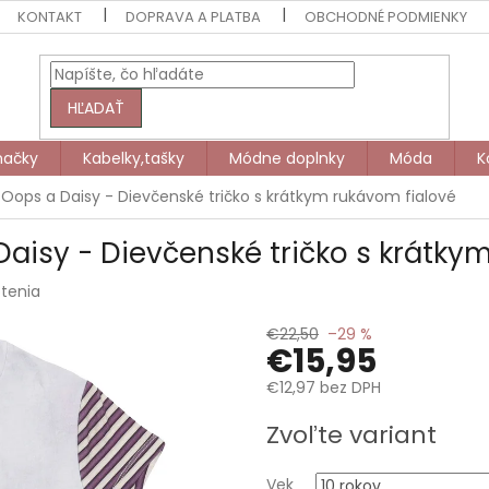
KONTAKT
DOPRAVA A PLATBA
OBCHODNÉ PODMIENKY
HĽADAŤ
načky
Kabelky,tašky
Módne doplnky
Móda
K
 Oops a Daisy - Dievčenské tričko s krátkym rukávom fialové
Daisy - Dievčenské tričko s krátky
tenia
€22,50
–29 %
€15,95
€12,97 bez DPH
Jednotková
Zvoľte variant
cena:
Vek