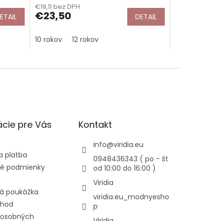
€19,11 bez DPH
€23,50
ETAIL
DETAIL
10 rokov
12 rokov
cie pre Vás
Kontakt
info
@
viridia.eu
a platba
0948436343 ( po - št
é podmienky
od 10:00 do 16:00 )
Viridia
á poukážka
viridia.eu_modnyesho
chod
p
 osobných
Viridia