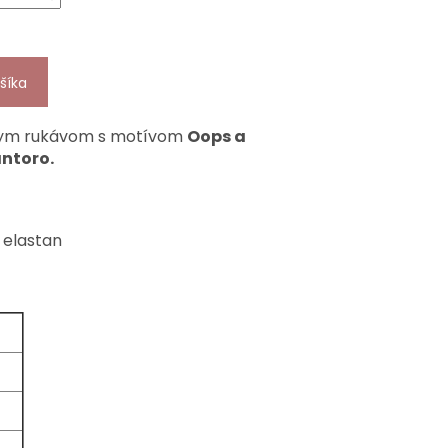
šíka
tkym rukávom s motívom
Oops a
ntoro.
 elastan