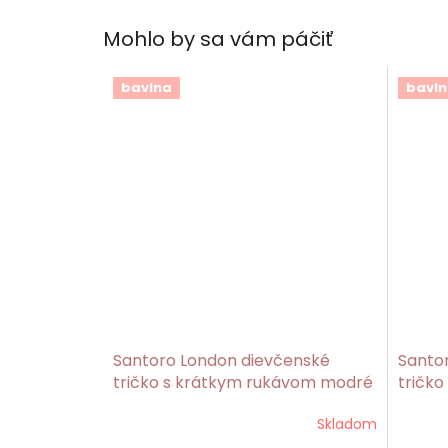
Mohlo by sa vám páčiť
bavlna
bavln
Santoro London dievčenské
Santo
tričko s krátkym rukávom modré
tričko
Beach Belle/Gorjuss
Every
Skladom
Story/
Prieme
hodnot