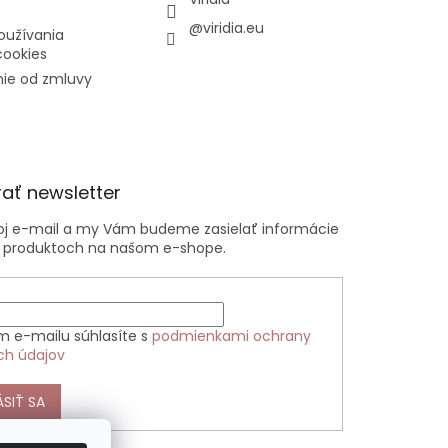
@viridia.eu
oužívania
cookies
ie od zmluvy
ať newsletter
voj e-mail a my Vám budeme zasielať informácie
 produktoch na našom e-shope.
m e-mailu súhlasíte s
podmienkami ochrany
ch údajov
ÁSIŤ SA