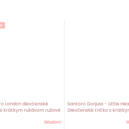
a
ro London dievčenské
Santoro Gorjuss - Little Hea
 s krátkym rukávom ružové
Dievčenské tričko s krátk
 Summer Has a
rukávom ružové
Skladom
S
Gorjuss
rné
enie