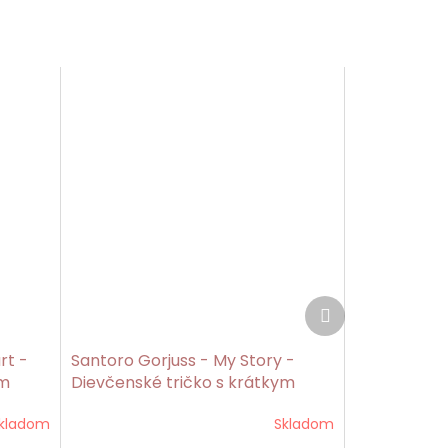
Ďalší
produkt
rt -
Santoro Gorjuss - My Story -
ym
Dievčenské tričko s krátkym
rukávom modré
kladom
Skladom