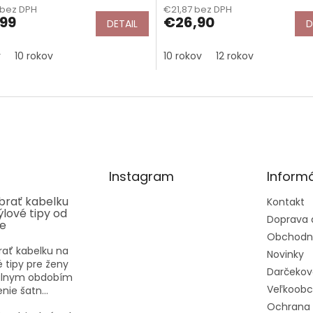
 bez DPH
€21,87 bez DPH
tu
99
€26,90
DETAIL
D
v
10 rokov
10 rokov
12 rokov
čiek.
Instagram
Informá
ybrať kabelku
Kontakt
týlové tipy od
Doprava 
ee
Obchodn
rať kabelku na
Novinky
vé tipy pre ženy
Darčekov
eálnym obdobím
Veľkoob
nie šatn...
Ochrana