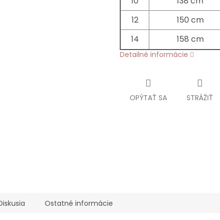
10
138 cm
12
150 cm
14
158 cm
Detailné informácie
OPÝTAŤ SA
STRÁŽIŤ
Diskusia
Ostatné informácie