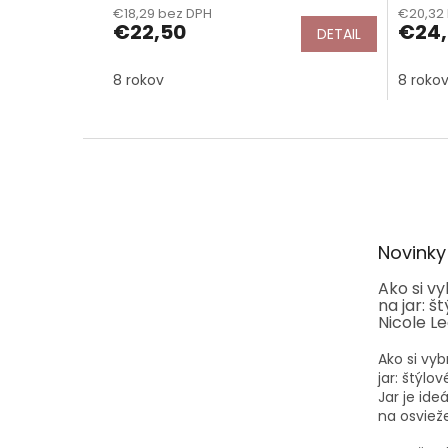
€18,29 bez DPH
€20,32
produk
€22,50
€24,
DETAIL
je
5,0
z
8 rokov
8 roko
5
hviezdi
Z
á
p
ä
t
Novinky
i
e
Ako si v
na jar: š
Nicole L
Ako si vyb
jar: štýlo
Jar je id
na osvieže