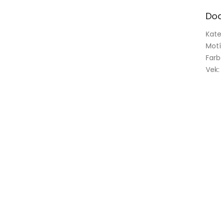
Do
Kate
Mot
Far
Vek
: