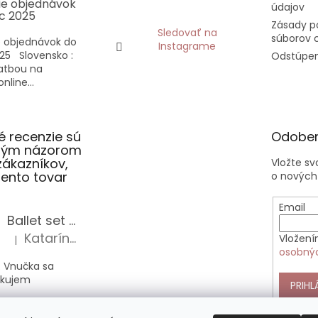
ie objednávok
údajov
c 2025
Zásady p
Sledovať na
súborov 
 objednávok do
Instagrame
25 Slovensko :
Odstúpen
latbou na
nline...
 recenzie sú
Odober
slým názorom
zákazníkov,
Vložte s
 tento tovar
o nových
Email
Ballet set školská taška, nerezová fľaša a plný peračník s motívom baletky pre dievča
Katarína Sz.
Vložení
|
Hodnotenie produktu je 5 z 5 hviezdičiek.
osobný
 Vnučka sa
akujem
PRIHL
Anekke Outer štýlová kabelka do ruky