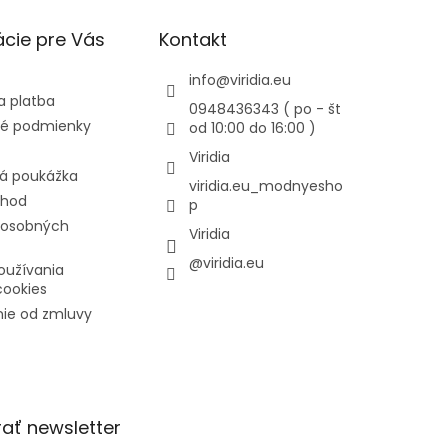
cie pre Vás
Kontakt
info
@
viridia.eu
a platba
0948436343 ( po - št
é podmienky
od 10:00 do 16:00 )
Viridia
á poukážka
viridia.eu_modnyesho
chod
p
 osobných
Viridia
@viridia.eu
oužívania
cookies
ie od zmluvy
ať newsletter