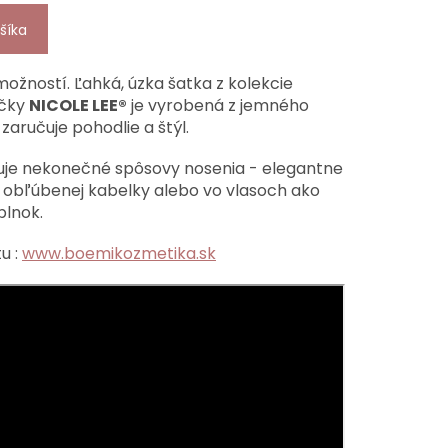
šíka
žností. Ľahká, úzka šatka z kolekcie
čky
NICOLE LEE®
je vyrobená z jemného
zaručuje pohodlie a štýl.
uje nekonečné spôsovy nosenia - elegantne
a obľúbenej kabelky alebo vo vlasoch ako
plnok.
u :
www.boemikozmetika.sk