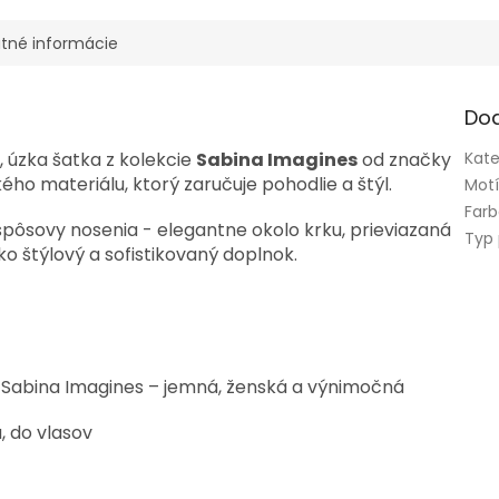
tné informácie
Do
 úzka šatka z kolekcie
Sabina Imagines
od značky
Kate
ho materiálu, ktorý zaručuje pohodlie a štýl.
Mot
Far
pôsovy nosenia - elegantne okolo krku, prieviazaná
Typ
o štýlový a sofistikovaný doplnok.
ie Sabina Imagines – jemná, ženská a výnimočná
, do vlasov