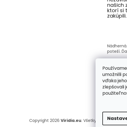
našich 
ktorí si
zakúpili.
Nádherná.
poteší. Ď
Používame
umožnilli 
vďaka jeho
Kabelky A
zlepšovali 
krásne a s
použiteľnos
každý vši
kabelka s
požiadavk
Nastave
Copyright 2026
Viridia.eu
. Všetky práva vyhrad