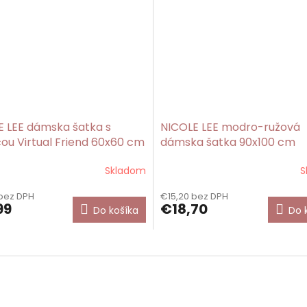
E LEE dámska šatka s
NICOLE LEE modro-ružová
ou Virtual Friend 60x60 cm
dámska šatka 90x100 cm
Hollywood Drive
Skladom
S
bez DPH
€15,20 bez DPH
99
€18,70
Do košíka
Do 