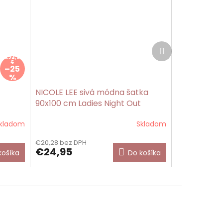
Ďalší
produkt
€24,9
5
–25
%
NICOLE LEE sivá módna šatka
90x100 cm Ladies Night Out
kladom
Skladom
Priemerné
hodnotenie
€20,28 bez DPH
produktu
€24,95
košíka
Do košíka
je
5,0
z
5
hviezdičiek.