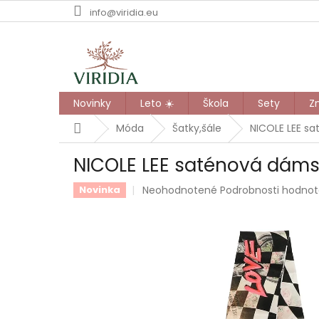
Prejsť
info@viridia.eu
na
obsah
Novinky
Leto ☀️
Škola
Sety
Z
Domov
Móda
Šatky,šále
NICOLE LEE sa
NICOLE LEE saténová dáms
Priemerné
Neohodnotené
Podrobnosti hodnot
Novinka
hodnotenie
produktu
je
0,0
z
5
hviezdičiek.