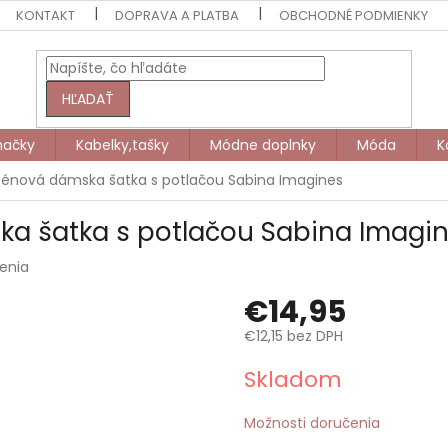
KONTAKT
DOPRAVA A PLATBA
OBCHODNÉ PODMIENKY
HĽADAŤ
načky
Kabelky,tašky
Módne doplnky
Móda
K
ténová dámska šatka s potlačou Sabina Imagines
ka šatka s potlačou Sabina Imagi
enia
€14,95
€12,15 bez DPH
Jednotková
Skladom
cena:
Možnosti doručenia