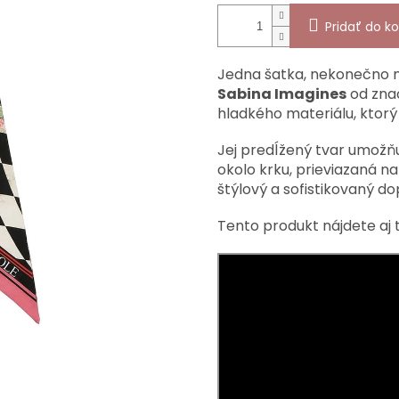
Pridať do ko
Jedna šatka, nekonečno mo
Sabina Imagines
od zna
hladkého materiálu, ktorý 
Jej predĺžený tvar umožň
okolo krku, prieviazaná n
štýlový a sofistikovaný do
Tento produkt nájdete aj t