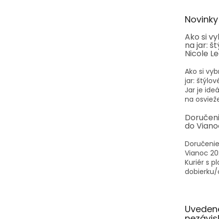
ä
t
Novinky
i
e
Ako si v
na jar: š
Nicole L
Ako si vyb
jar: štýlo
Jar je id
na osvieže
Doručen
do Viano
Doručenie
Vianoc 20
Kuriér s p
dobierku/o
Uvedené
nezávi