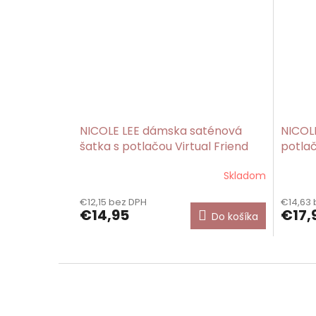
NICOLE LEE dámska saténová
NICOL
šatka s potlačou Virtual Friend
potlač
Skladom
€12,15 bez DPH
€14,63 
€14,95
€17,
Do košíka
Z
á
p