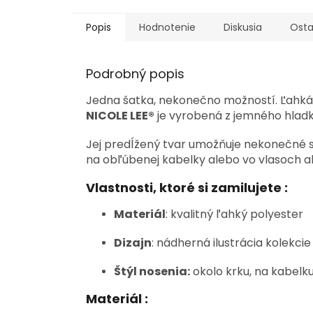
Popis
Hodnotenie
Diskusia
Osta
Podrobný popis
Jedna šatka, nekonečno možností. Ľahká,
NICOLE LEE®
je vyrobená z jemného hladké
Jej predĺžený tvar umožňuje nekonečné s
na obľúbenej kabelky alebo vo vlasoch ak
Vlastnosti, ktoré si zamilujete :
Materiál
: kvalitný ľahký polyester
Dizajn
: nádherná ilustrácia kolekc
Štýl nosenia:
okolo krku, na kabelku
Materiál :