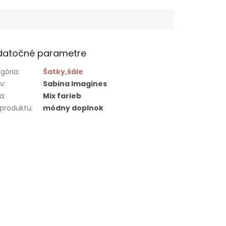
datočné parametre
gória
:
Šatky,šále
ív
:
Sabina Imagines
ba
:
Mix farieb
 produktu
:
módny doplnok