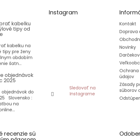
Instagram
Informá
ybrať kabelku
Kontakt
týlové tipy od
Doprava 
ee
Obchodn
rať kabelku na
Novinky
vé tipy pre ženy
Darčekov
eálnym obdobím
Veľkoob
nie šatn...
Ochrana
ie objednávok
údajov
c 2025
Zásady p
Sledovať na
súborov 
 objednávok do
Instagrame
25 Slovensko :
Odstúpen
latbou na
nline...
 recenzie sú
Odober
slým názorom