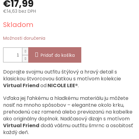
€17,99
€14,63 bez DPH
Jednotková
Skladom
cena:
Možnosti doručenia
Pridať do košíka
Doprajte svojmu outfitu štýlový a hravý detail s
klasickou štvorcovou šatkou s motívom kolekcie
Virtual Friend
od
NICOLE LEE®
.
Vďaka jej ľahkému a hladkému materiálu ju môžete
nosiť na mnoho spôsobov – elegantne okolo krku,
prehodenú cez ramená alebo previazanú na kabelke
ako originálny doplnok. Nadčasový dizajn s motívom
Virtual Friend
dodá vášmu outfitu šmrnc a osobitosť
každý deň.