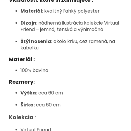
Materiál
: kvalitný ľahký polyester
Dizajn
: nádherná ilustrácia kolekcie Virtual
Friend – jemná, ženská a výnimočná
Štýl nosenia:
okolo krku, cez ramená, na
kabelku
Materiál :
100% bavlna
Rozmery:
Výška:
cca 60 cm
Šírka:
cca 60 cm
Kolekcia
:
Virtual Friend