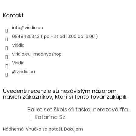
Kontakt
info
@
viridia.eu
0948436343 ( po - št od 10:00 do 16:00 )
Viridia
viridia.eu_modnyeshop
Viridia
@viridia.eu
Uvedené recenzie sú nezávislým názorom
našich zákazníkov, ktorí si tento tovar zakúpili.
Ballet set školská taška, nerezová fľaša a plný peračník s motívom baletky pre dievča
Katarína Sz.
|
Hodnotenie produktu je 5 z 5 hviezdičiek.
Nádherná. Vnučka sa poteší. Ďakujem