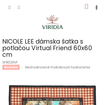
Prejsť
NÁKU
na
obsah
KOŠÍK
NICOLE LEE dámska šatka s
potlačou Virtual Friend 60x60
cm
SF8029VF
Priemerné
Neohodnotené
Podrobnosti hodnotenia
Novinka
hodnotenie
produktu
je
0,0
z
5
hviezdičiek.