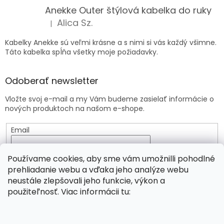
Anekke Outer štýlová kabelka do ruky
Alica Sz.
|
Hodnotenie produktu je 5 z 5 hviezdičiek.
Kabelky Anekke sú veľmi krásne a s nimi si vás každý všimne.
Táto kabelka spĺňa všetky moje požiadavky.
Odoberať newsletter
Vložte svoj e-mail a my Vám budeme zasielať informácie o
nových produktoch na našom e-shope.
Email
Vložením e-mailu súhlasíte s
podmienkami ochrany
Používame cookies, aby sme vám umožnilli pohodlné
osobných údajov
prehliadanie webu a vďaka jeho analýze webu
neustále zlepšovali jeho funkcie, výkon a
PRIHLÁSIŤ SA
použiteľnosť. Viac informácii tu: