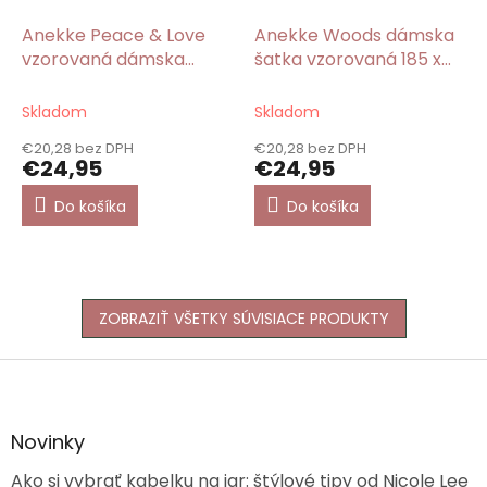
Anekke Peace & Love
Anekke Woods dámska
vzorovaná dámska
šatka vzorovaná 185 x
šatka 185 x 90 cm
90 cm
Skladom
Skladom
€20,28 bez DPH
€20,28 bez DPH
€24,95
€24,95
Do košíka
Do košíka
ZOBRAZIŤ VŠETKY SÚVISIACE PRODUKTY
Z
á
p
ä
Novinky
t
Ako si vybrať kabelku na jar: štýlové tipy od Nicole Lee