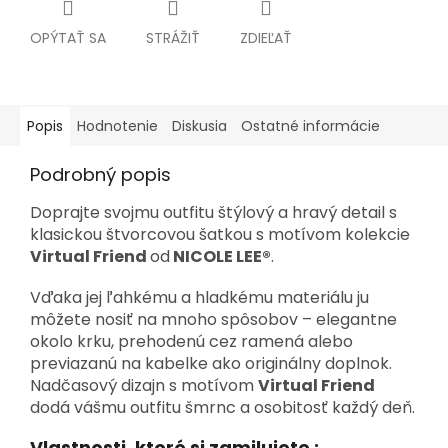
OPÝTAŤ SA
STRÁŽIŤ
ZDIEĽAŤ
Popis
Hodnotenie
Diskusia
Ostatné informácie
Podrobný popis
Doprajte svojmu outfitu štýlový a hravý detail s
klasickou štvorcovou šatkou s motívom kolekcie
Virtual Friend
od
NICOLE LEE®
.
Vďaka jej ľahkému a hladkému materiálu ju
môžete nosiť na mnoho spôsobov – elegantne
okolo krku, prehodenú cez ramená alebo
previazanú na kabelke ako originálny doplnok.
Nadčasový dizajn s motívom
Virtual Friend
dodá vášmu outfitu šmrnc a osobitosť každý deň.
Vlastnosti, ktoré si zamilujete :