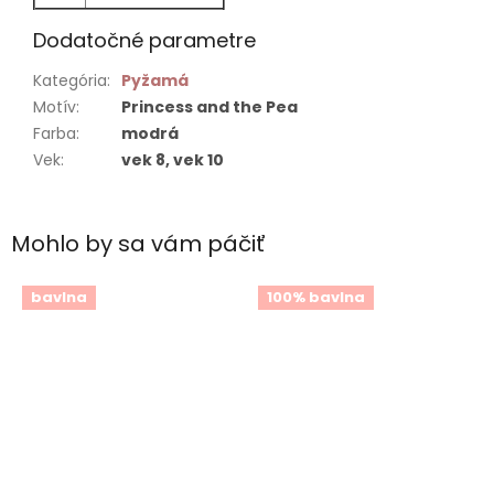
Dodatočné parametre
Kategória
:
Pyžamá
Motív
:
Princess and the Pea
Farba
:
modrá
Vek
:
vek 8, vek 10
Mohlo by sa vám páčiť
bavlna
100% bavlna