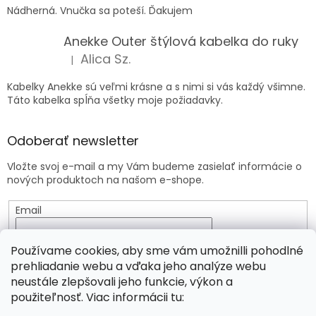
Nádherná. Vnučka sa poteší. Ďakujem
Anekke Outer štýlová kabelka do ruky
Alica Sz.
|
Hodnotenie produktu je 5 z 5 hviezdičiek.
Kabelky Anekke sú veľmi krásne a s nimi si vás každý všimne.
Táto kabelka spĺňa všetky moje požiadavky.
Odoberať newsletter
Vložte svoj e-mail a my Vám budeme zasielať informácie o
nových produktoch na našom e-shope.
Email
Vložením e-mailu súhlasíte s
podmienkami ochrany
Používame cookies, aby sme vám umožnilli pohodlné
osobných údajov
prehliadanie webu a vďaka jeho analýze webu
neustále zlepšovali jeho funkcie, výkon a
PRIHLÁSIŤ SA
použiteľnosť. Viac informácii tu: