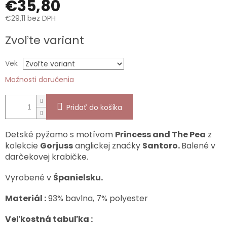
€35,80
€29,11 bez DPH
Jednotková
Zvoľte variant
cena:
Vek
Možnosti doručenia
Pridať do košíka
Detské pyžamo s motívom
Princess and The Pea
z
kolekcie
Gorjuss
anglickej značky
Santoro.
Balené v
darčekovej krabičke.
Vyrobené v
Španielsku.
Materiál :
93% bavlna, 7% polyester
Veľkostná tabuľka :