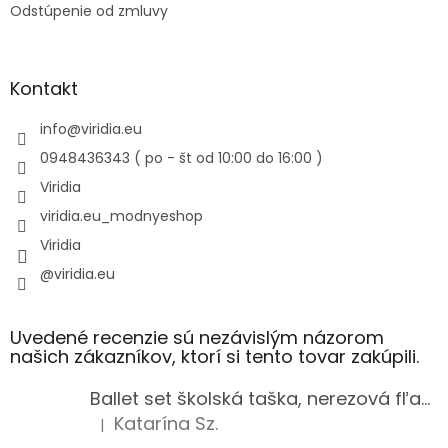
Odstúpenie od zmluvy
Kontakt
info
@
viridia.eu
0948436343 ( po - št od 10:00 do 16:00 )
Viridia
viridia.eu_modnyeshop
Viridia
@viridia.eu
Uvedené recenzie sú nezávislým názorom
našich zákazníkov, ktorí si tento tovar zakúpili.
Ballet set školská taška, nerezová fľaša a plný peračník s motívom baletky pre dievča
Katarína Sz.
|
Hodnotenie produktu je 5 z 5 hviezdičiek.