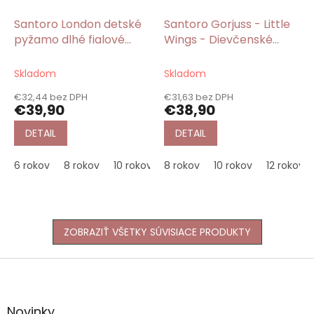
Santoro London detské
Santoro Gorjuss - Little
pyžamo dlhé fialové
Wings - Dievčenské
Baret/Gorjuss
pyžamo dlhé
Skladom
Skladom
€32,44 bez DPH
€31,63 bez DPH
€39,90
€38,90
DETAIL
DETAIL
6 rokov
8 rokov
10 rokov
8 rokov
12 rokov
10 rokov
14 rokov
12 rokov
16 rokov
ZOBRAZIŤ VŠETKY SÚVISIACE PRODUKTY
Z
á
p
ä
Novinky