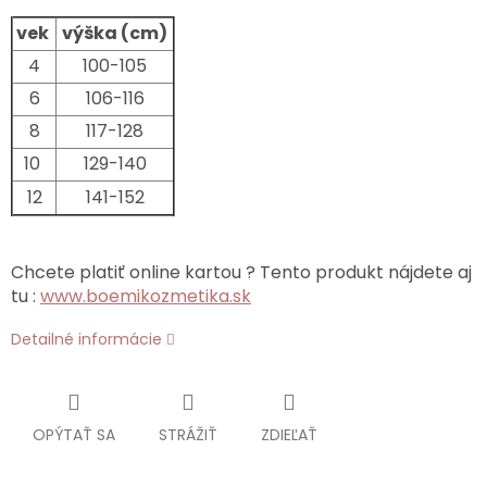
vek
výška (cm)
4
100-105
6
106-116
8
117-128
10
129-140
12
141-152
Chcete platiť online kartou ? Tento produkt nájdete aj
tu :
www.boemikozmetika.sk
Detailné informácie
OPÝTAŤ SA
STRÁŽIŤ
ZDIEĽAŤ