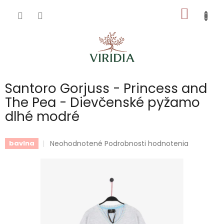
Prejsť
NÁKU
na
obsah
KOŠÍK
Santoro Gorjuss - Princess and
The Pea - Dievčenské pyžamo
dlhé modré
Priemerné
Neohodnotené
Podrobnosti hodnotenia
bavlna
hodnotenie
produktu
je
0,0
z
5
hviezdičiek.