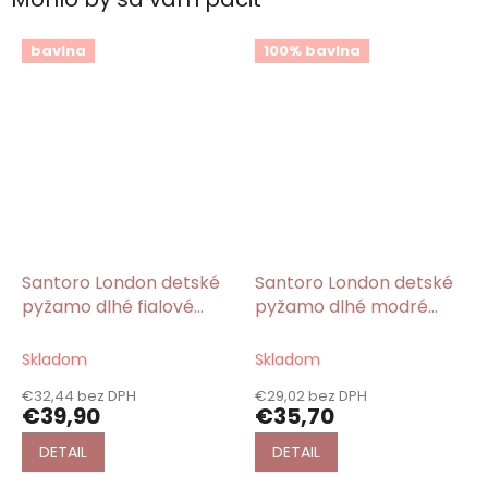
bavlna
100% bavlna
Santoro London detské
Santoro London detské
pyžamo dlhé fialové
pyžamo dlhé modré
Baret/Gorjuss
BeachBall/Gorjuss
Skladom
Skladom
€32,44 bez DPH
€29,02 bez DPH
€39,90
€35,70
DETAIL
DETAIL