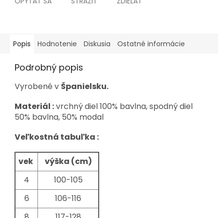
OPÝTAŤ SA
STRÁŽIŤ
ZDIEĽAŤ
Popis
Hodnotenie
Diskusia
Ostatné informácie
Podrobný popis
Vyrobené v
Španielsku.
Materiál :
vrchný diel 100% bavlna, spodný diel
50% bavlna, 50% modal
Veľkostná tabuľka :
vek
výška (cm)
4
100-105
6
106-116
8
117-128