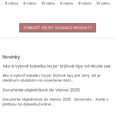
6 rokov
8 rokov
10 rokov
6 rokov
12 rokov
8 rokov
14 rokov
10 rokov
16 rokov
ZOBRAZIŤ VŠETKY SÚVISIACE PRODUKTY
Z
á
p
ä
Novinky
t
Ako si vybrať kabelku na jar: štýlové tipy od Nicole Lee
i
e
Ako si vybrať kabelku na jar: štýlové tipy pre ženy Jar je
ideálnym obdobím na osvieženie šatn...
Doručenie objednávok do Vianoc 2025
Doručenie objednávok do Vianoc 2025 Slovensko : Kuriér s
platbou na dobierku/online...