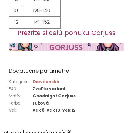
10
129-140
12
141-152
Prezrite si celú ponuku Gorjuss
Dodatočné parametre
Kategória
:
Dievčenské
EAN
:
Zvoľte variant
Motív
:
Goodnight Gorjuss
Farba
:
ružová
Vek
:
vek 8, vek 10, vek 12
Mohlo by sa vám páčiť