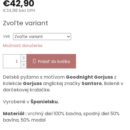
€42,90
€34,88 bez DPH
Jednotková
Zvoľte variant
cena:
Vek
Možnosti doručenia
Pridať do košíka
Detské pyžamo s motívom
Goodnight Gorjuss
z
kolekcie
Gorjuss
anglickej značky
Santoro.
Balené v
darčekovej krabičke.
Vyrobené v
Španielsku.
Materiál :
vrchný diel 100% bavlna, spodný diel 50%
bavlna, 50% modal