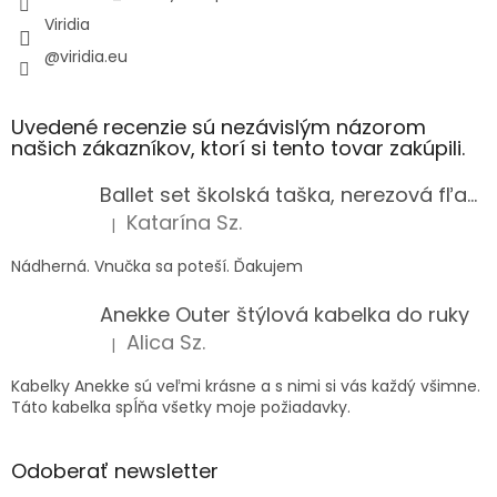
Viridia
@viridia.eu
Uvedené recenzie sú nezávislým názorom
našich zákazníkov, ktorí si tento tovar zakúpili.
Ballet set školská taška, nerezová fľaša a plný peračník s motívom baletky pre dievča
Katarína Sz.
|
Hodnotenie produktu je 5 z 5 hviezdičiek.
Nádherná. Vnučka sa poteší. Ďakujem
Anekke Outer štýlová kabelka do ruky
Alica Sz.
|
Hodnotenie produktu je 5 z 5 hviezdičiek.
Kabelky Anekke sú veľmi krásne a s nimi si vás každý všimne.
Táto kabelka spĺňa všetky moje požiadavky.
Odoberať newsletter