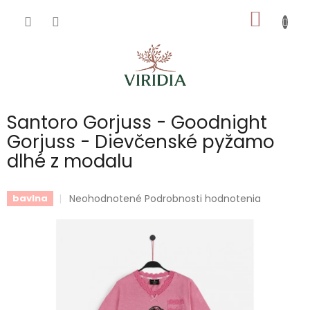
Prejsť
NÁKU
na
obsah
KOŠÍK
Santoro Gorjuss - Goodnight
Gorjuss - Dievčenské pyžamo
dlhé z modalu
Priemerné
Neohodnotené
Podrobnosti hodnotenia
bavlna
hodnotenie
produktu
je
0,0
z
5
hviezdičiek.